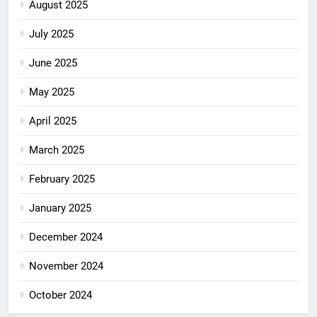
August 2025
July 2025
June 2025
May 2025
April 2025
March 2025
February 2025
January 2025
December 2024
November 2024
October 2024