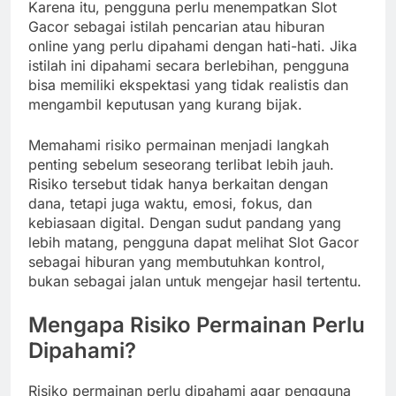
Karena itu, pengguna perlu menempatkan Slot
Gacor sebagai istilah pencarian atau hiburan
online yang perlu dipahami dengan hati-hati. Jika
istilah ini dipahami secara berlebihan, pengguna
bisa memiliki ekspektasi yang tidak realistis dan
mengambil keputusan yang kurang bijak.
Memahami risiko permainan menjadi langkah
penting sebelum seseorang terlibat lebih jauh.
Risiko tersebut tidak hanya berkaitan dengan
dana, tetapi juga waktu, emosi, fokus, dan
kebiasaan digital. Dengan sudut pandang yang
lebih matang, pengguna dapat melihat Slot Gacor
sebagai hiburan yang membutuhkan kontrol,
bukan sebagai jalan untuk mengejar hasil tertentu.
Mengapa Risiko Permainan Perlu
Dipahami?
Risiko permainan perlu dipahami agar pengguna