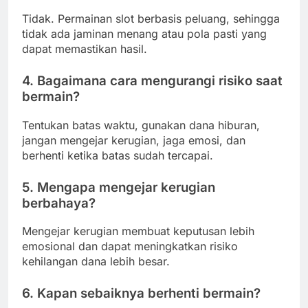
Tidak. Permainan slot berbasis peluang, sehingga
tidak ada jaminan menang atau pola pasti yang
dapat memastikan hasil.
4. Bagaimana cara mengurangi risiko saat
bermain?
Tentukan batas waktu, gunakan dana hiburan,
jangan mengejar kerugian, jaga emosi, dan
berhenti ketika batas sudah tercapai.
5. Mengapa mengejar kerugian
berbahaya?
Mengejar kerugian membuat keputusan lebih
emosional dan dapat meningkatkan risiko
kehilangan dana lebih besar.
6. Kapan sebaiknya berhenti bermain?