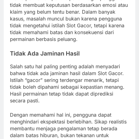
tidak membuat keputusan berdasarkan emosi atau
klaim yang belum tentu benar. Dalam banyak
kasus, masalah muncul bukan karena pengguna
tidak mengetahui istilah Slot Gacor, tetapi karena
tidak memahami batas dan konsekuensi dari
permainan berbasis peluang.
Tidak Ada Jaminan Hasil
Salah satu hal paling penting adalah menyadari
bahwa tidak ada jaminan hasil dalam Slot Gacor.
Istilah “gacor” sering terdengar menarik, tetapi
tidak boleh dipahami sebagai kepastian menang.
Hasil permainan tetap tidak dapat diprediksi
secara pasti.
Dengan memahami hal ini, pengguna dapat
menghindari ekspektasi berlebihan. Sikap realistis
membantu menjaga pengalaman tetap berada
dalam batas hiburan, bukan tekanan untuk