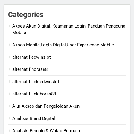
Categories
Akses Akun Digital, Keamanan Login, Panduan Pengguna
Mobile
Akses Mobile,Login Digital,User Experience Mobile
alternatif edwinslot
alternatif horas88
alternatif link edwinslot
alternatif link horas88
Alur Akses dan Pengelolaan Akun
Analisis Brand Digital
Analisis Pemain & Waktu Bermain