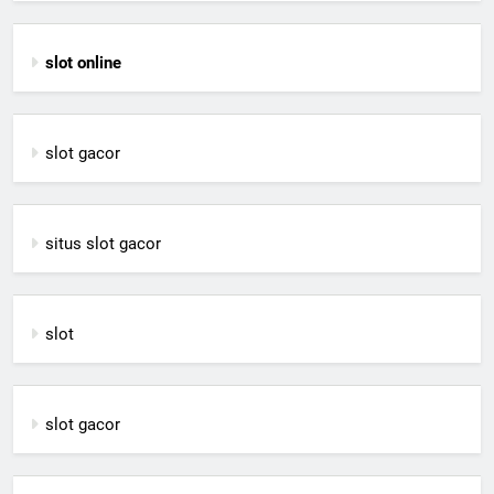
slot online
slot gacor
situs slot gacor
slot
slot gacor