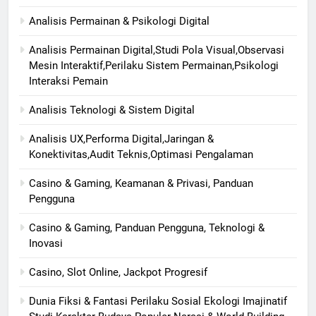
Analisis Permainan & Psikologi Digital
Analisis Permainan Digital,Studi Pola Visual,Observasi
Mesin Interaktif,Perilaku Sistem Permainan,Psikologi
Interaksi Pemain
Analisis Teknologi & Sistem Digital
Analisis UX,Performa Digital,Jaringan &
Konektivitas,Audit Teknis,Optimasi Pengalaman
Casino & Gaming, Keamanan & Privasi, Panduan
Pengguna
Casino & Gaming, Panduan Pengguna, Teknologi &
Inovasi
Casino, Slot Online, Jackpot Progresif
Dunia Fiksi & Fantasi Perilaku Sosial Ekologi Imajinatif