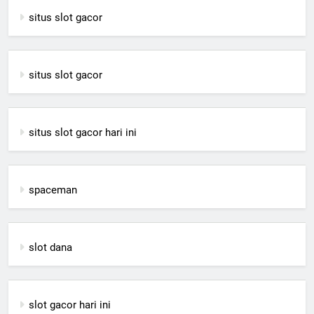
situs slot gacor
situs slot gacor
situs slot gacor hari ini
spaceman
slot dana
slot gacor hari ini