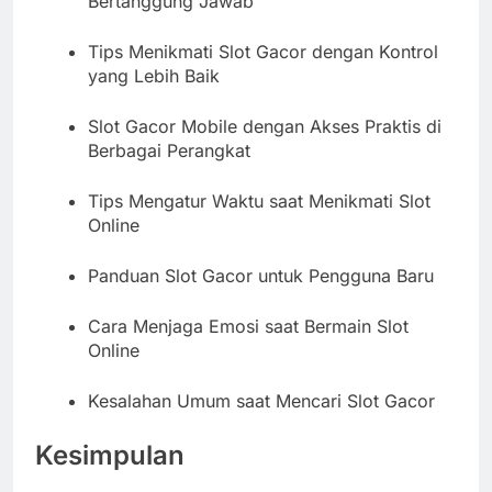
Bertanggung Jawab
Tips Menikmati Slot Gacor dengan Kontrol
yang Lebih Baik
Slot Gacor Mobile dengan Akses Praktis di
Berbagai Perangkat
Tips Mengatur Waktu saat Menikmati Slot
Online
Panduan Slot Gacor untuk Pengguna Baru
Cara Menjaga Emosi saat Bermain Slot
Online
Kesalahan Umum saat Mencari Slot Gacor
Kesimpulan