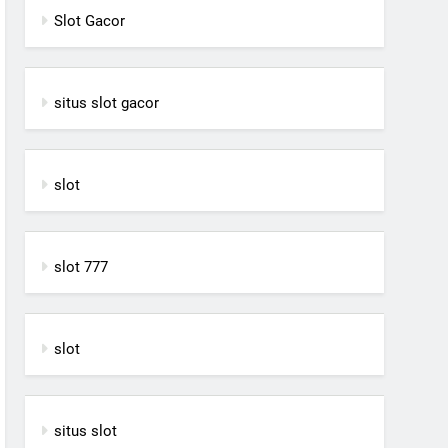
Slot Gacor
situs slot gacor
slot
slot 777
slot
situs slot