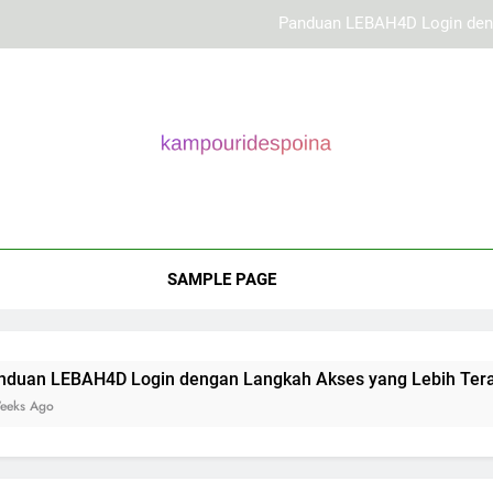
Panduan LEBAH4D Login deng
Panduan Login KAYA787 den
Panduan Mengakses KAYA787 Lo
Panduan EDWINSLOT Login untuk Akses
pourides Poina
Panduan LEBAH4D Login deng
olusi Bisnis Terbaik Dari Kampourides Poina.
Panduan Login KAYA787 den
SAMPLE PAGE
Panduan Mengakses KAYA787 Lo
4D Login dengan Langkah Akses yang Lebih Teratur
P
2 