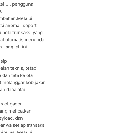
si UI, pengguna
su
ambahan.Melalui
ksi anomali seperti
u pola transaksi yang
apat otomatis menunda
n.Langkah ini
nsip
an teknis, tetapi
 dan tata kelola
at melanggar kebijakan
an dana atau
 slot gacor
ang melibatkan
payload, dan
ahwa setiap transaksi
ipulasi.Melalui