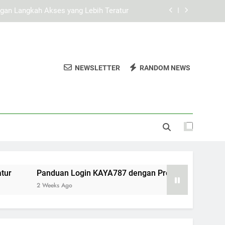
an Langkah Akses yang Lebih Teratur
gan Proses Masuk yang Lebih Terarah
gin melalui Browser Tanpa Hambatan
NEWSLETTER
RANDOM NEWS
 Akun yang Lebih Praktis dan Teratur
an Langkah Akses yang Lebih Teratur
gan Proses Masuk yang Lebih Terarah
gin melalui Browser Tanpa Hambatan
anduan Login KAYA787 dengan Proses Masuk yang Lebih Ter
Weeks Ago