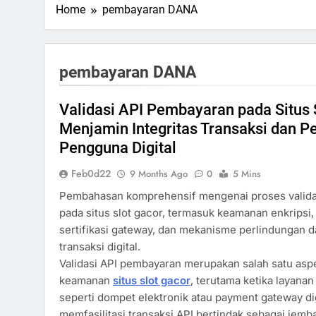
Home
pembayaran DANA
pembayaran DANA
Validasi API Pembayaran pada Situs 
Menjamin Integritas Transaksi dan P
Pengguna Digital
Feb0d22
9 Months Ago
0
5 Mins
Pembahasan komprehensif mengenai proses valida
pada situs slot gacor, termasuk keamanan enkripsi, 
sertifikasi gateway, dan mekanisme perlindungan da
transaksi digital.
Validasi API pembayaran merupakan salah satu aspe
keamanan
situs slot gacor
, terutama ketika layanan
seperti dompet elektronik atau payment gateway d
memfasilitasi transaksi.API bertindak sebagai jemb