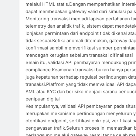
melalui HTML statis.Dengan memperhatikan interak
dapat membedakan gateway valid dari simulasi pal
Monitoring transaksi menjadi lapisan pertahanan t
telemetry dan analitik trafik, sistem dapat mendete
lonjakan permintaan dari endpoint tidak dikenal ata
tidak sesuai.Ketika anomali ditemukan, gateway d
konfirmasi sambil memverifikasi sumber permintaa
mencegah kerugian sebelum transaksi difinalisasi
Selain itu, validasi API pembayaran mendukung pri
compliance.Keamanan transaksi bukan hanya persoal
juga kepatuhan terhadap regulasi perlindungan data
transaksi.Platfrom yang tidak memvalidasi API dap
AML atau KYC dan berisiko menjadi sarana pencuci
penipuan digital
Kesimpulannya, validasi API pembayaran pada situs
merupakan mekanisme perlindungan menyeluruh y
otentikasi endpoint, sertifikasi enkripsi, verifikasi 
pengawasan trafik.Seluruh proses ini memastikan b
berlangsung melalui gateway resmi tanpa celah man