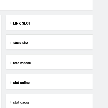
LINK SLOT
situs slot
toto macau
slot online
slot gacor