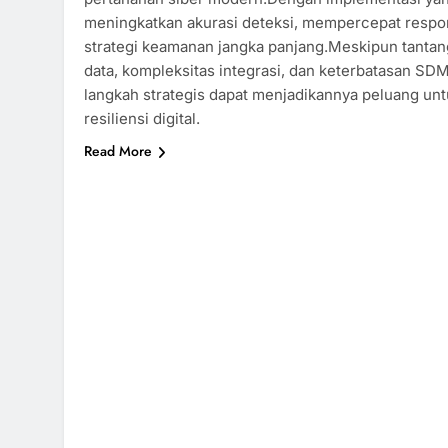
meningkatkan akurasi deteksi, mempercepat resp
strategi keamanan jangka panjang.Meskipun tantan
data, kompleksitas integrasi, dan keterbatasan SDM
langkah strategis dapat menjadikannya peluang un
resiliensi digital.
Read More