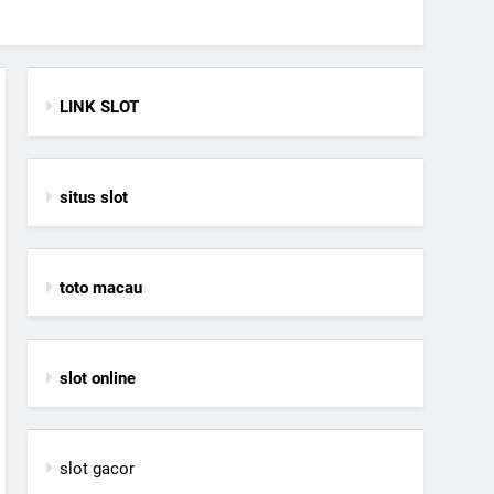
LINK SLOT
situs slot
toto macau
slot online
slot gacor