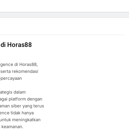
e di Horas88
ligence di Horas88,
 serta rekomendasi
epercayaan
rategis dalam
agai platform dengan
aman siber yang terus
gence tidak hanya
 untuk meningkatkan
a keamanan.