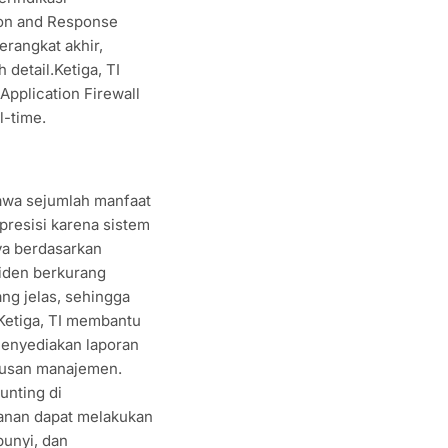
ion and Response
rangkat akhir,
detail.Ketiga, TI
Application Firewall
l-time.
awa sejumlah manfaat
presisi karena sistem
a berdasarkan
siden berkurang
ng jelas, sehingga
Ketiga, TI membantu
enyediakan laporan
tusan manajemen.
unting di
manan dapat melakukan
bunyi, dan