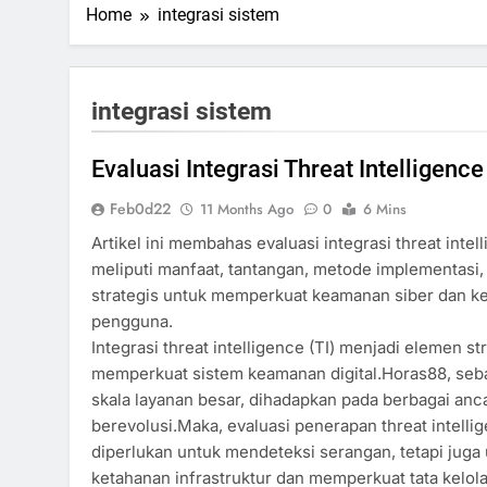
Home
integrasi sistem
integrasi sistem
Evaluasi Integrasi Threat Intelligenc
Feb0d22
11 Months Ago
0
6 Mins
Artikel ini membahas evaluasi integrasi threat intel
meliputi manfaat, tantangan, metode implementasi,
strategis untuk memperkuat keamanan siber dan k
pengguna.
Integrasi threat intelligence (TI) menjadi elemen st
memperkuat sistem keamanan digital.Horas88, seb
skala layanan besar, dihadapkan pada berbagai anc
berevolusi.Maka, evaluasi penerapan threat intelli
diperlukan untuk mendeteksi serangan, tetapi juga
ketahanan infrastruktur dan memperkuat tata kelol