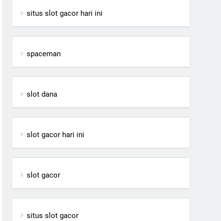
situs slot gacor hari ini
spaceman
slot dana
slot gacor hari ini
slot gacor
situs slot gacor