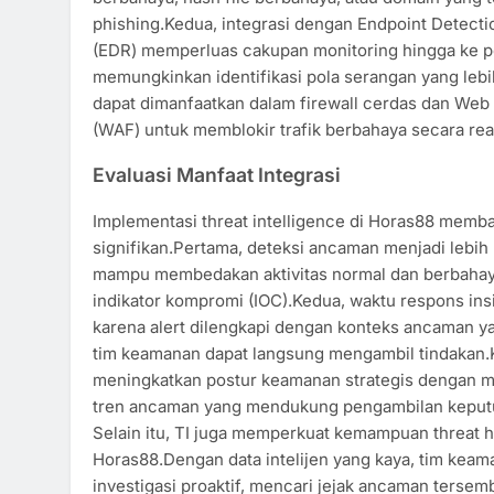
phishing.Kedua, integrasi dengan Endpoint Detect
(EDR) memperluas cakupan monitoring hingga ke pe
memungkinkan identifikasi pola serangan yang lebih 
dapat dimanfaatkan dalam firewall cerdas dan Web 
(WAF) untuk memblokir trafik berbahaya secara rea
Evaluasi Manfaat Integrasi
Implementasi threat intelligence di Horas88 memb
signifikan.Pertama, deteksi ancaman menjadi lebih 
mampu membedakan aktivitas normal dan berbahay
indikator kompromi (IOC).Kedua, waktu respons in
karena alert dilengkapi dengan konteks ancaman ya
tim keamanan dapat langsung mengambil tindakan.
meningkatkan postur keamanan strategis dengan m
tren ancaman yang mendukung pengambilan kepu
Selain itu, TI juga memperkuat kemampuan threat h
Horas88.Dengan data intelijen yang kaya, tim kea
investigasi proaktif, mencari jejak ancaman tersem