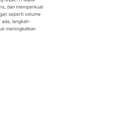
ons, dan memperkuat
gan seperti volume
 ada, langkah-
tuk meningkatkan