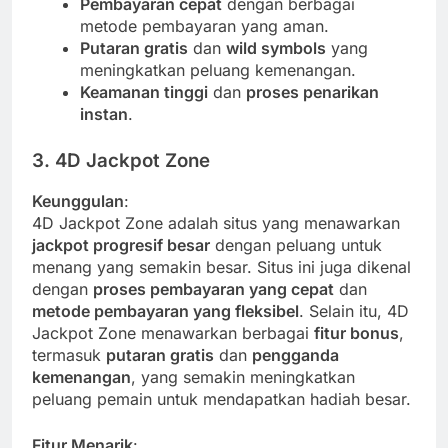
Pembayaran cepat
dengan berbagai
metode pembayaran yang aman.
Putaran gratis
dan
wild symbols
yang
meningkatkan peluang kemenangan.
Keamanan tinggi
dan
proses penarikan
instan
.
3.
4D Jackpot Zone
Keunggulan
:
4D Jackpot Zone adalah situs yang menawarkan
jackpot progresif besar
dengan peluang untuk
menang yang semakin besar. Situs ini juga dikenal
dengan
proses pembayaran yang cepat
dan
metode pembayaran yang fleksibel
. Selain itu, 4D
Jackpot Zone menawarkan berbagai
fitur bonus
,
termasuk
putaran gratis
dan
pengganda
kemenangan
, yang semakin meningkatkan
peluang pemain untuk mendapatkan hadiah besar.
Fitur Menarik
: