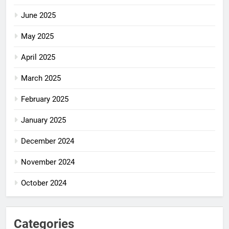
June 2025
May 2025
April 2025
March 2025
February 2025
January 2025
December 2024
November 2024
October 2024
Categories