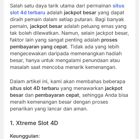
Salah satu daya tarik utama dari permainan
situs
slot 4d terbaru
adalah
jackpot besar
yang dapat
diraih pemain dalam setiap putaran. Bagi banyak
pemain,
jackpot besar
adalah peluang emas yang
tak boleh dilewatkan. Namun, selain jackpot besar,
faktor lain yang sangat penting adalah
proses
pembayaran yang cepat
. Tidak ada yang lebih
mengecewakan daripada memenangkan hadiah
besar, hanya untuk mengalami penundaan atau
masalah saat mencoba menarik kemenangan.
Dalam artikel ini, kami akan membahas beberapa
situs slot 4D terbaru
yang menawarkan
jackpot
besar
dan
pembayaran cepat
, sehingga Anda bisa
meraih kemenangan besar dengan proses
penarikan yang lancar dan aman.
1.
Xtreme Slot 4D
Keunggulan
: