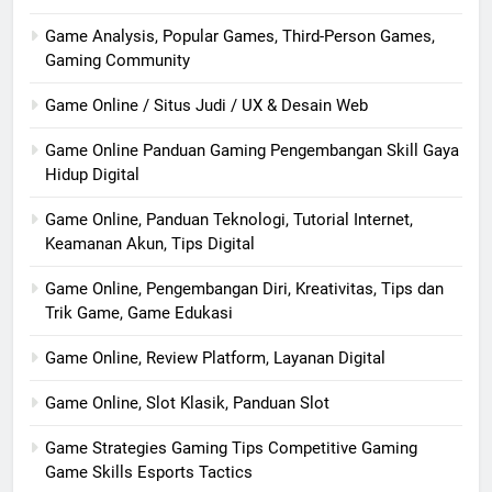
Game Analysis, Popular Games, Third-Person Games,
Gaming Community
Game Online / Situs Judi / UX & Desain Web
Game Online Panduan Gaming Pengembangan Skill Gaya
Hidup Digital
Game Online, Panduan Teknologi, Tutorial Internet,
Keamanan Akun, Tips Digital
Game Online, Pengembangan Diri, Kreativitas, Tips dan
Trik Game, Game Edukasi
Game Online, Review Platform, Layanan Digital
Game Online, Slot Klasik, Panduan Slot
Game Strategies Gaming Tips Competitive Gaming
Game Skills Esports Tactics