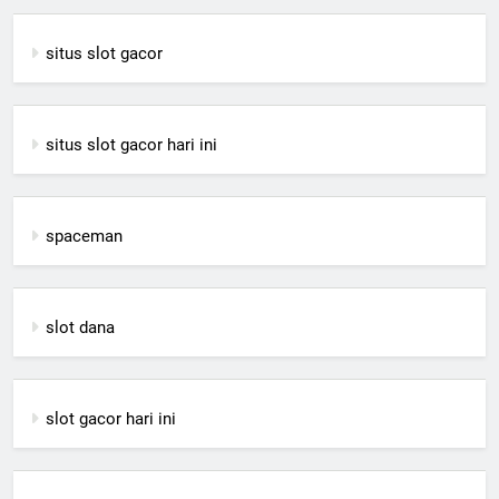
situs slot gacor
situs slot gacor hari ini
spaceman
slot dana
slot gacor hari ini