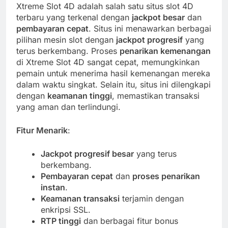
Xtreme Slot 4D adalah salah satu situs slot 4D
terbaru yang terkenal dengan
jackpot besar
dan
pembayaran cepat
. Situs ini menawarkan berbagai
pilihan mesin slot dengan
jackpot progresif
yang
terus berkembang. Proses
penarikan kemenangan
di Xtreme Slot 4D sangat cepat, memungkinkan
pemain untuk menerima hasil kemenangan mereka
dalam waktu singkat. Selain itu, situs ini dilengkapi
dengan
keamanan tinggi
, memastikan transaksi
yang aman dan terlindungi.
Fitur Menarik
:
Jackpot progresif besar
yang terus
berkembang.
Pembayaran cepat
dan
proses penarikan
instan
.
Keamanan transaksi
terjamin dengan
enkripsi SSL.
RTP tinggi
dan berbagai fitur bonus