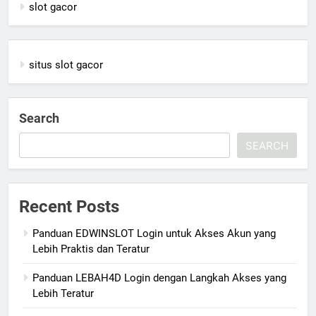
slot gacor
situs slot gacor
Search
SEARCH
Recent Posts
Panduan EDWINSLOT Login untuk Akses Akun yang
Lebih Praktis dan Teratur
Panduan LEBAH4D Login dengan Langkah Akses yang
Lebih Teratur