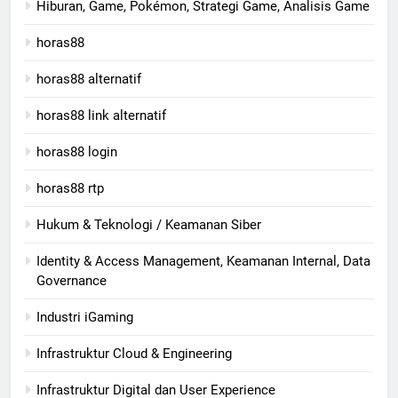
Hiburan, Game, Pokémon, Strategi Game, Analisis Game
horas88
horas88 alternatif
horas88 link alternatif
horas88 login
horas88 rtp
Hukum & Teknologi / Keamanan Siber
Identity & Access Management, Keamanan Internal, Data
Governance
Industri iGaming
Infrastruktur Cloud & Engineering
Infrastruktur Digital dan User Experience