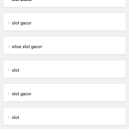
slot gacor
situs slot gacor
slot
slot gacor
slot