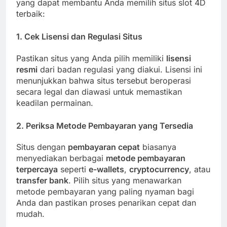
yang dapat membantu Anda memilih situs slot 4D
terbaik:
1.
Cek Lisensi dan Regulasi Situs
Pastikan situs yang Anda pilih memiliki
lisensi
resmi
dari badan regulasi yang diakui. Lisensi ini
menunjukkan bahwa situs tersebut beroperasi
secara legal dan diawasi untuk memastikan
keadilan permainan.
2.
Periksa Metode Pembayaran yang Tersedia
Situs dengan
pembayaran cepat
biasanya
menyediakan berbagai
metode pembayaran
terpercaya
seperti
e-wallets
,
cryptocurrency
, atau
transfer bank
. Pilih situs yang menawarkan
metode pembayaran yang paling nyaman bagi
Anda dan pastikan proses penarikan cepat dan
mudah.