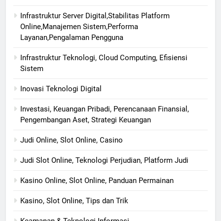
Infrastruktur Server Digital,Stabilitas Platform
Online,Manajemen Sistem,Performa
Layanan,Pengalaman Pengguna
Infrastruktur Teknologi, Cloud Computing, Efisiensi
Sistem
Inovasi Teknologi Digital
Investasi, Keuangan Pribadi, Perencanaan Finansial,
Pengembangan Aset, Strategi Keuangan
Judi Online, Slot Online, Casino
Judi Slot Online, Teknologi Perjudian, Platform Judi
Kasino Online, Slot Online, Panduan Permainan
Kasino, Slot Online, Tips dan Trik
Keamanan & Teknologi Informasi