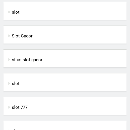
slot
Slot Gacor
situs slot gacor
slot
slot 777