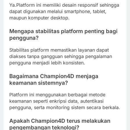
Ya.Platform ini memiliki desain responsif sehingga
dapat digunakan melalui smartphone, tablet,
maupun komputer desktop.
Mengapa stabilitas platform penting bagi
pengguna?
Stabilitas platform memastikan layanan dapat
diakses tanpa gangguan sehingga pengalaman
pengguna menjadi lebih konsisten.
Bagaimana Champion4D menjaga
keamanan sistemnya?
Platform ini menggunakan berbagai metode
keamanan seperti enkripsi data, autentikasi
pengguna, serta monitoring sistem secara berkala.
Apakah Champion4D terus melakukan
pengembangan teknologi?