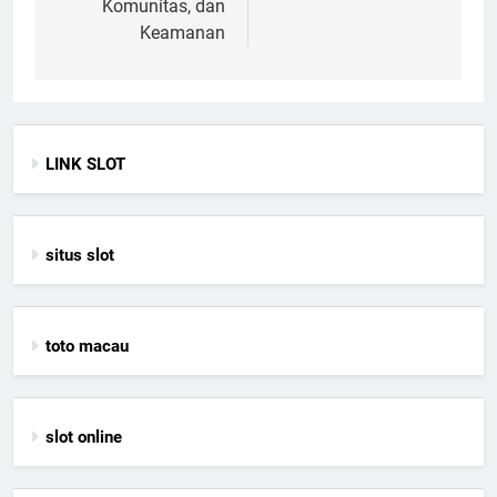
Komunitas, dan
Keamanan
LINK SLOT
situs slot
toto macau
slot online