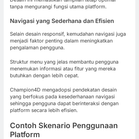
tanpa mengurangi fungsi utama platform.
Navigasi yang Sederhana dan Efisien
Selain desain responsif, kemudahan navigasi juga
menjadi faktor penting dalam meningkatkan
pengalaman pengguna.
Struktur menu yang jelas membantu pengguna
menemukan informasi atau fitur yang mereka
butuhkan dengan lebih cepat.
Champion4D mengadopsi pendekatan desain
yang berfokus pada kesederhanaan navigasi
sehingga pengguna dapat berinteraksi dengan
platform secara lebih efisien.
Contoh Skenario Penggunaan
Platform