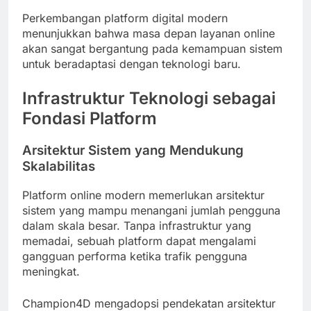
Perkembangan platform digital modern
menunjukkan bahwa masa depan layanan online
akan sangat bergantung pada kemampuan sistem
untuk beradaptasi dengan teknologi baru.
Infrastruktur Teknologi sebagai
Fondasi Platform
Arsitektur Sistem yang Mendukung
Skalabilitas
Platform online modern memerlukan arsitektur
sistem yang mampu menangani jumlah pengguna
dalam skala besar. Tanpa infrastruktur yang
memadai, sebuah platform dapat mengalami
gangguan performa ketika trafik pengguna
meningkat.
Champion4D mengadopsi pendekatan arsitektur