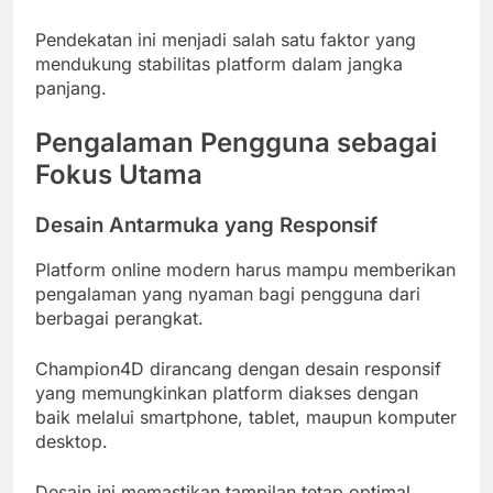
Pendekatan ini menjadi salah satu faktor yang
mendukung stabilitas platform dalam jangka
panjang.
Pengalaman Pengguna sebagai
Fokus Utama
Desain Antarmuka yang Responsif
Platform online modern harus mampu memberikan
pengalaman yang nyaman bagi pengguna dari
berbagai perangkat.
Champion4D dirancang dengan desain responsif
yang memungkinkan platform diakses dengan
baik melalui smartphone, tablet, maupun komputer
desktop.
Desain ini memastikan tampilan tetap optimal