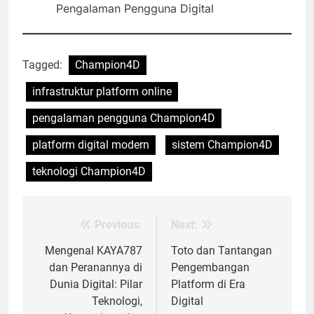
Pengalaman Pengguna Digital
Tagged:
Champion4D
infrastruktur platform online
pengalaman pengguna Champion4D
platform digital modern
sistem Champion4D
teknologi Champion4D
Previous:
Next:
Post
navigation
Mengenal KAYA787
Toto dan Tantangan
dan Peranannya di
Pengembangan
Dunia Digital: Pilar
Platform di Era
Teknologi,
Digital