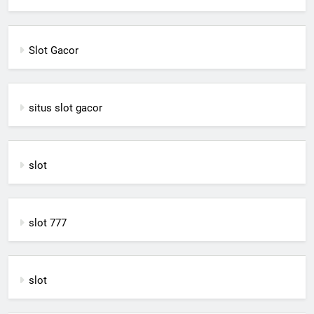
Slot Gacor
situs slot gacor
slot
slot 777
slot