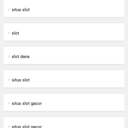
situs slot
slot
slot dana
situs slot
situs slot gacor
situs slot gacor