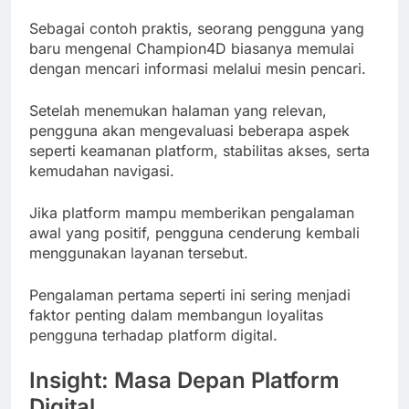
Sebagai contoh praktis, seorang pengguna yang
baru mengenal Champion4D biasanya memulai
dengan mencari informasi melalui mesin pencari.
Setelah menemukan halaman yang relevan,
pengguna akan mengevaluasi beberapa aspek
seperti keamanan platform, stabilitas akses, serta
kemudahan navigasi.
Jika platform mampu memberikan pengalaman
awal yang positif, pengguna cenderung kembali
menggunakan layanan tersebut.
Pengalaman pertama seperti ini sering menjadi
faktor penting dalam membangun loyalitas
pengguna terhadap platform digital.
Insight: Masa Depan Platform
Digital