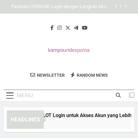
Skip
Panduan Login KAYA787 dengan Proses Masuk
to
yang Lebih Terarah
content
Panduan Mengakses KAYA787 Login melalui
Browser Tanpa Hambatan
Panduan EDWINSLOT Login untuk Akses Akun
yang Lebih Praktis dan Teratur
Panduan LEBAH4D Login dengan Langkah Akses
yang Lebih Teratur
Panduan Login KAYA787 dengan Proses Masuk
yang Lebih Terarah
Kampourides
Dapatkan Solusi Bisnis Terbaik Dari
Panduan Mengakses KAYA787 Login melalui
NEWSLETTER
RANDOM NEWS
Poina
Browser Tanpa Hambatan
Kampourides Poina.
MENU
nduan EDWINSLOT Login untuk Akses Akun yang Lebih Praktis
HEADLINES
Weeks Ago