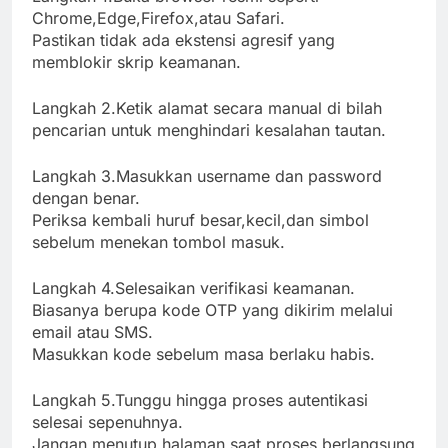
Chrome,Edge,Firefox,atau Safari.
Pastikan tidak ada ekstensi agresif yang
memblokir skrip keamanan.
Langkah 2.Ketik alamat secara manual di bilah
pencarian untuk menghindari kesalahan tautan.
Langkah 3.Masukkan username dan password
dengan benar.
Periksa kembali huruf besar,kecil,dan simbol
sebelum menekan tombol masuk.
Langkah 4.Selesaikan verifikasi keamanan.
Biasanya berupa kode OTP yang dikirim melalui
email atau SMS.
Masukkan kode sebelum masa berlaku habis.
Langkah 5.Tunggu hingga proses autentikasi
selesai sepenuhnya.
Jangan menutup halaman saat proses berlangsung