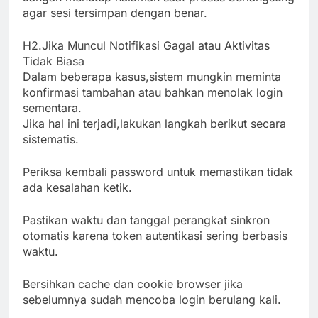
agar sesi tersimpan dengan benar.
H2.Jika Muncul Notifikasi Gagal atau Aktivitas
Tidak Biasa
Dalam beberapa kasus,sistem mungkin meminta
konfirmasi tambahan atau bahkan menolak login
sementara.
Jika hal ini terjadi,lakukan langkah berikut secara
sistematis.
Periksa kembali password untuk memastikan tidak
ada kesalahan ketik.
Pastikan waktu dan tanggal perangkat sinkron
otomatis karena token autentikasi sering berbasis
waktu.
Bersihkan cache dan cookie browser jika
sebelumnya sudah mencoba login berulang kali.