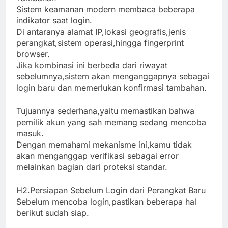
Sistem keamanan modern membaca beberapa
indikator saat login.
Di antaranya alamat IP,lokasi geografis,jenis
perangkat,sistem operasi,hingga fingerprint
browser.
Jika kombinasi ini berbeda dari riwayat
sebelumnya,sistem akan menganggapnya sebagai
login baru dan memerlukan konfirmasi tambahan.
Tujuannya sederhana,yaitu memastikan bahwa
pemilik akun yang sah memang sedang mencoba
masuk.
Dengan memahami mekanisme ini,kamu tidak
akan menganggap verifikasi sebagai error
melainkan bagian dari proteksi standar.
H2.Persiapan Sebelum Login dari Perangkat Baru
Sebelum mencoba login,pastikan beberapa hal
berikut sudah siap.