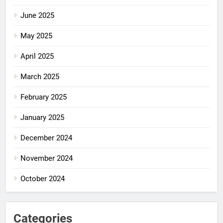
June 2025
May 2025
April 2025
March 2025
February 2025
January 2025
December 2024
November 2024
October 2024
Categories