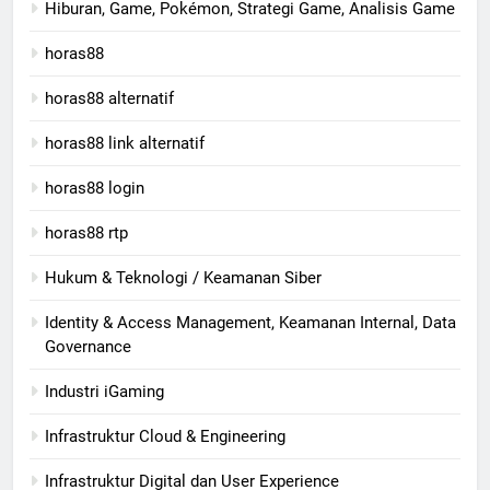
Hiburan, Game, Pokémon, Strategi Game, Analisis Game
horas88
horas88 alternatif
horas88 link alternatif
horas88 login
horas88 rtp
Hukum & Teknologi / Keamanan Siber
Identity & Access Management, Keamanan Internal, Data
Governance
Industri iGaming
Infrastruktur Cloud & Engineering
Infrastruktur Digital dan User Experience