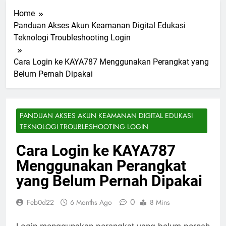
Home
Panduan Akses Akun Keamanan Digital Edukasi
Teknologi Troubleshooting Login
Cara Login ke KAYA787 Menggunakan Perangkat yang
Belum Pernah Dipakai
PANDUAN AKSES AKUN KEAMANAN DIGITAL EDUKASI
TEKNOLOGI TROUBLESHOOTING LOGIN
Cara Login ke KAYA787
Menggunakan Perangkat
yang Belum Pernah Dipakai
0
Feb0d22
6 Months Ago
8 Mins