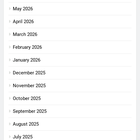
May 2026
April 2026
March 2026
February 2026
January 2026
December 2025
November 2025
October 2025
September 2025
August 2025
July 2025