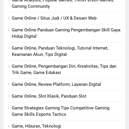
Game Analysis, Popular Games, Third-Person Games,
Gaming Community
Game Online / Situs Judi / UX & Desain Web
Game Online Panduan Gaming Pengembangan Skill Gaya
Hidup Digital
Game Online, Panduan Teknologi, Tutorial Internet,
Keamanan Akun, Tips Digital
Game Online, Pengembangan Diri, Kreativitas, Tips dan
Trik Game, Game Edukasi
Game Online, Review Platform, Layanan Digital
Game Online, Slot Klasik, Panduan Slot
Game Strategies Gaming Tips Competitive Gaming
Game Skills Esports Tactics
Game, Hiburan, Teknologi