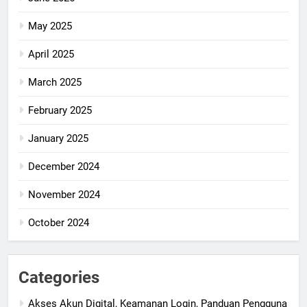
May 2025
April 2025
March 2025
February 2025
January 2025
December 2024
November 2024
October 2024
Categories
Akses Akun Digital, Keamanan Login, Panduan Pengguna