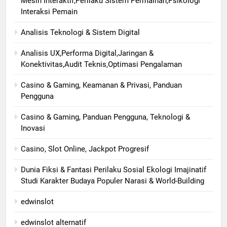
Mesin Interaktif,Perilaku Sistem Permainan,Psikologi
Interaksi Pemain
Analisis Teknologi & Sistem Digital
Analisis UX,Performa Digital,Jaringan &
Konektivitas,Audit Teknis,Optimasi Pengalaman
Casino & Gaming, Keamanan & Privasi, Panduan
Pengguna
Casino & Gaming, Panduan Pengguna, Teknologi &
Inovasi
Casino, Slot Online, Jackpot Progresif
Dunia Fiksi & Fantasi Perilaku Sosial Ekologi Imajinatif
Studi Karakter Budaya Populer Narasi & World-Building
edwinslot
edwinslot alternatif