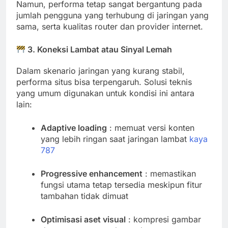
Namun, performa tetap sangat bergantung pada
jumlah pengguna yang terhubung di jaringan yang
sama, serta kualitas router dan provider internet.
3. Koneksi Lambat atau Sinyal Lemah
Dalam skenario jaringan yang kurang stabil,
performa situs bisa terpengaruh. Solusi teknis
yang umum digunakan untuk kondisi ini antara
lain:
Adaptive loading
: memuat versi konten
yang lebih ringan saat jaringan lambat
kaya
787
Progressive enhancement
: memastikan
fungsi utama tetap tersedia meskipun fitur
tambahan tidak dimuat
Optimisasi aset visual
: kompresi gambar