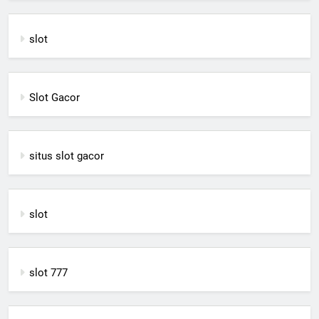
slot
Slot Gacor
situs slot gacor
slot
slot 777