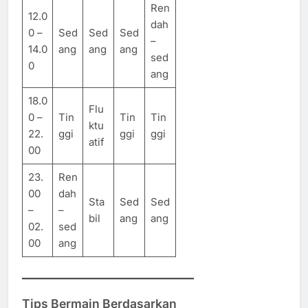
Ren
12.0
dah
0 –
Sed
Sed
Sed
–
14.0
ang
ang
ang
sed
0
ang
18.0
Flu
0 –
Tin
Tin
Tin
ktu
22.
ggi
ggi
ggi
atif
00
23.
Ren
00
dah
Sta
Sed
Sed
–
–
bil
ang
ang
02.
sed
00
ang
Tips Bermain Berdasarkan