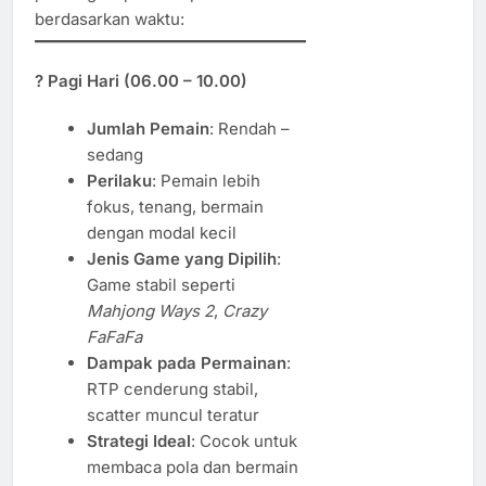
berdasarkan waktu:
?
Pagi Hari (06.00 – 10.00)
Jumlah Pemain
: Rendah –
sedang
Perilaku
: Pemain lebih
fokus, tenang, bermain
dengan modal kecil
Jenis Game yang Dipilih
:
Game stabil seperti
Mahjong Ways 2
,
Crazy
FaFaFa
Dampak pada Permainan
:
RTP cenderung stabil,
scatter muncul teratur
Strategi Ideal
: Cocok untuk
membaca pola dan bermain