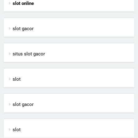
slot online
slot gacor
situs slot gacor
slot
slot gacor
slot