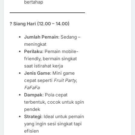
bertahap
?
Siang Hari (12.00 – 14.00)
Jumlah Pemain
: Sedang –
meningkat
Perilaku
: Pemain mobile-
friendly, bermain singkat
saat istirahat kerja
Jenis Game
: Mini game
cepat seperti
Fruit Party
,
FaFaFa
Dampak
: Pola cepat
terbentuk, cocok untuk spin
pendek
Strategi
: Ideal untuk pemain
yang ingin sesi singkat tapi
efisien