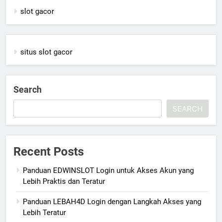
slot gacor
situs slot gacor
Search
SEARCH
Recent Posts
Panduan EDWINSLOT Login untuk Akses Akun yang
Lebih Praktis dan Teratur
Panduan LEBAH4D Login dengan Langkah Akses yang
Lebih Teratur