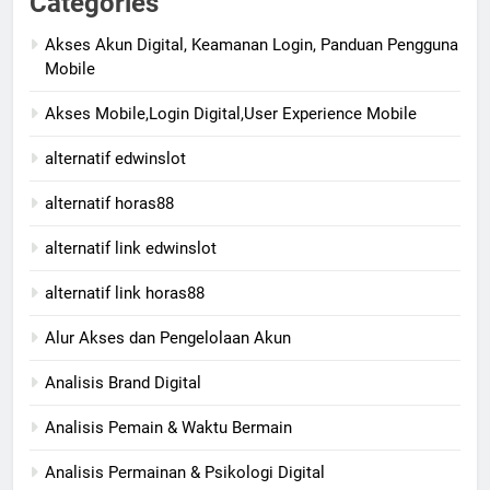
Categories
Akses Akun Digital, Keamanan Login, Panduan Pengguna
Mobile
Akses Mobile,Login Digital,User Experience Mobile
alternatif edwinslot
alternatif horas88
alternatif link edwinslot
alternatif link horas88
Alur Akses dan Pengelolaan Akun
Analisis Brand Digital
Analisis Pemain & Waktu Bermain
Analisis Permainan & Psikologi Digital