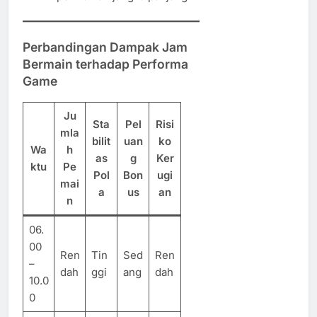
Perbandingan Dampak Jam
Bermain terhadap Performa
Game
Ju
Sta
Pel
Risi
mla
bilit
uan
ko
Wa
h
as
g
Ker
ktu
Pe
Pol
Bon
ugi
mai
a
us
an
n
06.
00
Ren
Tin
Sed
Ren
–
dah
ggi
ang
dah
10.0
0