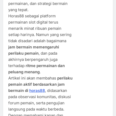
permainan, dan strategi bermain
yang tepat.
Horas88 sebagai platform
permainan slot digital terus
menarik minat ribuan pemain
setiap harinya. Namun yang sering
tidak disadari adalah bagaimana
jam bermain memengaruhi
perilaku pemain
, dan pada
akhirnya berpengaruh juga
terhadap
ritme permainan dan
peluang menang
.
Artikel ini akan membahas
perilaku
pemain aktif berdasarkan jam
bermain di
horas88
, didasarkan
pada observasi komunitas, diskusi
forum pemain, serta pengujian
langsung pada waktu berbeda.
Dengan memahami kapan dan