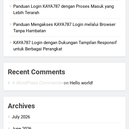
Panduan Login KAYA787 dengan Proses Masuk yang
Lebih Terarah
Panduan Mengakses KAYA787 Login melalui Browser
Tanpa Hambatan
KAYA787 Login dengan Dukungan Tampilan Responsif
untuk Berbagai Perangkat
Recent Comments
A WordPress Commenter
on
Hello world!
Archives
July 2026
June 2026