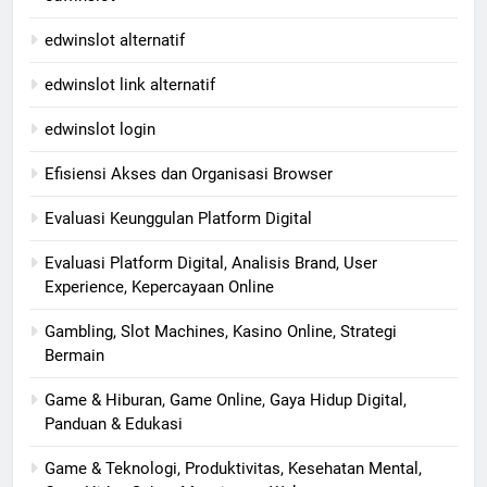
edwinslot alternatif
edwinslot link alternatif
edwinslot login
Efisiensi Akses dan Organisasi Browser
Evaluasi Keunggulan Platform Digital
Evaluasi Platform Digital, Analisis Brand, User
Experience, Kepercayaan Online
Gambling, Slot Machines, Kasino Online, Strategi
Bermain
Game & Hiburan, Game Online, Gaya Hidup Digital,
Panduan & Edukasi
Game & Teknologi, Produktivitas, Kesehatan Mental,