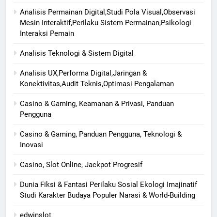
Analisis Permainan Digital,Studi Pola Visual,Observasi
Mesin Interaktif,Perilaku Sistem Permainan,Psikologi
Interaksi Pemain
Analisis Teknologi & Sistem Digital
Analisis UX,Performa Digital,Jaringan &
Konektivitas,Audit Teknis,Optimasi Pengalaman
Casino & Gaming, Keamanan & Privasi, Panduan
Pengguna
Casino & Gaming, Panduan Pengguna, Teknologi &
Inovasi
Casino, Slot Online, Jackpot Progresif
Dunia Fiksi & Fantasi Perilaku Sosial Ekologi Imajinatif
Studi Karakter Budaya Populer Narasi & World-Building
edwinslot