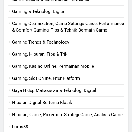
Gaming & Teknologi Digital
Gaming Optimization, Game Settings Guide, Performance
& Comfort Gaming, Tips & Teknik Bermain Game
Gaming Trends & Technology
Gaming, Hiburan, Tips & Trik
Gaming, Kasino Online, Permainan Mobile
Gaming, Slot Online, Fitur Platform
Gaya Hidup Mahasiswa & Teknologi Digital
Hiburan Digital Bertema Klasik
Hiburan, Game, Pokémon, Strategi Game, Analisis Game
horas88