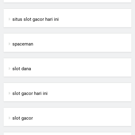
situs slot gacor hari ini
spaceman
slot dana
slot gacor hari ini
slot gacor