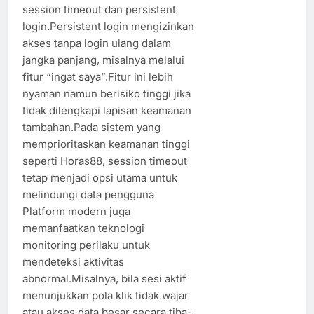
session timeout dan persistent
login.Persistent login mengizinkan
akses tanpa login ulang dalam
jangka panjang, misalnya melalui
fitur “ingat saya”.Fitur ini lebih
nyaman namun berisiko tinggi jika
tidak dilengkapi lapisan keamanan
tambahan.Pada sistem yang
memprioritaskan keamanan tinggi
seperti Horas88, session timeout
tetap menjadi opsi utama untuk
melindungi data pengguna
Platform modern juga
memanfaatkan teknologi
monitoring perilaku untuk
mendeteksi aktivitas
abnormal.Misalnya, bila sesi aktif
menunjukkan pola klik tidak wajar
atau akses data besar secara tiba-