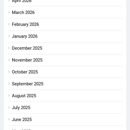
April 2026
March 2026
February 2026
January 2026
December 2025
November 2025
October 2025
September 2025
August 2025
July 2025
June 2025