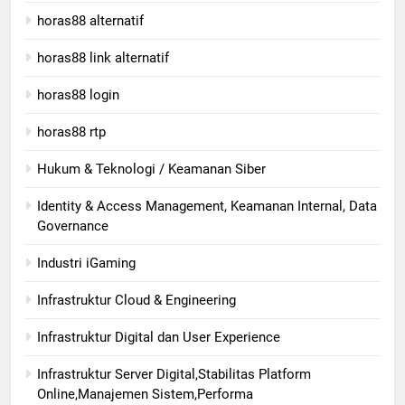
horas88 alternatif
horas88 link alternatif
horas88 login
horas88 rtp
Hukum & Teknologi / Keamanan Siber
Identity & Access Management, Keamanan Internal, Data
Governance
Industri iGaming
Infrastruktur Cloud & Engineering
Infrastruktur Digital dan User Experience
Infrastruktur Server Digital,Stabilitas Platform
Online,Manajemen Sistem,Performa