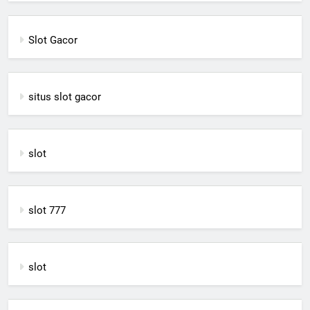
Slot Gacor
situs slot gacor
slot
slot 777
slot