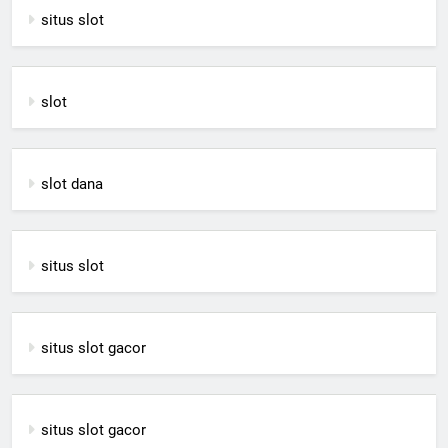
situs slot
slot
slot dana
situs slot
situs slot gacor
situs slot gacor