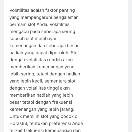
Volatilitas adalah faktor penting
yang mempengaruhi pengalaman
bermain slot Anda. Volatilitas
mengacu pada seberapa sering
sebuah slot membayar
kemenangan dan seberapa besar
hadiah yang dapat diperoleh. Slot
dengan volatilitas rendah akan
memberikan kemenangan yang
lebih sering, tetapi dengan hadiah
yang lebih kecil, sementara slot
dengan volatilitas tinggi akan
memberikan hadiah yang lebih
besar tetapi dengan frekuensi
kemenangan yang lebih jarang.
Untuk memilih slot yang cocok di
Horas88, tentukan preferensi Anda
terkait frekuensi kemenangan dan