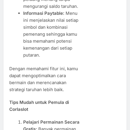
mengurangi saldo taruhan.
Informasi Paytable:
Menu
ini menjelaskan nilai setiap
simbol dan kombinasi
pemenang sehingga kamu
bisa memahami potensi
kemenangan dari setiap
putaran.
Dengan memahami fitur ini, kamu
dapat mengoptimalkan cara
bermain dan merencanakan
strategi taruhan lebih baik.
Tips Mudah untuk Pemula di
Corlaslot
Pelajari Permainan Secara
Gratis:
Banyak permainan