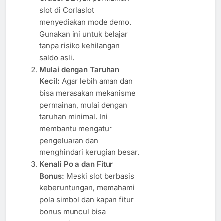
slot di Corlaslot
menyediakan mode demo.
Gunakan ini untuk belajar
tanpa risiko kehilangan
saldo asli.
Mulai dengan Taruhan
Kecil:
Agar lebih aman dan
bisa merasakan mekanisme
permainan, mulai dengan
taruhan minimal. Ini
membantu mengatur
pengeluaran dan
menghindari kerugian besar.
Kenali Pola dan Fitur
Bonus:
Meski slot berbasis
keberuntungan, memahami
pola simbol dan kapan fitur
bonus muncul bisa