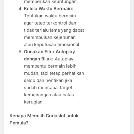
memberikan keuntungan.
Kelola Waktu Bermain:
Tentukan waktu bermain
agar tetap terkontrol dan
tidak terlalu lama yang dapat
menimbulkan kejenuhan
atau keputusan emosional.
Gunakan Fitur Autoplay
dengan Bijak:
Autoplay
membantu bermain lebih
mudah, tapi tetap perhatikan
saldo dan hentikan jika
sudah mencapai target
kemenangan atau batas
kerugian.
Kenapa Memilih Corlaslot untuk
Pemula?