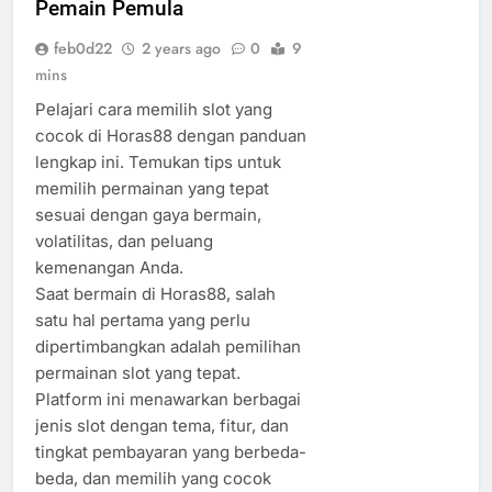
Pemain Pemula
feb0d22
2 years ago
0
9
mins
Pelajari cara memilih slot yang
cocok di Horas88 dengan panduan
lengkap ini. Temukan tips untuk
memilih permainan yang tepat
sesuai dengan gaya bermain,
volatilitas, dan peluang
kemenangan Anda.
Saat bermain di Horas88, salah
satu hal pertama yang perlu
dipertimbangkan adalah pemilihan
permainan slot yang tepat.
Platform ini menawarkan berbagai
jenis slot dengan tema, fitur, dan
tingkat pembayaran yang berbeda-
beda, dan memilih yang cocok