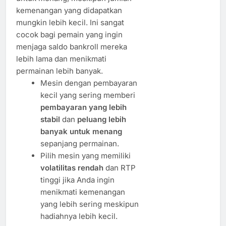
kemenangan yang didapatkan
mungkin lebih kecil. Ini sangat
cocok bagi pemain yang ingin
menjaga saldo bankroll mereka
lebih lama dan menikmati
permainan lebih banyak.
Mesin dengan pembayaran
kecil yang sering memberi
pembayaran yang lebih
stabil
dan
peluang lebih
banyak untuk menang
sepanjang permainan.
Pilih mesin yang memiliki
volatilitas rendah
dan RTP
tinggi jika Anda ingin
menikmati kemenangan
yang lebih sering meskipun
hadiahnya lebih kecil.