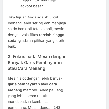
tinggi untuk mengejar
jackpot besar.
Jika tujuan Anda adalah untuk
menang lebih sering dan menjaga
saldo bankroll tetap stabil, mesin
dengan volatilitas
rendah hingga
sedang
adalah pilihan yang lebih
baik.
3.
Fokus pada Mesin dengan
Banyak Garis Pembayaran
atau Cara Menang
Mesin slot dengan lebih banyak
garis pembayaran
atau
cara
menang
memberi Anda peluang
yang lebih besar untuk
mendapatkan kombinasi
pemenang. Mesin dengan
243