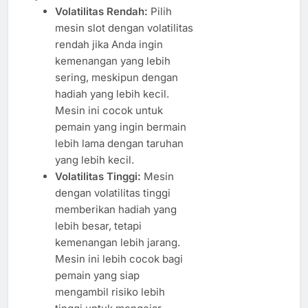
Volatilitas Rendah:
Pilih
mesin slot dengan volatilitas
rendah jika Anda ingin
kemenangan yang lebih
sering, meskipun dengan
hadiah yang lebih kecil.
Mesin ini cocok untuk
pemain yang ingin bermain
lebih lama dengan taruhan
yang lebih kecil.
Volatilitas Tinggi:
Mesin
dengan volatilitas tinggi
memberikan hadiah yang
lebih besar, tetapi
kemenangan lebih jarang.
Mesin ini lebih cocok bagi
pemain yang siap
mengambil risiko lebih