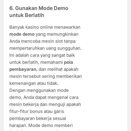
6.
Gunakan Mode Demo
untuk Berlatih
Banyak kasino online menawarkan
mode demo
yang memungkinkan
Anda mencoba mesin slot tanpa
mempertaruhkan uang sungguhan.
Ini adalah cara yang sangat baik
untuk berlatih, memahami
pola
pembayaran
, dan melihat apakah
mesin tersebut sering memberikan
kemenangan atau tidak.
Dengan menggunakan mode
demo, Anda dapat mengenal cara
mesin bekerja dan menguji apakah
fitur-fitur bonus atau garis
pembayaran bekerja sesuai
harapan. Mode demo memberi