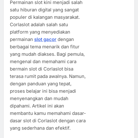
Permainan slot kini menjadi salah
satu hiburan digital yang sangat
populer di kalangan masyarakat.
Corlaslot adalah salah satu
platform yang menyediakan
permainan
slot gacor
dengan
berbagai tema menarik dan fitur
yang mudah diakses. Bagi pemula,
mengenal dan memahami cara
bermain slot di Corlaslot bisa
terasa rumit pada awalnya. Namun,
dengan panduan yang tepat,
proses belajar ini bisa menjadi
menyenangkan dan mudah
dipahami. Artikel ini akan
membantu kamu memahami dasar-
dasar slot di Corlaslot dengan cara
yang sederhana dan efektif.