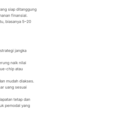
yang siap ditanggung
anan finansial.
u, biasanya 5–20
strategi jangka
ung naik nilai
lue-chip atau
dan mudah diakses.
sar uang sesuai
patan tetap dan
tuk pemodal yang