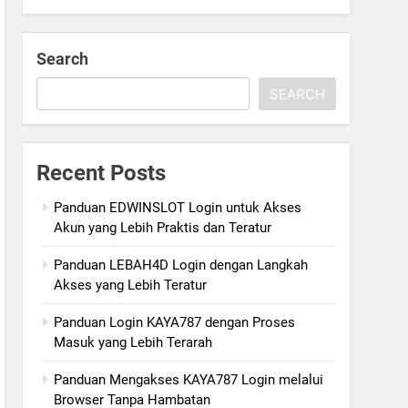
Search
SEARCH
Recent Posts
Panduan EDWINSLOT Login untuk Akses
Akun yang Lebih Praktis dan Teratur
Panduan LEBAH4D Login dengan Langkah
Akses yang Lebih Teratur
Panduan Login KAYA787 dengan Proses
Masuk yang Lebih Terarah
Panduan Mengakses KAYA787 Login melalui
Browser Tanpa Hambatan