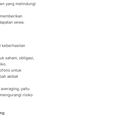
en yang melindungi
a memberikan
dapatan sewa.
 keberhasilan
k saham, obligasi,
iko.
ofolio untuk
bah akibat
 averaging, yaitu
 mengurangi risiko
ang