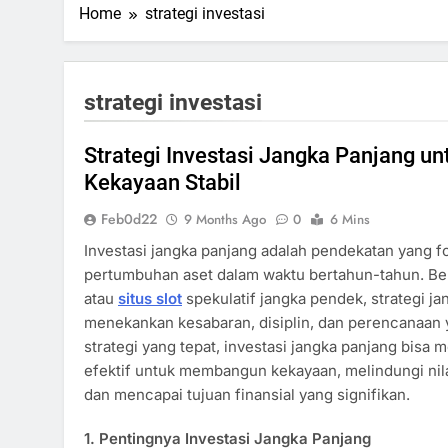
Home
strategi investasi
strategi investasi
Strategi Investasi Jangka Panjang 
Kekayaan Stabil
Feb0d22
9 Months Ago
0
6 Mins
Investasi jangka panjang adalah pendekatan yang f
pertumbuhan aset dalam waktu bertahun-tahun. Be
atau
situs slot
spekulatif jangka pendek, strategi j
menekankan kesabaran, disiplin, dan perencanaan
strategi yang tepat, investasi jangka panjang bisa m
efektif untuk membangun kekayaan, melindungi nilai 
dan mencapai tujuan finansial yang signifikan.
1. Pentingnya Investasi Jangka Panjang