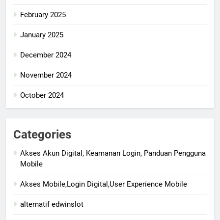
February 2025
January 2025
December 2024
November 2024
October 2024
Categories
Akses Akun Digital, Keamanan Login, Panduan Pengguna
Mobile
Akses Mobile,Login Digital,User Experience Mobile
alternatif edwinslot