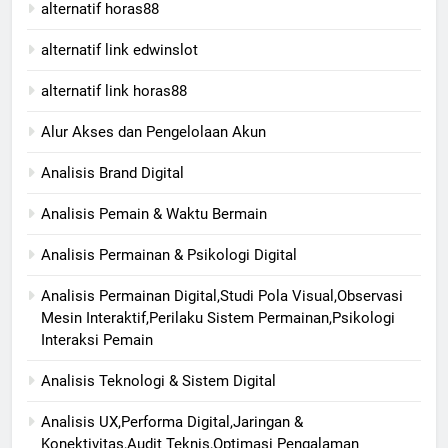
alternatif horas88
alternatif link edwinslot
alternatif link horas88
Alur Akses dan Pengelolaan Akun
Analisis Brand Digital
Analisis Pemain & Waktu Bermain
Analisis Permainan & Psikologi Digital
Analisis Permainan Digital,Studi Pola Visual,Observasi
Mesin Interaktif,Perilaku Sistem Permainan,Psikologi
Interaksi Pemain
Analisis Teknologi & Sistem Digital
Analisis UX,Performa Digital,Jaringan &
Konektivitas,Audit Teknis,Optimasi Pengalaman