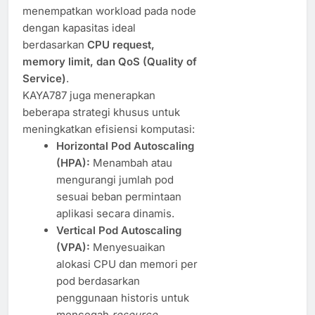
menempatkan workload pada node
dengan kapasitas ideal
berdasarkan
CPU request,
memory limit, dan QoS (Quality of
Service)
.
KAYA787 juga menerapkan
beberapa strategi khusus untuk
meningkatkan efisiensi komputasi:
Horizontal Pod Autoscaling
(HPA):
Menambah atau
mengurangi jumlah pod
sesuai beban permintaan
aplikasi secara dinamis.
Vertical Pod Autoscaling
(VPA):
Menyesuaikan
alokasi CPU dan memori per
pod berdasarkan
penggunaan historis untuk
mencegah
resource