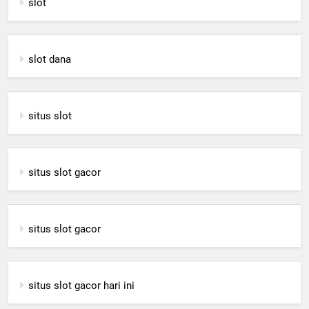
slot
slot dana
situs slot
situs slot gacor
situs slot gacor
situs slot gacor hari ini