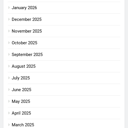
January 2026
December 2025
November 2025
October 2025
September 2025
August 2025
July 2025
June 2025
May 2025
April 2025
March 2025