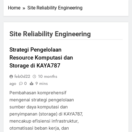
Home
Site Reliability Engineering
Site Reliability Engineering
Strategi Pengelolaan
Resource Komputasi dan
Storage di KAYA787
feb0d22
10 months
ago
0
9 mins
Pembahasan komprehensif
mengenai strategi pengelolaan
sumber daya komputasi dan
penyimpanan (storage) di KAYA787,
mencakup efisiensi infrastruktur,
otomatisasi beban kerja, dan