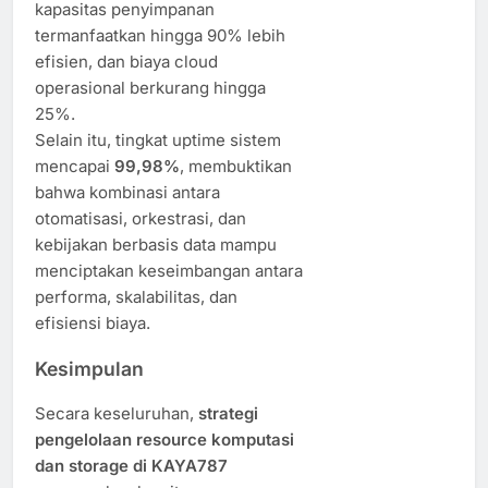
kapasitas penyimpanan
termanfaatkan hingga 90% lebih
efisien, dan biaya cloud
operasional berkurang hingga
25%.
Selain itu, tingkat uptime sistem
mencapai
99,98%
, membuktikan
bahwa kombinasi antara
otomatisasi, orkestrasi, dan
kebijakan berbasis data mampu
menciptakan keseimbangan antara
performa, skalabilitas, dan
efisiensi biaya.
Kesimpulan
Secara keseluruhan,
strategi
pengelolaan resource komputasi
dan storage di KAYA787