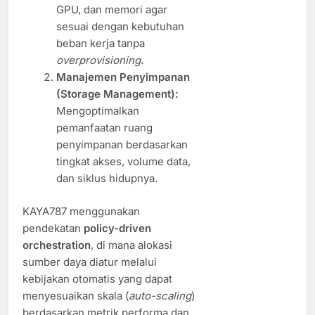
GPU, dan memori agar
sesuai dengan kebutuhan
beban kerja tanpa
overprovisioning
.
Manajemen Penyimpanan
(Storage Management):
Mengoptimalkan
pemanfaatan ruang
penyimpanan berdasarkan
tingkat akses, volume data,
dan siklus hidupnya.
KAYA787 menggunakan
pendekatan
policy-driven
orchestration
, di mana alokasi
sumber daya diatur melalui
kebijakan otomatis yang dapat
menyesuaikan skala (
auto-scaling
)
berdasarkan metrik performa dan