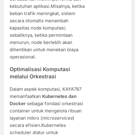
kebutuhan aplikasi.Misalnya, ketika
beban trafik meningkat, sistem
secara otomatis menambah
kapasitas node komputasi;
sebaliknya, ketika permintaan
menurun, node berlebih akan
dihentikan untuk menekan biaya
operasional.
Optimalisasi Komputasi
melalui Orkestrasi
Dalam aspek komputasi, KAYA787
memanfaatkan
Kubernetes dan
Docker
sebagai fondasi orkestrasi
container untuk mengelola ribuan
layanan mikro (
microservices
)
secara efisien.Kubernetes
scheduler diatur untuk