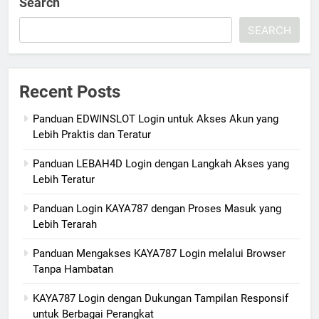
Search
SEARCH
Recent Posts
Panduan EDWINSLOT Login untuk Akses Akun yang
Lebih Praktis dan Teratur
Panduan LEBAH4D Login dengan Langkah Akses yang
Lebih Teratur
Panduan Login KAYA787 dengan Proses Masuk yang
Lebih Terarah
Panduan Mengakses KAYA787 Login melalui Browser
Tanpa Hambatan
KAYA787 Login dengan Dukungan Tampilan Responsif
untuk Berbagai Perangkat