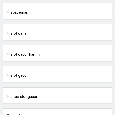
spaceman
slot dana
slot gacor hari ini
slot gacor
situs slot gacor