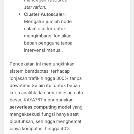
starvation
.
Cluster Autoscaler:
Mengatur jumlah node
dalam cluster untuk
mengimbangi lonjakan
beban pengguna tanpa
intervensi manual.
Pendekatan ini memungkinkan
sistem beradaptasi terhadap
lonjakan trafik hingga 300% tanpa
downtime.Selain itu, untuk beban
kerja analitik dan pemrosesan data
besar, KAYA787 menggunakan
serverless computing model
yang
mengeksekusi fungsi hanya saat
dibutuhkan, sehingga menghemat
biaya komputasi hingga 40%