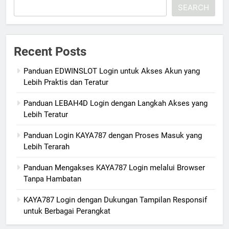
SEARCH
Recent Posts
Panduan EDWINSLOT Login untuk Akses Akun yang
Lebih Praktis dan Teratur
Panduan LEBAH4D Login dengan Langkah Akses yang
Lebih Teratur
Panduan Login KAYA787 dengan Proses Masuk yang
Lebih Terarah
Panduan Mengakses KAYA787 Login melalui Browser
Tanpa Hambatan
KAYA787 Login dengan Dukungan Tampilan Responsif
untuk Berbagai Perangkat