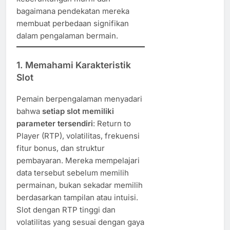
bagaimana pendekatan mereka
membuat perbedaan signifikan
dalam pengalaman bermain.
1. Memahami Karakteristik
Slot
Pemain berpengalaman menyadari
bahwa
setiap slot memiliki
parameter tersendiri
: Return to
Player (RTP), volatilitas, frekuensi
fitur bonus, dan struktur
pembayaran. Mereka mempelajari
data tersebut sebelum memilih
permainan, bukan sekadar memilih
berdasarkan tampilan atau intuisi.
Slot dengan RTP tinggi dan
volatilitas yang sesuai dengan gaya