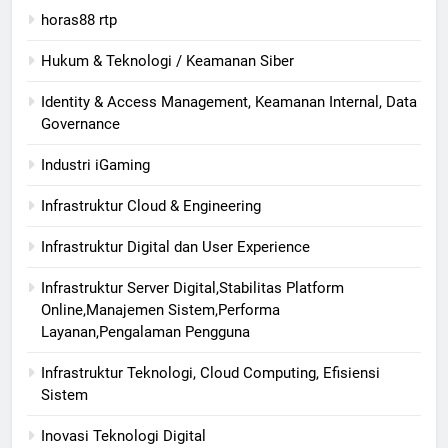
horas88 rtp
Hukum & Teknologi / Keamanan Siber
Identity & Access Management, Keamanan Internal, Data
Governance
Industri iGaming
Infrastruktur Cloud & Engineering
Infrastruktur Digital dan User Experience
Infrastruktur Server Digital,Stabilitas Platform
Online,Manajemen Sistem,Performa
Layanan,Pengalaman Pengguna
Infrastruktur Teknologi, Cloud Computing, Efisiensi
Sistem
Inovasi Teknologi Digital