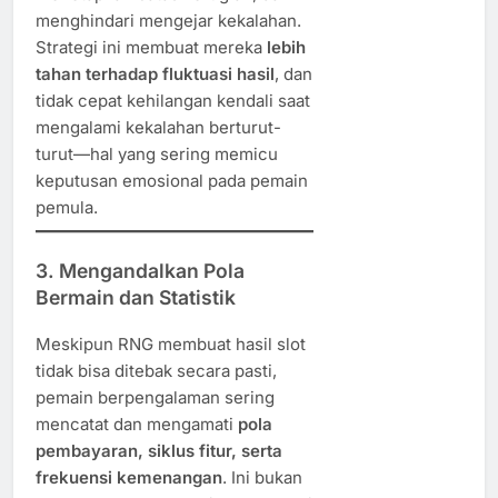
menghindari mengejar kekalahan.
Strategi ini membuat mereka
lebih
tahan terhadap fluktuasi hasil
, dan
tidak cepat kehilangan kendali saat
mengalami kekalahan berturut-
turut—hal yang sering memicu
keputusan emosional pada pemain
pemula.
3. Mengandalkan Pola
Bermain dan Statistik
Meskipun RNG membuat hasil slot
tidak bisa ditebak secara pasti,
pemain berpengalaman sering
mencatat dan mengamati
pola
pembayaran, siklus fitur, serta
frekuensi kemenangan
. Ini bukan