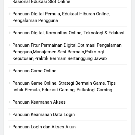
Rasional Edukasi Slot Online
Panduan Digital Pemula, Edukasi Hiburan Online,
Pengalaman Pengguna
Panduan Digital, Komunitas Online, Teknologi & Edukasi
Panduan Fitur Permainan Digital,Optimasi Pengalaman
Pengguna,Manajemen Sesi Bermain,Psikologi
Keputusan,Praktik Bermain Bertanggung Jawab
Panduan Game Online
Panduan Game Online, Strategi Bermain Game, Tips
untuk Pemula, Edukasi Gaming, Psikologi Gaming
Panduan Keamanan Akses
Panduan Keamanan Data Login
Panduan Login dan Akses Akun