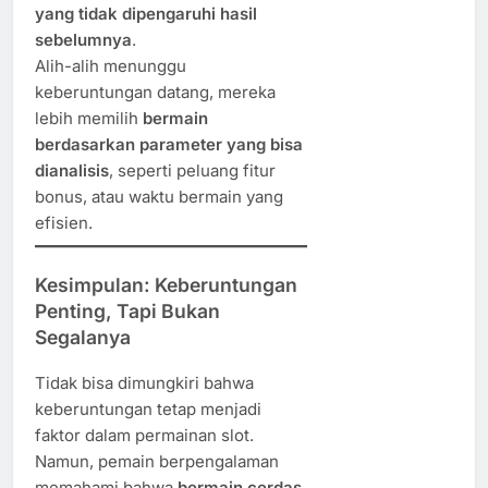
yang tidak dipengaruhi hasil
sebelumnya
.
Alih-alih menunggu
keberuntungan datang, mereka
lebih memilih
bermain
berdasarkan parameter yang bisa
dianalisis
, seperti peluang fitur
bonus, atau waktu bermain yang
efisien.
Kesimpulan: Keberuntungan
Penting, Tapi Bukan
Segalanya
Tidak bisa dimungkiri bahwa
keberuntungan tetap menjadi
faktor dalam permainan slot.
Namun, pemain berpengalaman
memahami bahwa
bermain cerdas