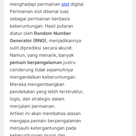
menghadapi permainan
slot
digital.
Permainan slot dikenal luas
sebagai permainan berbasis
keberuntungan. Hasil putaran
diatur oleh
Random Number
Generator (RNG)
, menjadikannya
sulit diprediksi secara akurat.
Namun, yang menarik, banyak
pemain berpengalaman
justru
cenderung
tidak sepenuhnya
mengandalkan keberuntungan.
Mereka mengembangkan
pendekatan yang lebih terstruktur,
logis, dan strategis dalam
menjalani permainan.
Artikel ini akan membahas alasan
mengapa pemain berpengalaman
menjauhi ketergantungan pada
keberuntungan murni dan