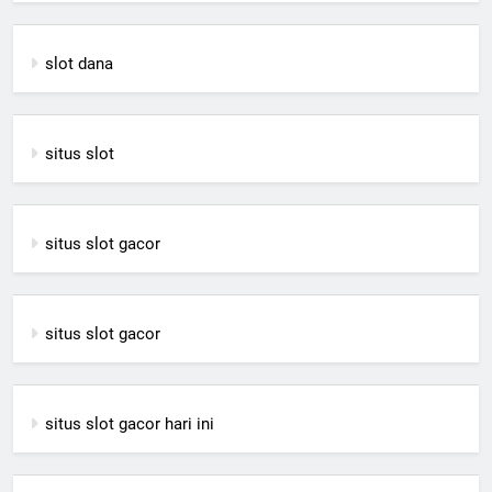
slot dana
situs slot
situs slot gacor
situs slot gacor
situs slot gacor hari ini