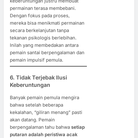
keberuntungan justru membuat
permainan terasa membebani.
Dengan fokus pada proses,
mereka bisa menikmati permainan
secara berkelanjutan tanpa
tekanan psikologis berlebihan.
Inilah yang membedakan antara
pemain santai berpengalaman dan
pemain impulsif pemula.
6. Tidak Terjebak Ilusi
Keberuntungan
Banyak pemain pemula mengira
bahwa setelah beberapa
kekalahan, “giliran menang” pasti
akan datang. Pemain
berpengalaman tahu bahwa
setiap
putaran adalah peristiwa acak