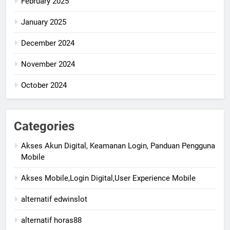
February 2025
January 2025
December 2024
November 2024
October 2024
Categories
Akses Akun Digital, Keamanan Login, Panduan Pengguna
Mobile
Akses Mobile,Login Digital,User Experience Mobile
alternatif edwinslot
alternatif horas88