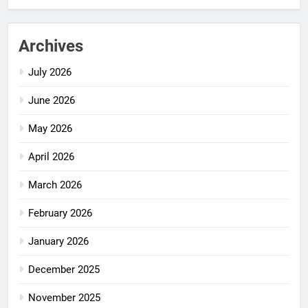
Archives
July 2026
June 2026
May 2026
April 2026
March 2026
February 2026
January 2026
December 2025
November 2025