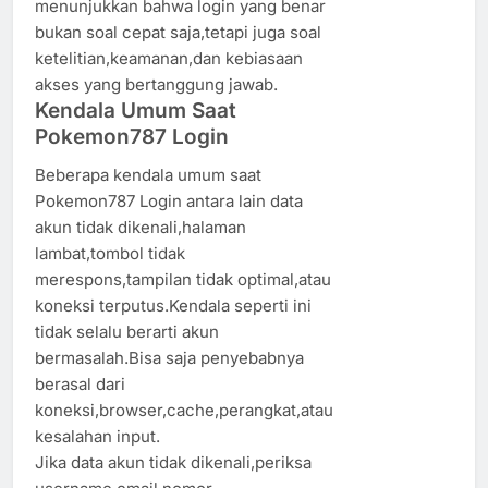
menunjukkan bahwa login yang benar
bukan soal cepat saja,tetapi juga soal
ketelitian,keamanan,dan kebiasaan
akses yang bertanggung jawab.
Kendala Umum Saat
Pokemon787 Login
Beberapa kendala umum saat
Pokemon787 Login antara lain data
akun tidak dikenali,halaman
lambat,tombol tidak
merespons,tampilan tidak optimal,atau
koneksi terputus.Kendala seperti ini
tidak selalu berarti akun
bermasalah.Bisa saja penyebabnya
berasal dari
koneksi,browser,cache,perangkat,atau
kesalahan input.
Jika data akun tidak dikenali,periksa