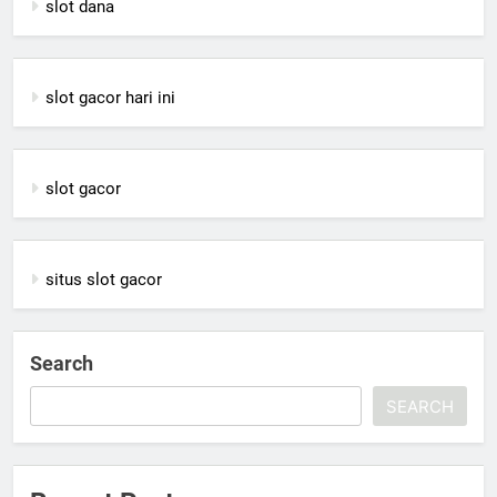
slot dana
slot gacor hari ini
slot gacor
situs slot gacor
Search
SEARCH