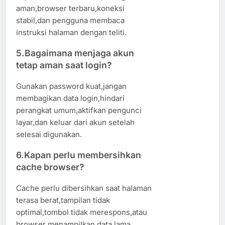
aman,browser terbaru,koneksi
stabil,dan pengguna membaca
instruksi halaman dengan teliti.
5.Bagaimana menjaga akun
tetap aman saat login?
Gunakan password kuat,jangan
membagikan data login,hindari
perangkat umum,aktifkan pengunci
layar,dan keluar dari akun setelah
selesai digunakan.
6.Kapan perlu membersihkan
cache browser?
Cache perlu dibersihkan saat halaman
terasa berat,tampilan tidak
optimal,tombol tidak merespons,atau
browser menampilkan data lama.