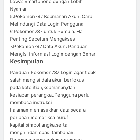
Lewat Smartphone dengan Lebih
Nyaman
5.Pokemon787 Keamanan Akun: Cara
Melindungi Data Login Pengguna
6.Pokemon787 untuk Pemula: Hal
Penting Sebelum Mengakses
7.Pokemon787 Data Akun: Panduan
Mengisi Informasi Login dengan Benar
Kesimpulan
Panduan Pokemon787 Login agar tidak
salah mengisi data akun berfokus
pada ketelitian,keamanan,dan
kesiapan perangkat.Pengguna perlu
membaca instruksi
halaman,memasukkan data secara
perlahan,memeriksa huruf
kapital,simbol,angka,serta
menghindari spasi tambahan.
Dengan menggunakan perangkat