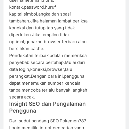
username,email,nomor
kontak,password,huruf
kapital,simbol,angka,dan spasi
tambahan.Jika halaman lambat,periksa
koneksi dan tutup tab yang tidak
diperlukan.Jika tampilan tidak
optimal,gunakan browser terbaru atau
bersihkan cache.
Pendekatan terbaik adalah memeriksa
penyebab secara bertahap.Mulai dari
data login,koneksi,browser,lalu
perangkat.Dengan cara ini,pengguna
dapat menemukan sumber kendala
tanpa mencoba terlalu banyak langkah
secara acak.
Insight SEO dan Pengalaman
Pengguna
Dari sudut pandang SEO,Pokemon787
Login memiliki intent pencarian yang