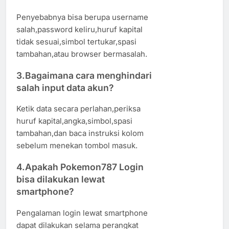
Penyebabnya bisa berupa username
salah,password keliru,huruf kapital
tidak sesuai,simbol tertukar,spasi
tambahan,atau browser bermasalah.
3.Bagaimana cara menghindari
salah input data akun?
Ketik data secara perlahan,periksa
huruf kapital,angka,simbol,spasi
tambahan,dan baca instruksi kolom
sebelum menekan tombol masuk.
4.Apakah Pokemon787 Login
bisa dilakukan lewat
smartphone?
Pengalaman login lewat smartphone
dapat dilakukan selama perangkat