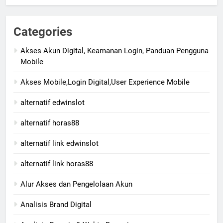
Categories
Akses Akun Digital, Keamanan Login, Panduan Pengguna
Mobile
Akses Mobile,Login Digital,User Experience Mobile
alternatif edwinslot
alternatif horas88
alternatif link edwinslot
alternatif link horas88
Alur Akses dan Pengelolaan Akun
Analisis Brand Digital