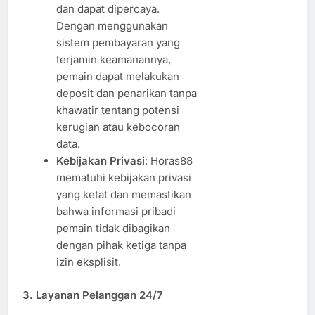
dan dapat dipercaya.
Dengan menggunakan
sistem pembayaran yang
terjamin keamanannya,
pemain dapat melakukan
deposit dan penarikan tanpa
khawatir tentang potensi
kerugian atau kebocoran
data.
Kebijakan Privasi
: Horas88
mematuhi kebijakan privasi
yang ketat dan memastikan
bahwa informasi pribadi
pemain tidak dibagikan
dengan pihak ketiga tanpa
izin eksplisit.
3.
Layanan Pelanggan 24/7