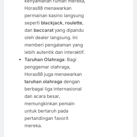
kenyamanan rumah mereka,
Horas88 menawarkan
permainan kasino langsung
seperti
blackjack
,
roulette
,
dan
baccarat
yang dipandu
oleh dealer langsung. Ini
memberi pengalaman yang
lebih autentik dan interaktif.
Taruhan Olahraga
: Bagi
penggemar olahraga,
Horas88 juga menawarkan
taruhan olahraga
dengan
berbagai liga internasional
dan acara besar,
memungkinkan pemain
untuk bertaruh pada
pertandingan favorit
mereka.