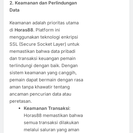
2.
Keamanan dan Perlindungan
Data
Keamanan adalah prioritas utama
di
Horas88
. Platform ini
menggunakan teknologi enkripsi
SSL (Secure Socket Layer) untuk
memastikan bahwa data pribadi
dan transaksi keuangan pemain
terlindungi dengan baik. Dengan
sistem keamanan yang canggih,
pemain dapat bermain dengan rasa
aman tanpa khawatir tentang
ancaman pencurian data atau
peretasan.
Keamanan Transaksi
:
Horas88 memastikan bahwa
semua transaksi dilakukan
melalui saluran yang aman