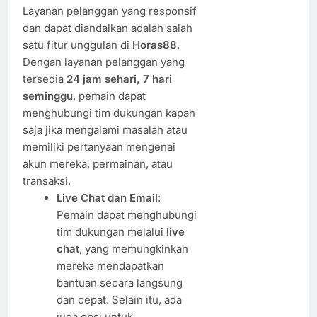
Layanan pelanggan yang responsif
dan dapat diandalkan adalah salah
satu fitur unggulan di
Horas88
.
Dengan layanan pelanggan yang
tersedia
24 jam sehari, 7 hari
seminggu
, pemain dapat
menghubungi tim dukungan kapan
saja jika mengalami masalah atau
memiliki pertanyaan mengenai
akun mereka, permainan, atau
transaksi.
Live Chat dan Email
:
Pemain dapat menghubungi
tim dukungan melalui
live
chat
, yang memungkinkan
mereka mendapatkan
bantuan secara langsung
dan cepat. Selain itu, ada
juga opsi untuk