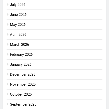
July 2026
June 2026
May 2026
April 2026
March 2026
February 2026
January 2026
December 2025
November 2025
October 2025
September 2025