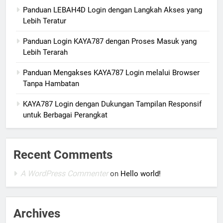
Panduan LEBAH4D Login dengan Langkah Akses yang
Lebih Teratur
Panduan Login KAYA787 dengan Proses Masuk yang
Lebih Terarah
Panduan Mengakses KAYA787 Login melalui Browser
Tanpa Hambatan
KAYA787 Login dengan Dukungan Tampilan Responsif
untuk Berbagai Perangkat
Recent Comments
A WordPress Commenter
on
Hello world!
Archives