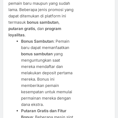
pemain baru maupun yang sudah
lama. Beberapa jenis promosi yang
dapat ditemukan di platform ini
termasuk
bonus sambutan
,
putaran gratis
, dan
program
loyalitas
.
Bonus Sambutan
: Pemain
baru dapat memanfaatkan
bonus sambutan
yang
menguntungkan saat
mereka mendaftar dan
melakukan deposit pertama
mereka. Bonus ini
memberikan pemain
kesempatan untuk memulai
permainan mereka dengan
dana ekstra.
Putaran Gratis dan Fitur
Bonus
: Beberapa mesin slot