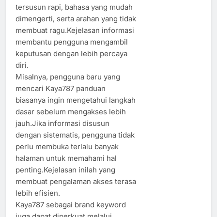
tersusun rapi, bahasa yang mudah
dimengerti, serta arahan yang tidak
membuat ragu.Kejelasan informasi
membantu pengguna mengambil
keputusan dengan lebih percaya
diri.
Misalnya, pengguna baru yang
mencari Kaya787 panduan
biasanya ingin mengetahui langkah
dasar sebelum mengakses lebih
jauh.Jika informasi disusun
dengan sistematis, pengguna tidak
perlu membuka terlalu banyak
halaman untuk memahami hal
penting.Kejelasan inilah yang
membuat pengalaman akses terasa
lebih efisien.
Kaya787 sebagai brand keyword
juga dapat diperkuat melalui