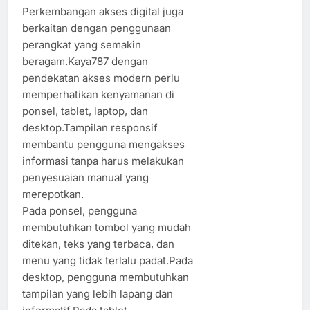
Perkembangan akses digital juga
berkaitan dengan penggunaan
perangkat yang semakin
beragam.Kaya787 dengan
pendekatan akses modern perlu
memperhatikan kenyamanan di
ponsel, tablet, laptop, dan
desktop.Tampilan responsif
membantu pengguna mengakses
informasi tanpa harus melakukan
penyesuaian manual yang
merepotkan.
Pada ponsel, pengguna
membutuhkan tombol yang mudah
ditekan, teks yang terbaca, dan
menu yang tidak terlalu padat.Pada
desktop, pengguna membutuhkan
tampilan yang lebih lapang dan