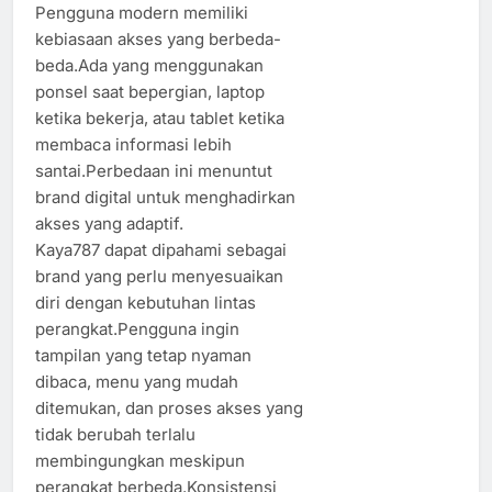
Pengguna modern memiliki
kebiasaan akses yang berbeda-
beda.Ada yang menggunakan
ponsel saat bepergian, laptop
ketika bekerja, atau tablet ketika
membaca informasi lebih
santai.Perbedaan ini menuntut
brand digital untuk menghadirkan
akses yang adaptif.
Kaya787 dapat dipahami sebagai
brand yang perlu menyesuaikan
diri dengan kebutuhan lintas
perangkat.Pengguna ingin
tampilan yang tetap nyaman
dibaca, menu yang mudah
ditemukan, dan proses akses yang
tidak berubah terlalu
membingungkan meskipun
perangkat berbeda.Konsistensi