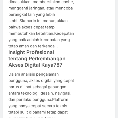
dimasukkan, membersihkan cache,
mengganti jaringan, atau mencoba
perangkat lain yang lebih
stabil.Skenario ini menunjukkan
bahwa akses cepat tetap
membutuhkan ketelitian.Kecepatan
yang baik adalah kecepatan yang
tetap aman dan terkendali.
Insight Profesional
tentang Perkembangan
Akses Digital Kaya787
Dalam analisis pengalaman
pengguna, akses digital yang cepat
harus dilihat sebagai gabungan
antara teknologi, desain, navigasi,
dan perilaku pengguna.Platform
yang hanya cepat secara teknis
tetapi sulit dipahami tetap dapat