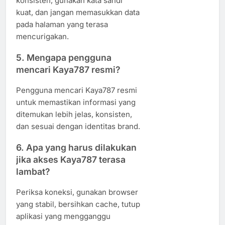
konsisten, gunakan kata sandi
kuat, dan jangan memasukkan data
pada halaman yang terasa
mencurigakan.
5. Mengapa pengguna
mencari Kaya787 resmi?
Pengguna mencari Kaya787 resmi
untuk memastikan informasi yang
ditemukan lebih jelas, konsisten,
dan sesuai dengan identitas brand.
6. Apa yang harus dilakukan
jika akses Kaya787 terasa
lambat?
Periksa koneksi, gunakan browser
yang stabil, bersihkan cache, tutup
aplikasi yang mengganggu