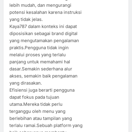
lebih mudah, dan mengurangi
potensi kesalahan karena instruksi
yang tidak jelas.
Kaya787 dalam konteks ini dapat
diposisikan sebagai brand digital
yang mengutamakan pengalaman
praktis.Pengguna tidak ingin
melalui proses yang terlalu
panjang untuk memahami hal
dasar.Semakin sederhana alur
akses, semakin baik pengalaman
yang dirasakan.
Efisiensi juga berarti pengguna
dapat fokus pada tujuan
utama.Mereka tidak perlu
terganggu oleh menu yang
berlebihan atau tampilan yang
terlalu ramai.Sebuah platform yang