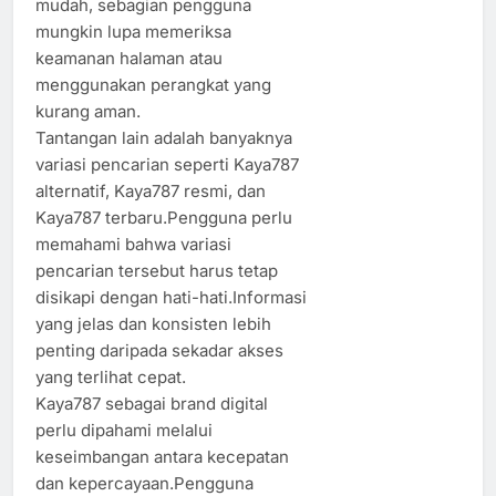
mudah, sebagian pengguna
mungkin lupa memeriksa
keamanan halaman atau
menggunakan perangkat yang
kurang aman.
Tantangan lain adalah banyaknya
variasi pencarian seperti Kaya787
alternatif, Kaya787 resmi, dan
Kaya787 terbaru.Pengguna perlu
memahami bahwa variasi
pencarian tersebut harus tetap
disikapi dengan hati-hati.Informasi
yang jelas dan konsisten lebih
penting daripada sekadar akses
yang terlihat cepat.
Kaya787 sebagai brand digital
perlu dipahami melalui
keseimbangan antara kecepatan
dan kepercayaan.Pengguna