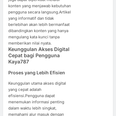
konten yang menjawab kebutuhan
pengguna secara langsung.Artikel
yang informatif dan tidak
berlebihan akan lebih bermanfaat
dibandingkan konten yang hanya
mengulang kata kunci tanpa
memberikan nilai nyata.
Keunggulan Akses Digital
Cepat bagi Pengguna
Kaya787
Proses yang Lebih Efisien
Keunggulan utama akses digital
yang cepat adalah
efisiensi.Pengguna dapat
menemukan informasi penting
dalam waktu lebih singkat,
memahami alur masuk dengan