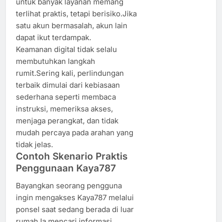
untuk banyak layanan memang
terlihat praktis, tetapi berisiko.Jika
satu akun bermasalah, akun lain
dapat ikut terdampak.
Keamanan digital tidak selalu
membutuhkan langkah
rumit.Sering kali, perlindungan
terbaik dimulai dari kebiasaan
sederhana seperti membaca
instruksi, memeriksa akses,
menjaga perangkat, dan tidak
mudah percaya pada arahan yang
tidak jelas.
Contoh Skenario Praktis
Penggunaan Kaya787
Bayangkan seorang pengguna
ingin mengakses Kaya787 melalui
ponsel saat sedang berada di luar
rumah.Ia mencari informasi