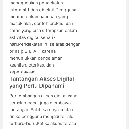
menggunakan pendekatan
informatif dan objektif.Pengguna
membutuhkan panduan yang
masuk akal, contoh praktis, dan
saran yang bisa diterapkan dalam
aktivitas digital sehari-
hari.Pendekatan ini selaras dengan
prinsip E-E-A-T karena
menunjukkan pengalaman,
keahlian, otoritas, dan
kepercayaan.
Tantangan Akses Digital
yang Perlu Dipahami
Perkembangan akses digital yang
semakin cepat juga membawa
tantangan.Salah satunya adalah
risiko pengguna menjadi terlalu
terburu-buru.Ketika akses terasa