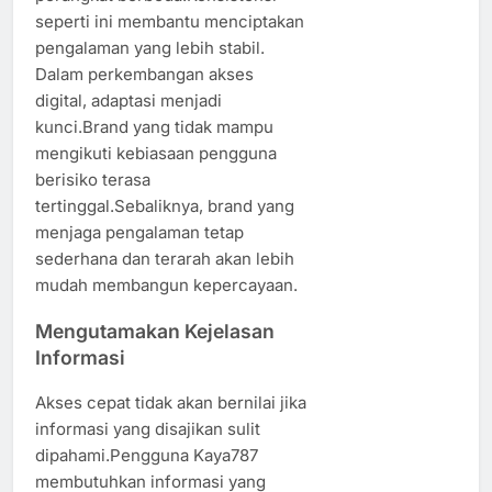
seperti ini membantu menciptakan
pengalaman yang lebih stabil.
Dalam perkembangan akses
digital, adaptasi menjadi
kunci.Brand yang tidak mampu
mengikuti kebiasaan pengguna
berisiko terasa
tertinggal.Sebaliknya, brand yang
menjaga pengalaman tetap
sederhana dan terarah akan lebih
mudah membangun kepercayaan.
Mengutamakan Kejelasan
Informasi
Akses cepat tidak akan bernilai jika
informasi yang disajikan sulit
dipahami.Pengguna Kaya787
membutuhkan informasi yang