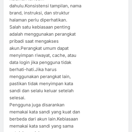
dahulu.Konsistensi tampilan, nama
brand, instruksi, dan struktur
halaman perlu diperhatikan.
Salah satu kebiasaan penting
adalah menggunakan perangkat
pribadi saat mengakses
akun.Perangkat umum dapat
menyimpan riwayat, cache, atau
data login jika pengguna tidak
berhati-hati.Jika harus
menggunakan perangkat lain,
pastikan tidak menyimpan kata
sandi dan selalu keluar setelah
selesai.
Pengguna juga disarankan
memakai kata sandi yang kuat dan
berbeda dari akun lain.Kebiasaan
memakai kata sandi yang sama