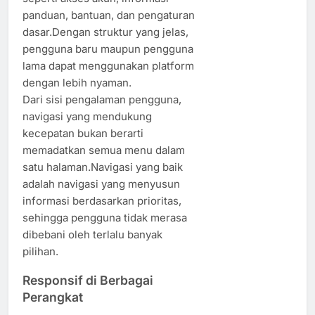
panduan, bantuan, dan pengaturan
dasar.Dengan struktur yang jelas,
pengguna baru maupun pengguna
lama dapat menggunakan platform
dengan lebih nyaman.
Dari sisi pengalaman pengguna,
navigasi yang mendukung
kecepatan bukan berarti
memadatkan semua menu dalam
satu halaman.Navigasi yang baik
adalah navigasi yang menyusun
informasi berdasarkan prioritas,
sehingga pengguna tidak merasa
dibebani oleh terlalu banyak
pilihan.
Responsif di Berbagai
Perangkat