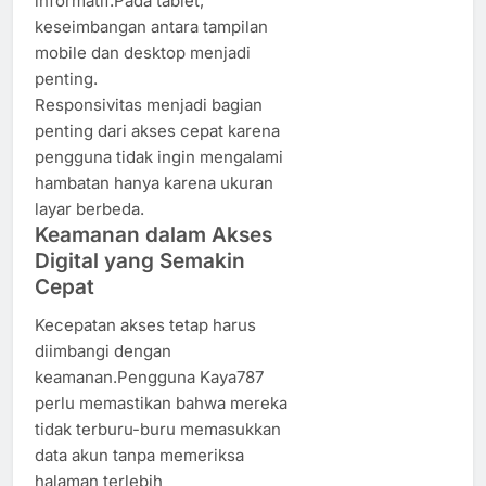
informatif.Pada tablet,
keseimbangan antara tampilan
mobile dan desktop menjadi
penting.
Responsivitas menjadi bagian
penting dari akses cepat karena
pengguna tidak ingin mengalami
hambatan hanya karena ukuran
layar berbeda.
Keamanan dalam Akses
Digital yang Semakin
Cepat
Kecepatan akses tetap harus
diimbangi dengan
keamanan.Pengguna Kaya787
perlu memastikan bahwa mereka
tidak terburu-buru memasukkan
data akun tanpa memeriksa
halaman terlebih