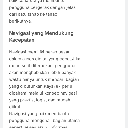
baik seharusnya membantu
pengguna bergerak dengan jelas
dari satu tahap ke tahap
berikutnya.
Navigasi yang Mendukung
Kecepatan
Navigasi memiliki peran besar
dalam akses digital yang cepat.Jika
menu sulit ditemukan, pengguna
akan menghabiskan lebih banyak
waktu hanya untuk mencari bagian
yang dibutuhkan.Kaya787 perlu
dipahami melalui konsep navigasi
yang praktis, logis, dan mudah
diikuti.
Navigasi yang baik membantu
pengguna mengenali bagian utama
seperti akses akun, informasi