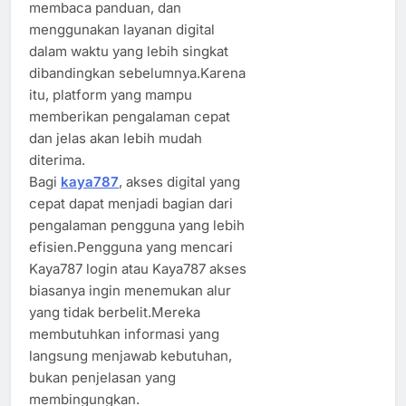
membaca panduan, dan
menggunakan layanan digital
dalam waktu yang lebih singkat
dibandingkan sebelumnya.Karena
itu, platform yang mampu
memberikan pengalaman cepat
dan jelas akan lebih mudah
diterima.
Bagi
kaya787
, akses digital yang
cepat dapat menjadi bagian dari
pengalaman pengguna yang lebih
efisien.Pengguna yang mencari
Kaya787 login atau Kaya787 akses
biasanya ingin menemukan alur
yang tidak berbelit.Mereka
membutuhkan informasi yang
langsung menjawab kebutuhan,
bukan penjelasan yang
membingungkan.