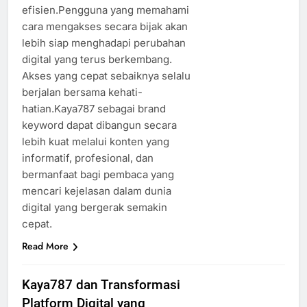
efisien.Pengguna yang memahami
cara mengakses secara bijak akan
lebih siap menghadapi perubahan
digital yang terus berkembang.
Akses yang cepat sebaiknya selalu
berjalan bersama kehati-
hatian.Kaya787 sebagai brand
keyword dapat dibangun secara
lebih kuat melalui konten yang
informatif, profesional, dan
bermanfaat bagi pembaca yang
mencari kejelasan dalam dunia
digital yang bergerak semakin
cepat.
Read More
Kaya787 dan Transformasi
Platform Digital yang