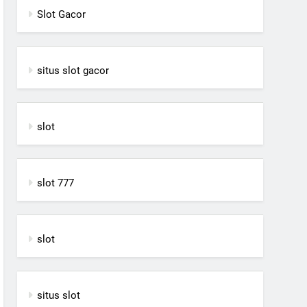
Slot Gacor
situs slot gacor
slot
slot 777
slot
situs slot