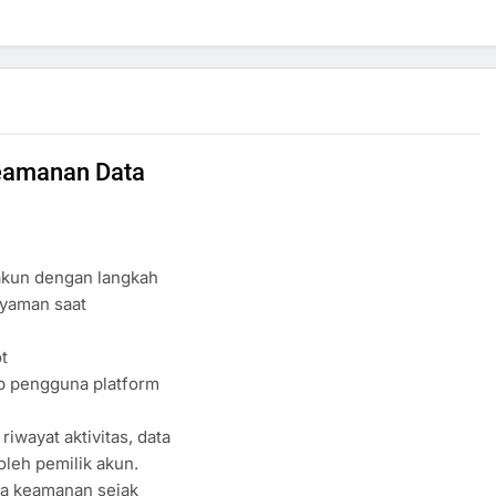
eamanan Data
akun dengan langkah
nyaman saat
t
ap pengguna platform
iwayat aktivitas, data
oleh pemilik akun.
ga keamanan sejak