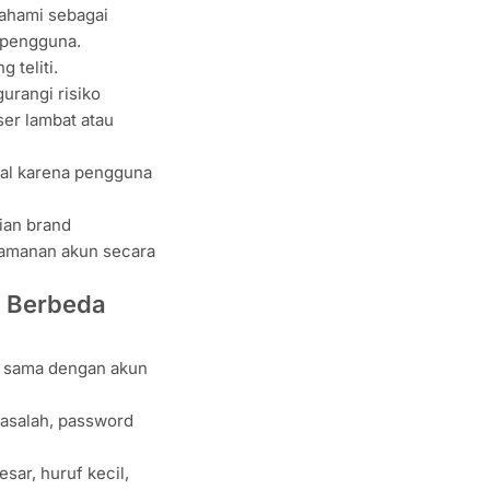
pahami sebagai
 pengguna.
 teliti.
urangi risiko
er lambat atau
ional karena pengguna
ian brand
amanan akun secara
 Berbeda
g sama dengan akun
masalah, password
ar, huruf kecil,