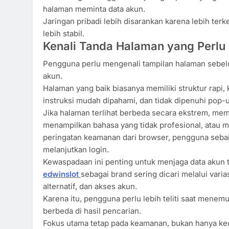
halaman meminta data akun.
Jaringan pribadi lebih disarankan karena lebih terk
lebih stabil.
Kenali Tanda Halaman yang Perlu
Pengguna perlu mengenali tampilan halaman sebe
akun.
Halaman yang baik biasanya memiliki struktur rapi, 
instruksi mudah dipahami, dan tidak dipenuhi pop
Jika halaman terlihat berbeda secara ekstrem, mem
menampilkan bahasa yang tidak profesional, atau
peringatan keamanan dari browser, pengguna sebai
melanjutkan login.
Kewaspadaan ini penting untuk menjaga data akun 
edwinslot
sebagai brand sering dicari melalui varias
alternatif, dan akses akun.
Karena itu, pengguna perlu lebih teliti saat menem
berbeda di hasil pencarian.
Fokus utama tetap pada keamanan, bukan hanya ke