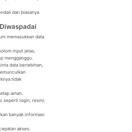
endali dan biasanya
 Diwaspadai
lum memasukkan data
kolom input jelas,
-up mengganggu.
inta data berlebihan,
 memunculkan
knya tidak
tetap aman.
i seperti login, resmi,
ukan banyak informasi
cepatan akses.