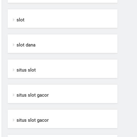
slot
slot dana
situs slot
situs slot gacor
situs slot gacor