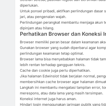
diperlukan.
Untuk ponsel pribadi, aktifkan perlindungan dasar se
jari, atau pengenalan wajah.
Perlindungan perangkat membantu menjaga akun te
dipinjam atau hilang.
Perhatikan Browser dan Koneksi I
Browser memiliki peran besar dalam keamanan aks
Gunakan browser yang sudah diperbarui agar kompa
perlindungan keamanan tetap optimal.
Browser lama bisa menyebabkan halaman tidak tam
lebih rentan terhadap gangguan teknis.
Cache dan cookie juga perlu diperhatikan.
Jika halaman Edwinslot tidak berjalan normal, pen
membersihkan cache browser agar halaman dimuat 
Langkah ini membantu mengatasi tampilan error, to
merespons, atau data lama yang masih tersimpan.
Koneksi internet juga harus aman.
Hindari login menggunakan jaringan publik yang tida