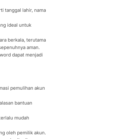
i tanggal lahir, nama
ng ideal untuk
ra berkala, terutama
k sepenuhnya aman.
ssword dapat menjadi
rmasi pemulihan akun
alasan bantuan
terlalu mudah
g oleh pemilik akun.