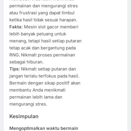
permainan dan mengurangi stres
atau frustrasi yang dapat timbul
ketika hasil tidak sesuai harapan.
Fakta:
Mesin slot gacor memberi
lebih banyak peluang untuk
menang, tetapi hasil setiap putaran
tetap acak dan bergantung pada
RNG. Nikmati proses permainan
sebagai hiburan.
Tips:
Nikmati setiap putaran dan
jangan terlalu terfokus pada hasil.
Bermain dengan sikap positif akan
membantu Anda menikmati
permainan lebih lama dan
mengurangi stres.
Kesimpulan
Mengoptimalkan waktu bermain