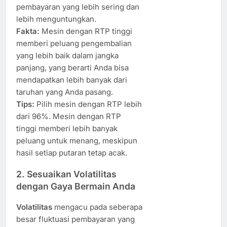
pembayaran yang lebih sering dan
lebih menguntungkan.
Fakta:
Mesin dengan RTP tinggi
memberi peluang pengembalian
yang lebih baik dalam jangka
panjang, yang berarti Anda bisa
mendapatkan lebih banyak dari
taruhan yang Anda pasang.
Tips:
Pilih mesin dengan RTP lebih
dari 96%. Mesin dengan RTP
tinggi memberi lebih banyak
peluang untuk menang, meskipun
hasil setiap putaran tetap acak.
2.
Sesuaikan Volatilitas
dengan Gaya Bermain Anda
Volatilitas
mengacu pada seberapa
besar fluktuasi pembayaran yang