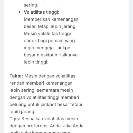
sering.
Volatilitas tinggi:
Memberikan kemenangan
besar, tetapi lebih jarang.
Mesin volatilitas tinggi
cocok bagi pemain yang
ingin mengejar jackpot
besar meskipun risikonya
lebih tinggi.
Fakta:
Mesin dengan volatilitas
rendah memberi kemenangan
lebih sering, sementara mesin
dengan volatilitas tinggi memberi
peluang untuk jackpot besar tetapi
lebih jarang.
Tips:
Sesuaikan volatilitas mesin
dengan preferensi Anda. Jika Anda
lebih suka kemenangan yang