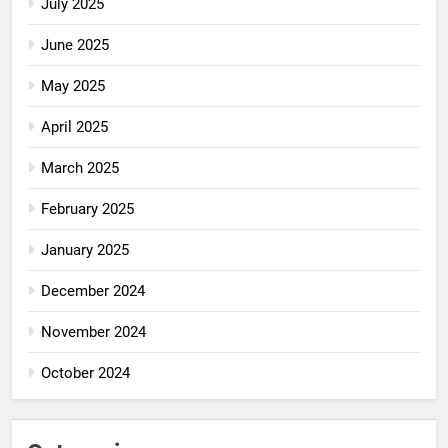
July 2025
June 2025
May 2025
April 2025
March 2025
February 2025
January 2025
December 2024
November 2024
October 2024