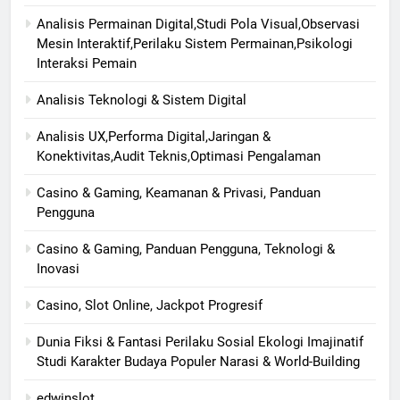
Analisis Permainan Digital,Studi Pola Visual,Observasi
Mesin Interaktif,Perilaku Sistem Permainan,Psikologi
Interaksi Pemain
Analisis Teknologi & Sistem Digital
Analisis UX,Performa Digital,Jaringan &
Konektivitas,Audit Teknis,Optimasi Pengalaman
Casino & Gaming, Keamanan & Privasi, Panduan
Pengguna
Casino & Gaming, Panduan Pengguna, Teknologi &
Inovasi
Casino, Slot Online, Jackpot Progresif
Dunia Fiksi & Fantasi Perilaku Sosial Ekologi Imajinatif
Studi Karakter Budaya Populer Narasi & World-Building
edwinslot