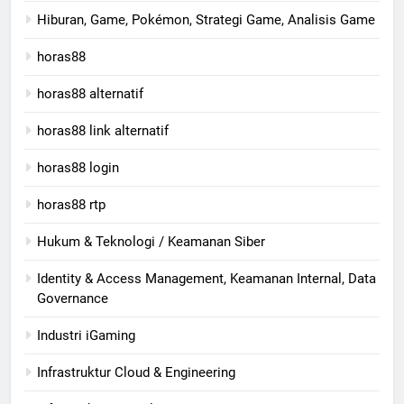
Hiburan, Game, Pokémon, Strategi Game, Analisis Game
horas88
horas88 alternatif
horas88 link alternatif
horas88 login
horas88 rtp
Hukum & Teknologi / Keamanan Siber
Identity & Access Management, Keamanan Internal, Data
Governance
Industri iGaming
Infrastruktur Cloud & Engineering