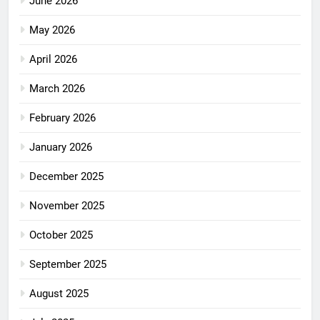
June 2026
May 2026
April 2026
March 2026
February 2026
January 2026
December 2025
November 2025
October 2025
September 2025
August 2025