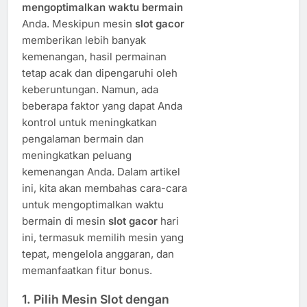
mengoptimalkan waktu bermain
Anda. Meskipun mesin
slot gacor
memberikan lebih banyak
kemenangan, hasil permainan
tetap acak dan dipengaruhi oleh
keberuntungan. Namun, ada
beberapa faktor yang dapat Anda
kontrol untuk meningkatkan
pengalaman bermain dan
meningkatkan peluang
kemenangan Anda. Dalam artikel
ini, kita akan membahas cara-cara
untuk mengoptimalkan waktu
bermain di mesin
slot gacor
hari
ini, termasuk memilih mesin yang
tepat, mengelola anggaran, dan
memanfaatkan fitur bonus.
1.
Pilih Mesin Slot dengan