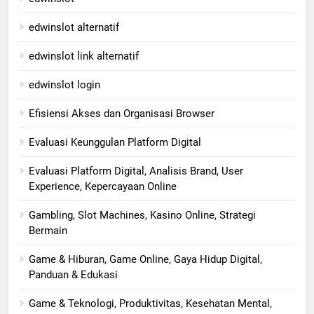
edwinslot alternatif
edwinslot link alternatif
edwinslot login
Efisiensi Akses dan Organisasi Browser
Evaluasi Keunggulan Platform Digital
Evaluasi Platform Digital, Analisis Brand, User
Experience, Kepercayaan Online
Gambling, Slot Machines, Kasino Online, Strategi
Bermain
Game & Hiburan, Game Online, Gaya Hidup Digital,
Panduan & Edukasi
Game & Teknologi, Produktivitas, Kesehatan Mental,