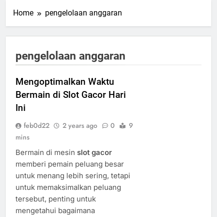
Home
pengelolaan anggaran
pengelolaan anggaran
Mengoptimalkan Waktu
Bermain di Slot Gacor Hari
Ini
feb0d22
2 years ago
0
9
mins
Bermain di mesin
slot gacor
memberi pemain peluang besar
untuk menang lebih sering, tetapi
untuk memaksimalkan peluang
tersebut, penting untuk
mengetahui bagaimana