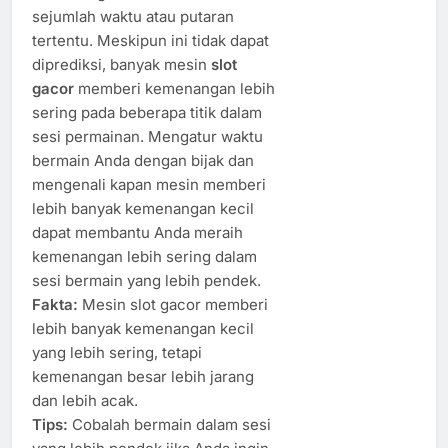
sejumlah waktu atau putaran
tertentu. Meskipun ini tidak dapat
diprediksi, banyak mesin
slot
gacor
memberi kemenangan lebih
sering pada beberapa titik dalam
sesi permainan. Mengatur waktu
bermain Anda dengan bijak dan
mengenali kapan mesin memberi
lebih banyak kemenangan kecil
dapat membantu Anda meraih
kemenangan lebih sering dalam
sesi bermain yang lebih pendek.
Fakta:
Mesin slot gacor memberi
lebih banyak kemenangan kecil
yang lebih sering, tetapi
kemenangan besar lebih jarang
dan lebih acak.
Tips:
Cobalah bermain dalam sesi