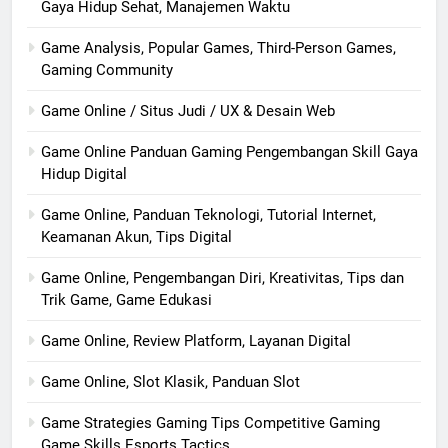
Gaya Hidup Sehat, Manajemen Waktu
Game Analysis, Popular Games, Third-Person Games,
Gaming Community
Game Online / Situs Judi / UX & Desain Web
Game Online Panduan Gaming Pengembangan Skill Gaya
Hidup Digital
Game Online, Panduan Teknologi, Tutorial Internet,
Keamanan Akun, Tips Digital
Game Online, Pengembangan Diri, Kreativitas, Tips dan
Trik Game, Game Edukasi
Game Online, Review Platform, Layanan Digital
Game Online, Slot Klasik, Panduan Slot
Game Strategies Gaming Tips Competitive Gaming
Game Skills Esports Tactics