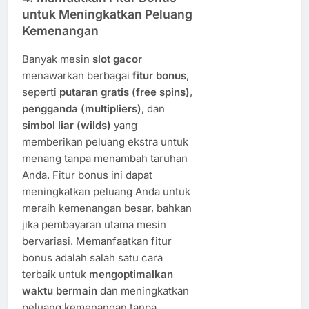
untuk Meningkatkan Peluang
Kemenangan
Banyak mesin
slot gacor
menawarkan berbagai
fitur bonus
,
seperti
putaran gratis (free spins)
,
pengganda (multipliers)
, dan
simbol liar (wilds)
yang
memberikan peluang ekstra untuk
menang tanpa menambah taruhan
Anda. Fitur bonus ini dapat
meningkatkan peluang Anda untuk
meraih kemenangan besar, bahkan
jika pembayaran utama mesin
bervariasi. Memanfaatkan fitur
bonus adalah salah satu cara
terbaik untuk
mengoptimalkan
waktu bermain
dan meningkatkan
peluang kemenangan tanpa