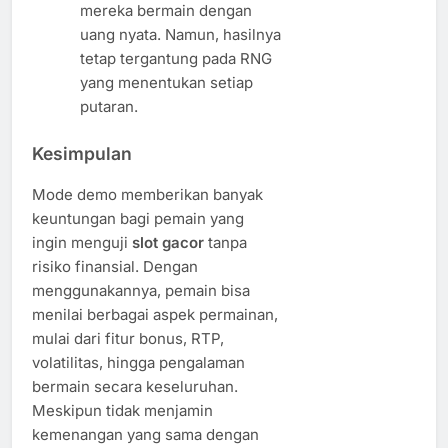
mereka bermain dengan
uang nyata. Namun, hasilnya
tetap tergantung pada RNG
yang menentukan setiap
putaran.
Kesimpulan
Mode demo memberikan banyak
keuntungan bagi pemain yang
ingin menguji
slot gacor
tanpa
risiko finansial. Dengan
menggunakannya, pemain bisa
menilai berbagai aspek permainan,
mulai dari fitur bonus, RTP,
volatilitas, hingga pengalaman
bermain secara keseluruhan.
Meskipun tidak menjamin
kemenangan yang sama dengan