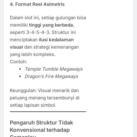
4.
Format Reel Asimetris
Dalam slot ini, setiap gulungan bisa
memiliki
tinggi yang berbeda
,
seperti 3-4-5-4-3. Struktur ini
menciptakan
ilusi kedalaman
visual
dan strategi kemenangan
yang lebih kompleks.
Contoh:
Temple Tumble Megaways
Dragon’s Fire Megaways
Keunggulan: Visual menarik dan
peluang menang tersembunyi di
setiap lapisan simbol.
Pengaruh Struktur Tidak
Konvensional terhadap