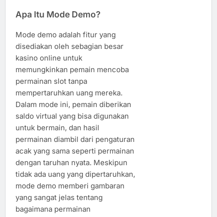
Apa Itu Mode Demo?
Mode demo adalah fitur yang
disediakan oleh sebagian besar
kasino online untuk
memungkinkan pemain mencoba
permainan slot tanpa
mempertaruhkan uang mereka.
Dalam mode ini, pemain diberikan
saldo virtual yang bisa digunakan
untuk bermain, dan hasil
permainan diambil dari pengaturan
acak yang sama seperti permainan
dengan taruhan nyata. Meskipun
tidak ada uang yang dipertaruhkan,
mode demo memberi gambaran
yang sangat jelas tentang
bagaimana permainan