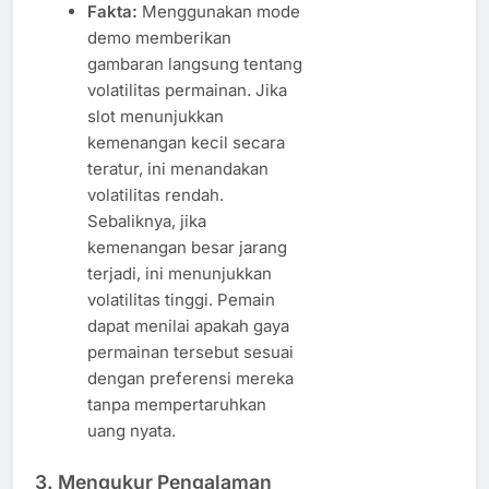
Fakta:
Menggunakan mode
demo memberikan
gambaran langsung tentang
volatilitas permainan. Jika
slot menunjukkan
kemenangan kecil secara
teratur, ini menandakan
volatilitas rendah.
Sebaliknya, jika
kemenangan besar jarang
terjadi, ini menunjukkan
volatilitas tinggi. Pemain
dapat menilai apakah gaya
permainan tersebut sesuai
dengan preferensi mereka
tanpa mempertaruhkan
uang nyata.
3. Mengukur Pengalaman