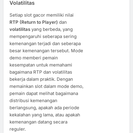
Volatilitas
Setiap slot gacor memiliki nilai
RTP (Return to Player)
dan
volatilitas
yang berbeda, yang
mempengaruhi seberapa sering
kemenangan terjadi dan seberapa
besar kemenangan tersebut. Mode
demo memberi pemain
kesempatan untuk memahami
bagaimana RTP dan volatilitas
bekerja dalam praktik. Dengan
memainkan slot dalam mode demo,
pemain dapat melihat bagaimana
distribusi kemenangan
berlangsung, apakah ada periode
kekalahan yang lama, atau apakah
kemenangan datang secara
reguler.