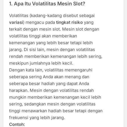
1.
Apa Itu Volatilitas Mesin Slot?
Volatilitas (kadang-kadang disebut sebagai
variasi
) mengacu pada
tingkat risiko
yang
terkait dengan mesin slot. Mesin slot dengan
volatilitas tinggi akan memberikan
kemenangan yang lebih besar tetapi lebih
jarang. Di sisi lain, mesin dengan volatilitas
rendah memberikan kemenangan lebih sering,
meskipun jumlahnya lebih kecil.
Dengan kata lain, volatilitas memengaruhi
seberapa sering Anda akan menang dan
seberapa besar hadiah yang dapat Anda
harapkan. Mesin dengan volatilitas rendah
mungkin memberikan kemenangan kecil lebih
sering, sedangkan mesin dengan volatilitas
tinggi menawarkan hadiah besar tetapi dengan
frekuensi yang lebih jarang.
Contoh: