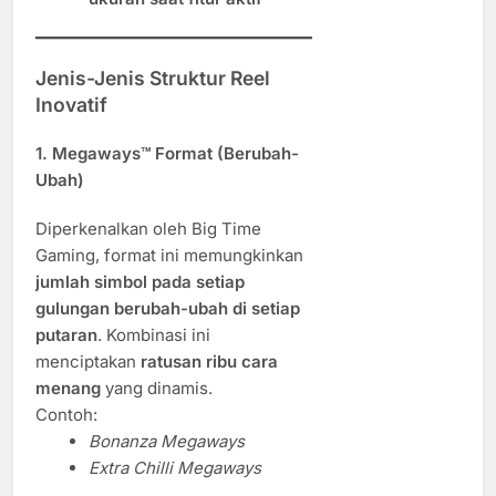
Jenis-Jenis Struktur Reel
Inovatif
1.
Megaways™ Format (Berubah-
Ubah)
Diperkenalkan oleh Big Time
Gaming, format ini memungkinkan
jumlah simbol pada setiap
gulungan berubah-ubah di setiap
putaran
. Kombinasi ini
menciptakan
ratusan ribu cara
menang
yang dinamis.
Contoh:
Bonanza Megaways
Extra Chilli Megaways