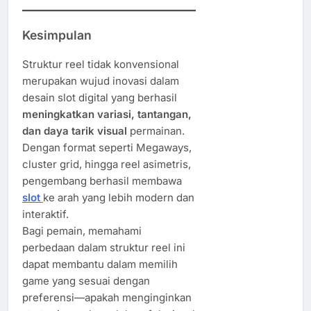
Kesimpulan
Struktur reel tidak konvensional
merupakan wujud inovasi dalam
desain slot digital yang berhasil
meningkatkan variasi, tantangan,
dan daya tarik visual
permainan.
Dengan format seperti Megaways,
cluster grid, hingga reel asimetris,
pengembang berhasil membawa
slot
ke arah yang lebih modern dan
interaktif.
Bagi pemain, memahami
perbedaan dalam struktur reel ini
dapat membantu dalam memilih
game yang sesuai dengan
preferensi—apakah menginginkan