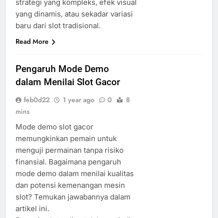
strategi yang kompleks, efek visual
yang dinamis, atau sekadar variasi
baru dari slot tradisional.
Read More
Pengaruh Mode Demo
dalam Menilai Slot Gacor
feb0d22
1 year ago
0
8
mins
Mode demo slot gacor
memungkinkan pemain untuk
menguji permainan tanpa risiko
finansial. Bagaimana pengaruh
mode demo dalam menilai kualitas
dan potensi kemenangan mesin
slot? Temukan jawabannya dalam
artikel ini.