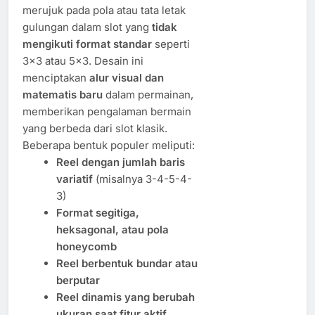
merujuk pada pola atau tata letak
gulungan dalam slot yang
tidak
mengikuti format standar
seperti
3×3 atau 5×3. Desain ini
menciptakan
alur visual dan
matematis baru
dalam permainan,
memberikan pengalaman bermain
yang berbeda dari slot klasik.
Beberapa bentuk populer meliputi:
Reel dengan jumlah baris
variatif
(misalnya 3-4-5-4-
3)
Format segitiga,
heksagonal, atau pola
honeycomb
Reel berbentuk bundar atau
berputar
Reel dinamis yang berubah
ukuran saat fitur aktif