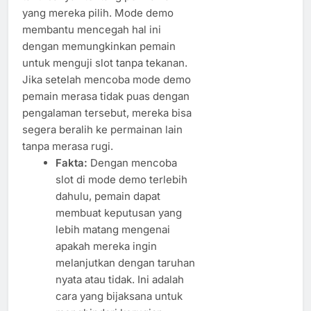
yang mereka pilih. Mode demo
membantu mencegah hal ini
dengan memungkinkan pemain
untuk menguji slot tanpa tekanan.
Jika setelah mencoba mode demo
pemain merasa tidak puas dengan
pengalaman tersebut, mereka bisa
segera beralih ke permainan lain
tanpa merasa rugi.
Fakta:
Dengan mencoba
slot di mode demo terlebih
dahulu, pemain dapat
membuat keputusan yang
lebih matang mengenai
apakah mereka ingin
melanjutkan dengan taruhan
nyata atau tidak. Ini adalah
cara yang bijaksana untuk