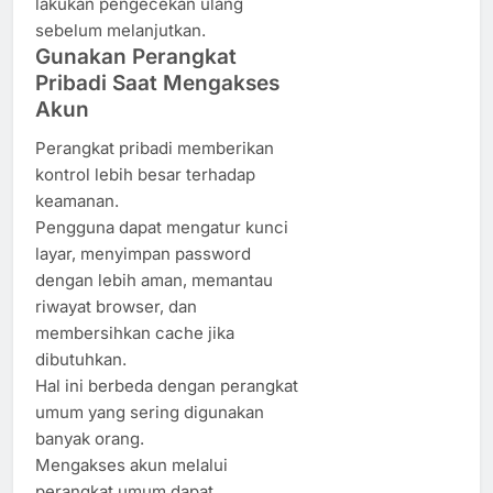
lakukan pengecekan ulang
sebelum melanjutkan.
Gunakan Perangkat
Pribadi Saat Mengakses
Akun
Perangkat pribadi memberikan
kontrol lebih besar terhadap
keamanan.
Pengguna dapat mengatur kunci
layar, menyimpan password
dengan lebih aman, memantau
riwayat browser, dan
membersihkan cache jika
dibutuhkan.
Hal ini berbeda dengan perangkat
umum yang sering digunakan
banyak orang.
Mengakses akun melalui
perangkat umum dapat