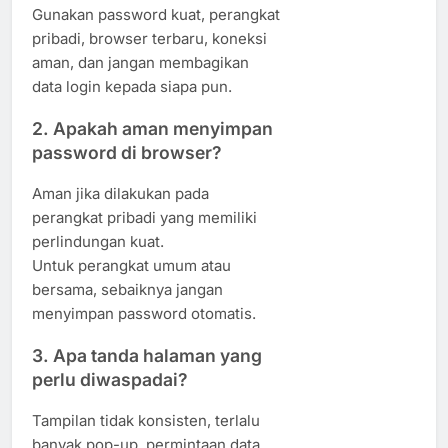
Gunakan password kuat, perangkat
pribadi, browser terbaru, koneksi
aman, dan jangan membagikan
data login kepada siapa pun.
2. Apakah aman menyimpan
password di browser?
Aman jika dilakukan pada
perangkat pribadi yang memiliki
perlindungan kuat.
Untuk perangkat umum atau
bersama, sebaiknya jangan
menyimpan password otomatis.
3. Apa tanda halaman yang
perlu diwaspadai?
Tampilan tidak konsisten, terlalu
banyak pop-up, permintaan data