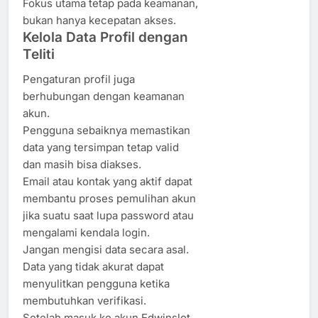
Fokus utama tetap pada keamanan,
bukan hanya kecepatan akses.
Kelola Data Profil dengan
Teliti
Pengaturan profil juga
berhubungan dengan keamanan
akun.
Pengguna sebaiknya memastikan
data yang tersimpan tetap valid
dan masih bisa diakses.
Email atau kontak yang aktif dapat
membantu proses pemulihan akun
jika suatu saat lupa password atau
mengalami kendala login.
Jangan mengisi data secara asal.
Data yang tidak akurat dapat
menyulitkan pengguna ketika
membutuhkan verifikasi.
Setelah masuk ke akun Edwinslot,