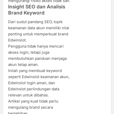
mengurangi risiko akses tidak sah.
Insight SEO dan Analisis
Brand Keyword
Dari sudut pandang SEO, topik
keamanan data akun memiliki nilai
penting untuk memperkuat brand
Edwinslot.
Pengguna tidak hanya mencari
akses login, tetapi juga
membutuhkan panduan menjaga
akun tetap aman.
Inilah yang membuat keyword
seperti Edwinslot keamanan akun,
Edwinslot login aman, dan
Edwinslot perlindungan data
relevan untuk dibahas.
Artikel yang kuat tidak perlu
mengulang brand secara
berlebihan.