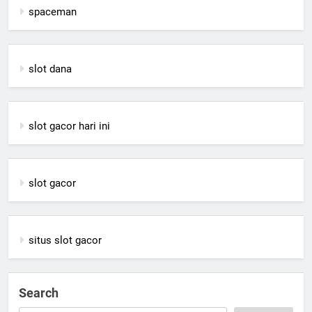
spaceman
slot dana
slot gacor hari ini
slot gacor
situs slot gacor
Search