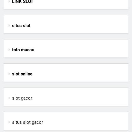
LINK SLOT
situs slot
toto macau
slot online
slot gacor
situs slot gacor