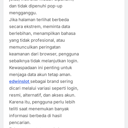
dan tidak dipenuhi pop-up
mengganggu.
Jika halaman terlihat berbeda
secara ekstrem, meminta data
berlebihan, menampilkan bahasa
yang tidak profesional, atau
memunculkan peringatan
keamanan dari browser, pengguna
sebaiknya tidak melanjutkan login.
Kewaspadaan ini penting untuk
menjaga data akun tetap aman.
edwinslot
sebagai brand sering
dicari melalui variasi seperti login,
resmi, alternatif, dan akses akun.
Karena itu, pengguna perlu lebih
teliti saat menemukan banyak
informasi berbeda di hasil
pencarian.