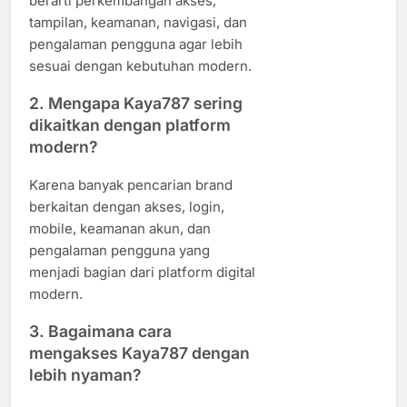
berarti perkembangan akses,
tampilan, keamanan, navigasi, dan
pengalaman pengguna agar lebih
sesuai dengan kebutuhan modern.
2. Mengapa Kaya787 sering
dikaitkan dengan platform
modern?
Karena banyak pencarian brand
berkaitan dengan akses, login,
mobile, keamanan akun, dan
pengalaman pengguna yang
menjadi bagian dari platform digital
modern.
3. Bagaimana cara
mengakses Kaya787 dengan
lebih nyaman?