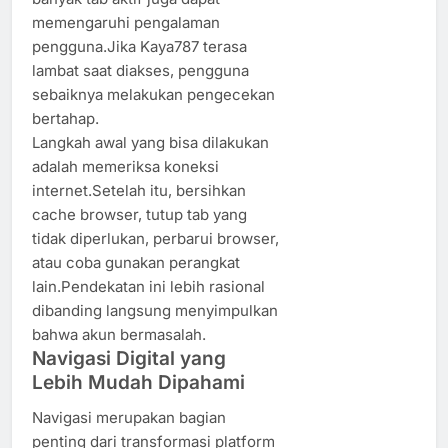
memengaruhi pengalaman
pengguna.Jika Kaya787 terasa
lambat saat diakses, pengguna
sebaiknya melakukan pengecekan
bertahap.
Langkah awal yang bisa dilakukan
adalah memeriksa koneksi
internet.Setelah itu, bersihkan
cache browser, tutup tab yang
tidak diperlukan, perbarui browser,
atau coba gunakan perangkat
lain.Pendekatan ini lebih rasional
dibanding langsung menyimpulkan
bahwa akun bermasalah.
Navigasi Digital yang
Lebih Mudah Dipahami
Navigasi merupakan bagian
penting dari transformasi platform