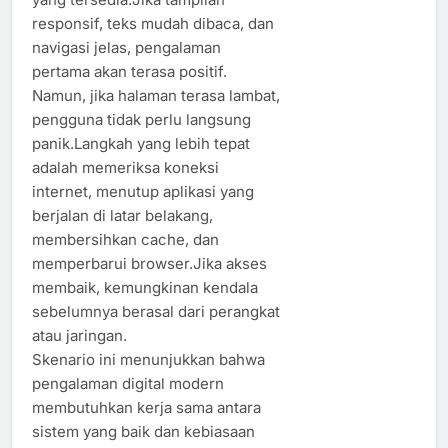
responsif, teks mudah dibaca, dan
navigasi jelas, pengalaman
pertama akan terasa positif.
Namun, jika halaman terasa lambat,
pengguna tidak perlu langsung
panik.Langkah yang lebih tepat
adalah memeriksa koneksi
internet, menutup aplikasi yang
berjalan di latar belakang,
membersihkan cache, dan
memperbarui browser.Jika akses
membaik, kemungkinan kendala
sebelumnya berasal dari perangkat
atau jaringan.
Skenario ini menunjukkan bahwa
pengalaman digital modern
membutuhkan kerja sama antara
sistem yang baik dan kebiasaan