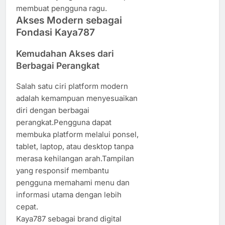
membuat pengguna ragu.
Akses Modern sebagai
Fondasi Kaya787
Kemudahan Akses dari
Berbagai Perangkat
Salah satu ciri platform modern
adalah kemampuan menyesuaikan
diri dengan berbagai
perangkat.Pengguna dapat
membuka platform melalui ponsel,
tablet, laptop, atau desktop tanpa
merasa kehilangan arah.Tampilan
yang responsif membantu
pengguna memahami menu dan
informasi utama dengan lebih
cepat.
Kaya787 sebagai brand digital