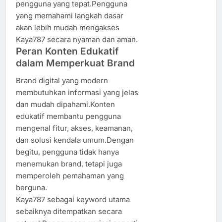
pengguna yang tepat.Pengguna
yang memahami langkah dasar
akan lebih mudah mengakses
Kaya787 secara nyaman dan aman.
Peran Konten Edukatif
dalam Memperkuat Brand
Brand digital yang modern
membutuhkan informasi yang jelas
dan mudah dipahami.Konten
edukatif membantu pengguna
mengenal fitur, akses, keamanan,
dan solusi kendala umum.Dengan
begitu, pengguna tidak hanya
menemukan brand, tetapi juga
memperoleh pemahaman yang
berguna.
Kaya787 sebagai keyword utama
sebaiknya ditempatkan secara