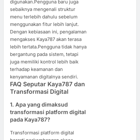
digunakan.Pengguna baru juga
sebaiknya mengenali struktur
menu terlebih dahulu sebelum
menggunakan fitur lebih lanjut.
Dengan kebiasaan ini, pengalaman
mengakses Kaya787 akan terasa
lebih tertata.Pengguna tidak hanya
bergantung pada sistem, tetapi
juga memiliki kontrol lebih baik
terhadap keamanan dan
kenyamanan digitalnya sendiri.
FAQ Seputar Kaya787 dan
Transformasi Digital
1. Apa yang dimaksud
transformasi platform digital
pada Kaya787?
Transformasi platform digital