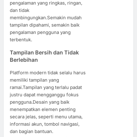
pengalaman yang ringkas, ringan,
dan tidak
membingungkan.Semakin mudah
tampilan dipahami, semakin baik
pengalaman pengguna yang
terbentuk.
Tampilan Bersih dan Tidak
Berlebihan
Platform modern tidak selalu harus
memiliki tampilan yang
ramai.Tampilan yang terlalu padat
justru dapat mengganggu fokus
pengguna.Desain yang baik
menempatkan elemen penting
secara jelas, seperti menu utama,
informasi akun, tombol navigasi,
dan bagian bantuan.