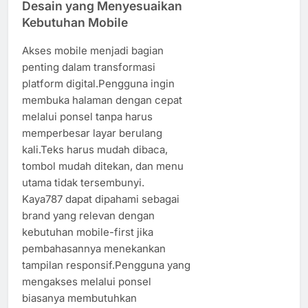
Desain yang Menyesuaikan
Kebutuhan Mobile
Akses mobile menjadi bagian
penting dalam transformasi
platform digital.Pengguna ingin
membuka halaman dengan cepat
melalui ponsel tanpa harus
memperbesar layar berulang
kali.Teks harus mudah dibaca,
tombol mudah ditekan, dan menu
utama tidak tersembunyi.
Kaya787 dapat dipahami sebagai
brand yang relevan dengan
kebutuhan mobile-first jika
pembahasannya menekankan
tampilan responsif.Pengguna yang
mengakses melalui ponsel
biasanya membutuhkan