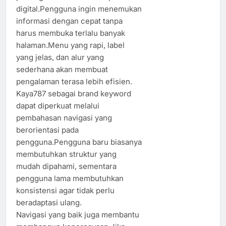
digital.Pengguna ingin menemukan
informasi dengan cepat tanpa
harus membuka terlalu banyak
halaman.Menu yang rapi, label
yang jelas, dan alur yang
sederhana akan membuat
pengalaman terasa lebih efisien.
Kaya787 sebagai brand keyword
dapat diperkuat melalui
pembahasan navigasi yang
berorientasi pada
pengguna.Pengguna baru biasanya
membutuhkan struktur yang
mudah dipahami, sementara
pengguna lama membutuhkan
konsistensi agar tidak perlu
beradaptasi ulang.
Navigasi yang baik juga membantu