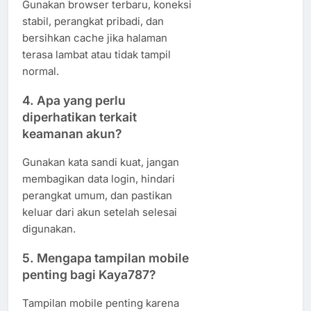
Gunakan browser terbaru, koneksi
stabil, perangkat pribadi, dan
bersihkan cache jika halaman
terasa lambat atau tidak tampil
normal.
4. Apa yang perlu
diperhatikan terkait
keamanan akun?
Gunakan kata sandi kuat, jangan
membagikan data login, hindari
perangkat umum, dan pastikan
keluar dari akun setelah selesai
digunakan.
5. Mengapa tampilan mobile
penting bagi Kaya787?
Tampilan mobile penting karena