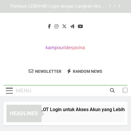
Skip
Panduan Login KAYA787 dengan Proses Masuk
to
yang Lebih Terarah
content
Panduan Mengakses KAYA787 Login melalui
Browser Tanpa Hambatan
Panduan EDWINSLOT Login untuk Akses Akun
yang Lebih Praktis dan Teratur
Panduan LEBAH4D Login dengan Langkah Akses
yang Lebih Teratur
Panduan Login KAYA787 dengan Proses Masuk
yang Lebih Terarah
Kampourides
Dapatkan Solusi Bisnis Terbaik Dari
Panduan Mengakses KAYA787 Login melalui
NEWSLETTER
RANDOM NEWS
Poina
Browser Tanpa Hambatan
Kampourides Poina.
MENU
anduan EDWINSLOT Login untuk Akses Akun yang Lebih Prakti
HEADLINES
 Weeks Ago