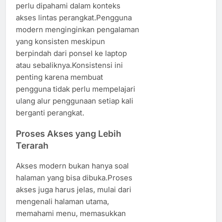
perlu dipahami dalam konteks
akses lintas perangkat.Pengguna
modern menginginkan pengalaman
yang konsisten meskipun
berpindah dari ponsel ke laptop
atau sebaliknya.Konsistensi ini
penting karena membuat
pengguna tidak perlu mempelajari
ulang alur penggunaan setiap kali
berganti perangkat.
Proses Akses yang Lebih
Terarah
Akses modern bukan hanya soal
halaman yang bisa dibuka.Proses
akses juga harus jelas, mulai dari
mengenali halaman utama,
memahami menu, memasukkan