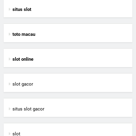
situs slot
toto macau
slot online
slot gacor
situs slot gacor
slot