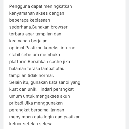
Pengguna dapat meningkatkan
kenyamanan akses dengan
beberapa kebiasaan
sederhana.Gunakan browser
terbaru agar tampilan dan
keamanan berjalan
optimal.Pastikan koneksi internet
stabil sebelum membuka
platform.Bersihkan cache jika
halaman terasa lambat atau
tampilan tidak normal.
Selain itu, gunakan kata sandi yang
kuat dan unik.Hindari perangkat
umum untuk mengakses akun
pribadi.Jika menggunakan
perangkat bersama, jangan
menyimpan data login dan pastikan
keluar setelah selesai