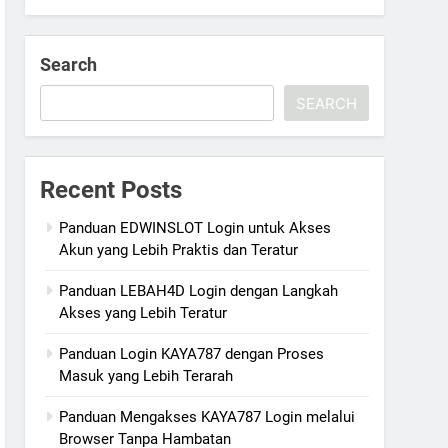
Search
SEARCH
Recent Posts
Panduan EDWINSLOT Login untuk Akses
Akun yang Lebih Praktis dan Teratur
Panduan LEBAH4D Login dengan Langkah
Akses yang Lebih Teratur
Panduan Login KAYA787 dengan Proses
Masuk yang Lebih Terarah
Panduan Mengakses KAYA787 Login melalui
Browser Tanpa Hambatan