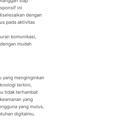
langgan siap
ponsif ini
diselesaikan dengan
s pada aktivitas
luran komunikasi,
t dengan mudah
u yang menginginkan
nologi terkini,
mu tidak terhambat
n keamanan yang
 pengguna yang mulus,
tuhan digitalmu.