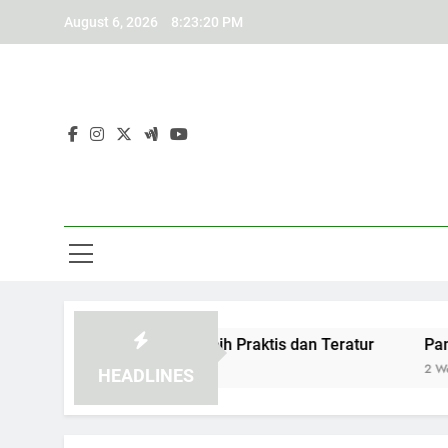
Skip
August 6, 2026
8:23:21 PM
to
content
Kam
Dapatkan S
s Akun yang Lebih Praktis dan Teratur
Panduan LEBAH
2 Weeks Ago
HEADLINES