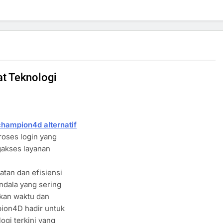
t Teknologi
champion4d alternatif
roses login yang
akses layanan
atan dan efisiensi
endala yang sering
kan waktu dan
pion4D hadir untuk
gi terkini yang