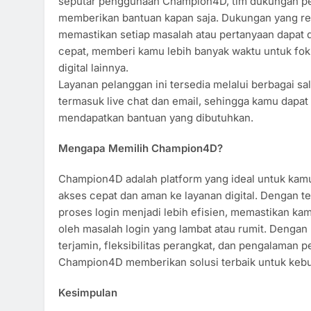
seputar penggunaan Champion4D, tim dukungan pe
memberikan bantuan kapan saja. Dukungan yang res
memastikan setiap masalah atau pertanyaan dapat 
cepat, memberi kamu lebih banyak waktu untuk foku
digital lainnya.
Layanan pelanggan ini tersedia melalui berbagai sa
termasuk live chat dan email, sehingga kamu dapa
mendapatkan bantuan yang dibutuhkan.
Mengapa Memilih Champion4D?
Champion4D adalah platform yang ideal untuk kam
akses cepat dan aman ke layanan digital. Dengan tek
proses login menjadi lebih efisien, memastikan ka
oleh masalah login yang lambat atau rumit. Denga
terjamin, fleksibilitas perangkat, dan pengalaman
Champion4D memberikan solusi terbaik untuk kebu
Kesimpulan