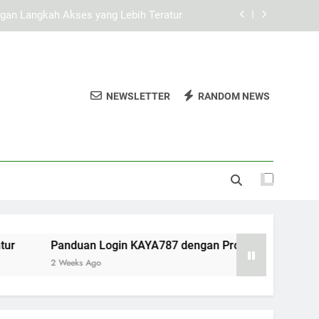
an Langkah Akses yang Lebih Teratur
gan Proses Masuk yang Lebih Terarah
gin melalui Browser Tanpa Hambatan
NEWSLETTER
RANDOM NEWS
 Akun yang Lebih Praktis dan Teratur
an Langkah Akses yang Lebih Teratur
gan Proses Masuk yang Lebih Terarah
gin melalui Browser Tanpa Hambatan
anduan Login KAYA787 dengan Proses Masuk yang Lebih Ter
Weeks Ago