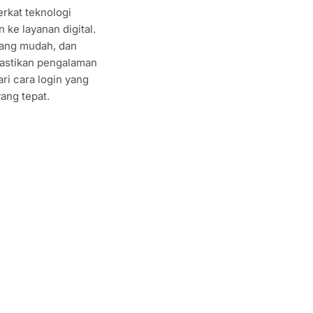
rkat teknologi
ke layanan digital.
yang mudah, dan
astikan pengalaman
ri cara login yang
ang tepat.