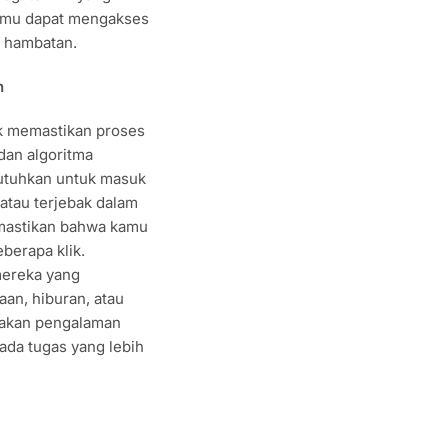
kamu dapat mengakses
a hambatan.
n
k memastikan proses
 dan algoritma
butuhkan untuk masuk
atau terjebak dalam
memastikan bahwa kamu
erapa klik.
mereka yang
an, hiburan, atau
nakan pengalaman
da tugas yang lebih