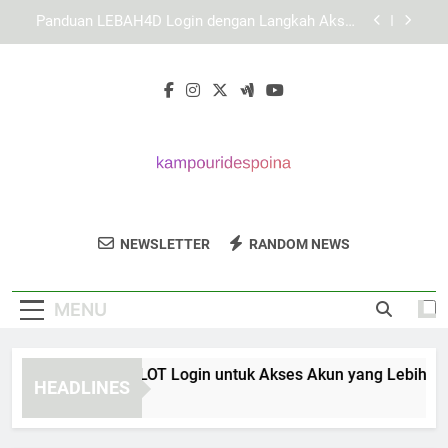
Skip
Panduan Login KAYA787 dengan Proses Masuk
to
yang Lebih Terarah
content
Panduan Mengakses KAYA787 Login melalui
Browser Tanpa Hambatan
Panduan EDWINSLOT Login untuk Akses Akun
yang Lebih Praktis dan Teratur
Panduan LEBAH4D Login dengan Langkah Akses
yang Lebih Teratur
Panduan Login KAYA787 dengan Proses Masuk
yang Lebih Terarah
Kampourides
Dapatkan Solusi Bisnis Terbaik Dari
Panduan Mengakses KAYA787 Login melalui
NEWSLETTER
RANDOM NEWS
Poina
Browser Tanpa Hambatan
Kampourides Poina.
MENU
nduan EDWINSLOT Login untuk Akses Akun yang Lebih Praktis
HEADLINES
Weeks Ago