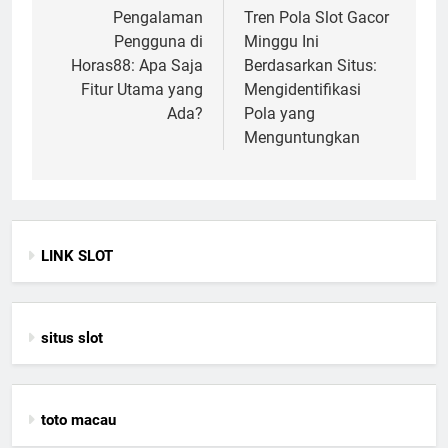
navigation
Pengalaman
Tren Pola Slot Gacor
Pengguna di
Minggu Ini
Horas88: Apa Saja
Berdasarkan Situs:
Fitur Utama yang
Mengidentifikasi
Ada?
Pola yang
Menguntungkan
LINK SLOT
situs slot
toto macau