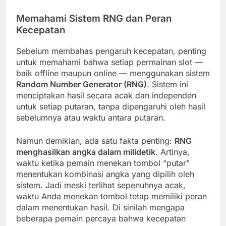
Memahami Sistem RNG dan Peran
Kecepatan
Sebelum membahas pengaruh kecepatan, penting
untuk memahami bahwa setiap permainan slot —
baik offline maupun online — menggunakan sistem
Random Number Generator (RNG)
. Sistem ini
menciptakan hasil secara acak dan independen
untuk setiap putaran, tanpa dipengaruhi oleh hasil
sebelumnya atau waktu antara putaran.
Namun demikian, ada satu fakta penting:
RNG
menghasilkan angka dalam milidetik
. Artinya,
waktu ketika pemain menekan tombol “putar”
menentukan kombinasi angka yang dipilih oleh
sistem. Jadi meski terlihat sepenuhnya acak,
waktu Anda menekan tombol tetap memiliki peran
dalam menentukan hasil. Di sinilah mengapa
beberapa pemain percaya bahwa kecepatan