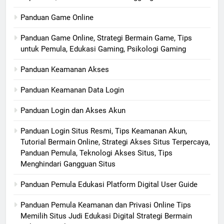
Panduan Game Online
Panduan Game Online, Strategi Bermain Game, Tips
untuk Pemula, Edukasi Gaming, Psikologi Gaming
Panduan Keamanan Akses
Panduan Keamanan Data Login
Panduan Login dan Akses Akun
Panduan Login Situs Resmi, Tips Keamanan Akun,
Tutorial Bermain Online, Strategi Akses Situs Terpercaya,
Panduan Pemula, Teknologi Akses Situs, Tips
Menghindari Gangguan Situs
Panduan Pemula Edukasi Platform Digital User Guide
Panduan Pemula Keamanan dan Privasi Online Tips
Memilih Situs Judi Edukasi Digital Strategi Bermain