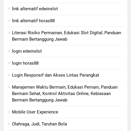
link alternatif edwinslot
link alternatif horas88
Literasi Risiko Permainan, Edukasi Slot Digital, Panduan
Bermain Bertanggung Jawab
login edwinslot
login horas88
Login Responsif dan Akses Lintas Perangkat
Manajemen Waktu Bermain, Edukasi Pemain, Panduan
Bermain Sehat, Kontrol Aktivitas Online, Kebiasaan
Bermain Bertanggung Jawab
Mobile User Experience
Olahraga, Judi, Taruhan Bola