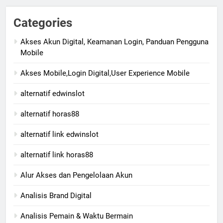
Categories
Akses Akun Digital, Keamanan Login, Panduan Pengguna
Mobile
Akses Mobile,Login Digital,User Experience Mobile
alternatif edwinslot
alternatif horas88
alternatif link edwinslot
alternatif link horas88
Alur Akses dan Pengelolaan Akun
Analisis Brand Digital
Analisis Pemain & Waktu Bermain