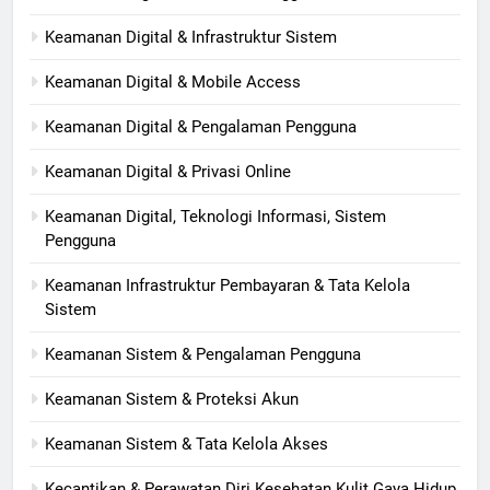
Keamanan Digital & Infrastruktur Sistem
Keamanan Digital & Mobile Access
Keamanan Digital & Pengalaman Pengguna
Keamanan Digital & Privasi Online
Keamanan Digital, Teknologi Informasi, Sistem
Pengguna
Keamanan Infrastruktur Pembayaran & Tata Kelola
Sistem
Keamanan Sistem & Pengalaman Pengguna
Keamanan Sistem & Proteksi Akun
Keamanan Sistem & Tata Kelola Akses
Kecantikan & Perawatan Diri Kesehatan Kulit Gaya Hidup