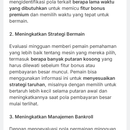
mengidentifikasi pola terkait
berapa lama waktu
yang dibutuhkan
untuk memicu
fitur bonus
premium
dan memilih waktu yang tepat untuk
bermain.
2.
Meningkatkan Strategi Bermain
Evaluasi mingguan memberi pemain pemahaman
yang lebih baik tentang mesin yang mereka pilih,
termasuk
berapa banyak putaran kosong
yang
harus dilewati sebelum fitur bonus atau
pembayaran besar muncul. Pemain bisa
menggunakan informasi ini untuk
menyesuaikan
strategi taruhan
, misalnya dengan memilih untuk
bertaruh lebih kecil selama putaran awal dan
meningkatkannya saat pola pembayaran besar
mulai terlihat.
3.
Meningkatkan Manajemen Bankroll
Dengan mengevaluasi pola permainan mingguan,