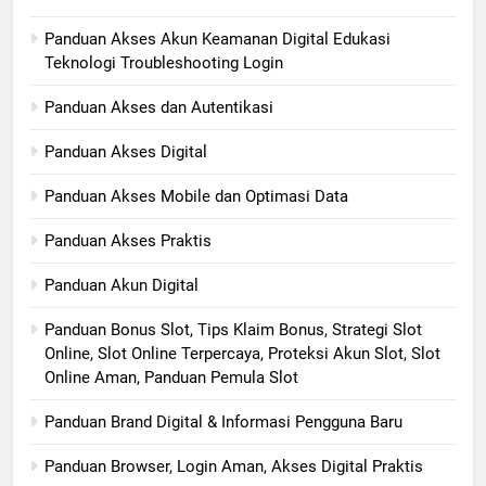
Panduan Akses Akun Keamanan Digital Edukasi
Teknologi Troubleshooting Login
Panduan Akses dan Autentikasi
Panduan Akses Digital
Panduan Akses Mobile dan Optimasi Data
Panduan Akses Praktis
Panduan Akun Digital
Panduan Bonus Slot, Tips Klaim Bonus, Strategi Slot
Online, Slot Online Terpercaya, Proteksi Akun Slot, Slot
Online Aman, Panduan Pemula Slot
Panduan Brand Digital & Informasi Pengguna Baru
Panduan Browser, Login Aman, Akses Digital Praktis