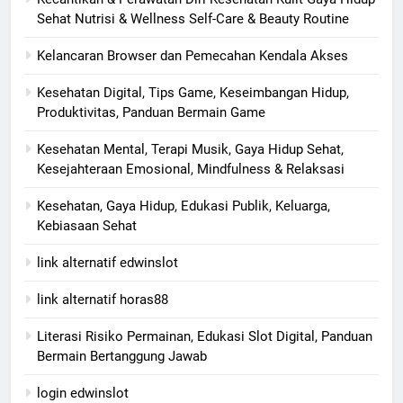
Sehat Nutrisi & Wellness Self-Care & Beauty Routine
Kelancaran Browser dan Pemecahan Kendala Akses
Kesehatan Digital, Tips Game, Keseimbangan Hidup,
Produktivitas, Panduan Bermain Game
Kesehatan Mental, Terapi Musik, Gaya Hidup Sehat,
Kesejahteraan Emosional, Mindfulness & Relaksasi
Kesehatan, Gaya Hidup, Edukasi Publik, Keluarga,
Kebiasaan Sehat
link alternatif edwinslot
link alternatif horas88
Literasi Risiko Permainan, Edukasi Slot Digital, Panduan
Bermain Bertanggung Jawab
login edwinslot