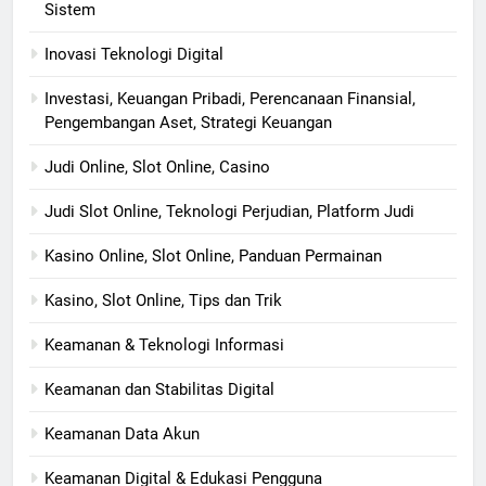
Sistem
Inovasi Teknologi Digital
Investasi, Keuangan Pribadi, Perencanaan Finansial,
Pengembangan Aset, Strategi Keuangan
Judi Online, Slot Online, Casino
Judi Slot Online, Teknologi Perjudian, Platform Judi
Kasino Online, Slot Online, Panduan Permainan
Kasino, Slot Online, Tips dan Trik
Keamanan & Teknologi Informasi
Keamanan dan Stabilitas Digital
Keamanan Data Akun
Keamanan Digital & Edukasi Pengguna