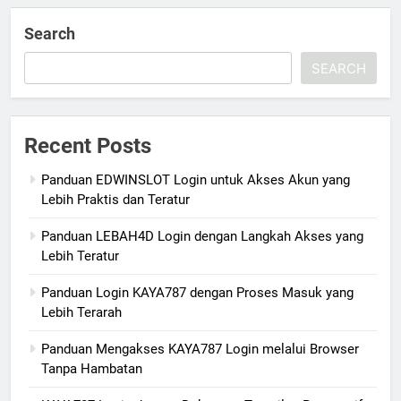
Search
SEARCH
Recent Posts
Panduan EDWINSLOT Login untuk Akses Akun yang
Lebih Praktis dan Teratur
Panduan LEBAH4D Login dengan Langkah Akses yang
Lebih Teratur
Panduan Login KAYA787 dengan Proses Masuk yang
Lebih Terarah
Panduan Mengakses KAYA787 Login melalui Browser
Tanpa Hambatan