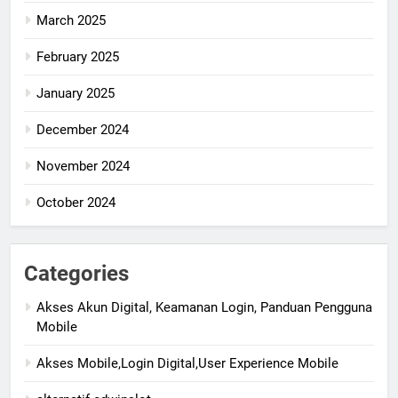
March 2025
February 2025
January 2025
December 2024
November 2024
October 2024
Categories
Akses Akun Digital, Keamanan Login, Panduan Pengguna
Mobile
Akses Mobile,Login Digital,User Experience Mobile