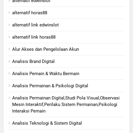
alternatif edwinslot
alternatif horas88
alternatif link edwinslot
alternatif link horas88
Alur Akses dan Pengelolaan Akun
Analisis Brand Digital
Analisis Pemain & Waktu Bermain
Analisis Permainan & Psikologi Digital
Analisis Permainan Digital,Studi Pola Visual,Observasi
Mesin Interaktif,Perilaku Sistem Permainan,Psikologi
Interaksi Pemain
Analisis Teknologi & Sistem Digital