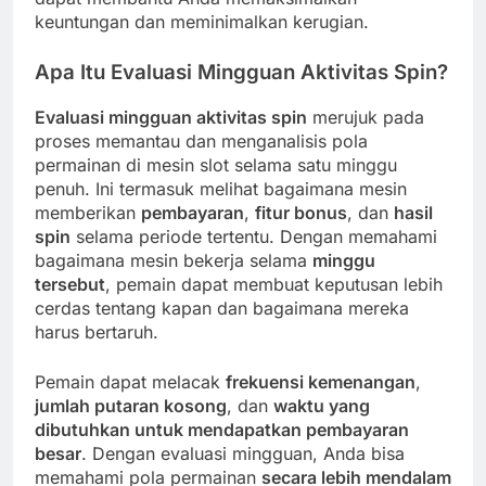
keuntungan dan meminimalkan kerugian.
Apa Itu Evaluasi Mingguan Aktivitas Spin?
Evaluasi mingguan aktivitas spin
merujuk pada
proses memantau dan menganalisis pola
permainan di mesin slot selama satu minggu
penuh. Ini termasuk melihat bagaimana mesin
memberikan
pembayaran
,
fitur bonus
, dan
hasil
spin
selama periode tertentu. Dengan memahami
bagaimana mesin bekerja selama
minggu
tersebut
, pemain dapat membuat keputusan lebih
cerdas tentang kapan dan bagaimana mereka
harus bertaruh.
Pemain dapat melacak
frekuensi kemenangan
,
jumlah putaran kosong
, dan
waktu yang
dibutuhkan untuk mendapatkan pembayaran
besar
. Dengan evaluasi mingguan, Anda bisa
memahami pola permainan
secara lebih mendalam