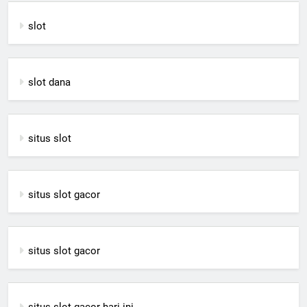
slot
slot dana
situs slot
situs slot gacor
situs slot gacor