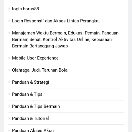
login horas88
Login Responsif dan Akses Lintas Perangkat
Manajemen Waktu Bermain, Edukasi Pemain, Panduan
Bermain Sehat, Kontrol Aktivitas Online, Kebiasaan
Bermain Bertanggung Jawab
Mobile User Experience
Olahraga, Judi, Taruhan Bola
Panduan & Strategi
Panduan & Tips
Panduan & Tips Bermain
Panduan & Tutorial
Panduan Akses Akun