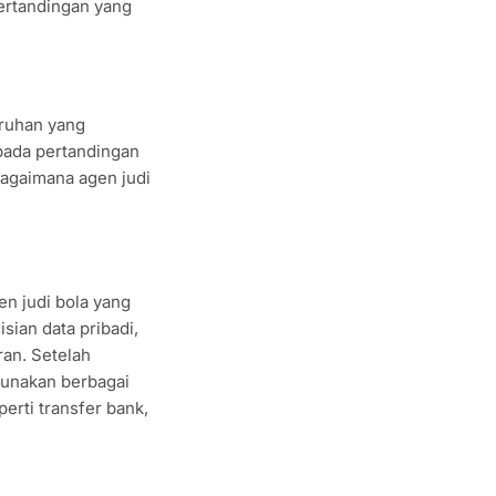
ertandingan yang
aruhan yang
pada pertandingan
bagaimana agen judi
en judi bola yang
sian data pribadi,
ran. Setelah
gunakan berbagai
erti transfer bank,