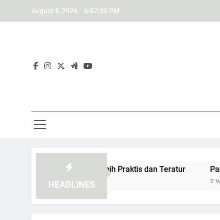
Skip
August 8, 2026
6:07:31 PM
to
content
Kam
Dapatkan S
s Akun yang Lebih Praktis dan Teratur
Panduan LEBAH
2 Weeks Ago
HEADLINES