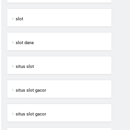
slot
slot dana
situs slot
situs slot gacor
situs slot gacor