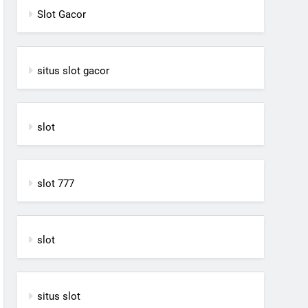
Slot Gacor
situs slot gacor
slot
slot 777
slot
situs slot