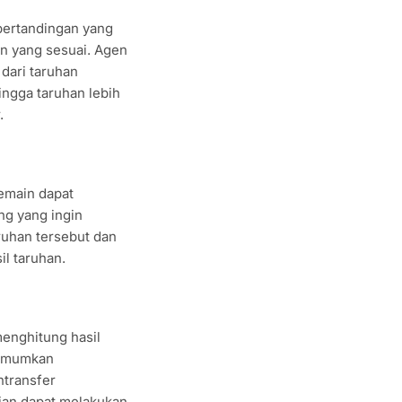
pertandingan yang
an yang sesuai. Agen
 dari taruhan
ingga taruhan lebih
.
pemain dapat
g yang ingin
uhan tersebut dan
l taruhan.
menghitung hasil
gumumkan
transfer
an dapat melakukan