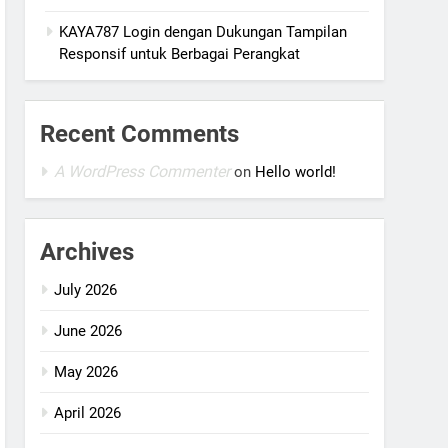
KAYA787 Login dengan Dukungan Tampilan
Responsif untuk Berbagai Perangkat
Recent Comments
A WordPress Commenter
on
Hello world!
Archives
July 2026
June 2026
May 2026
April 2026