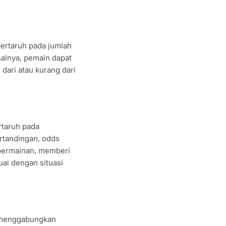
ertaruh pada jumlah
salnya, pemain dapat
 dari atau kurang dari
taruh pada
rtandingan, odds
permainan, memberi
ai dengan situasi
 menggabungkan