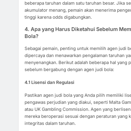
beberapa taruhan dalam satu taruhan besar. Jika 
akumulator menang, pemain akan menerima pengem
tinggi karena odds digabungkan.
4.
Apa yang Harus Diketahui Sebelum Memi
Bola?
Sebagai pemain, penting untuk memilih agen judi b
dipercaya dan menawarkan pengalaman taruhan y
menyenangkan. Berikut adalah beberapa hal yang p
sebelum bergabung dengan agen judi bola:
4.1
Lisensi dan Regulasi
Pastikan agen judi bola yang Anda pilih memiliki lis
pengawas perjudian yang diakui, seperti Malta Gam
atau UK Gambling Commission. Agen yang berlise
mereka beroperasi sesuai dengan peraturan yang k
integritas dalam taruhan.