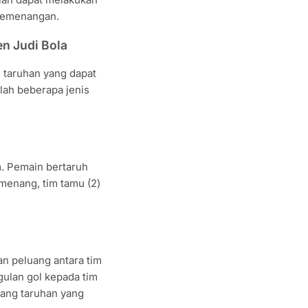
 kemenangan.
n Judi Bola
 taruhan yang dapat
lah beberapa jenis
m. Pemain bertaruh
 menang, tim tamu (2)
n peluang antara tim
ulan gol kepada tim
uang taruhan yang