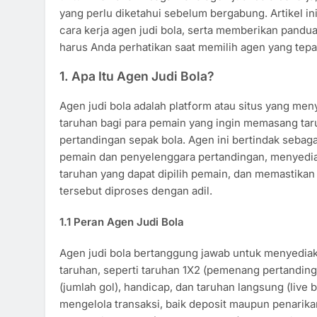
yang perlu diketahui sebelum bergabung. Artikel in
cara kerja agen judi bola, serta memberikan pandu
harus Anda perhatikan saat memilih agen yang tepa
1.
Apa Itu Agen Judi Bola?
Agen judi bola adalah platform atau situs yang me
taruhan bagi para pemain yang ingin memasang ta
pertandingan sepak bola. Agen ini bertindak sebaga
pemain dan penyelenggara pertandingan, menyedia
taruhan yang dapat dipilih pemain, dan memastika
tersebut diproses dengan adil.
1.1
Peran Agen Judi Bola
Agen judi bola bertanggung jawab untuk menyediak
taruhan, seperti taruhan 1X2 (pemenang pertanding
(jumlah gol), handicap, dan taruhan langsung (live 
mengelola transaksi, baik deposit maupun penarika