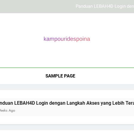
Panduan LEBAH4D Login deng
Panduan Login KAYA787 den
Panduan Mengakses KAYA787 Lo
Panduan EDWINSLOT Login untuk Akses
pourides Poina
Panduan LEBAH4D Login deng
olusi Bisnis Terbaik Dari Kampourides Poina.
Panduan Login KAYA787 den
SAMPLE PAGE
Panduan Mengakses KAYA787 Lo
4D Login dengan Langkah Akses yang Lebih Teratur
Pa
2 