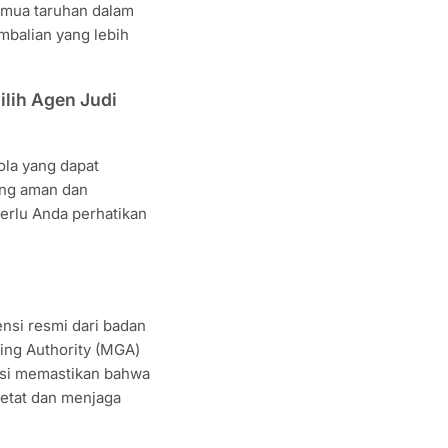
semua taruhan dalam
balian yang lebih
lih Agen Judi
ola yang dapat
ang aman dan
erlu Anda perhatikan
ensi resmi dari badan
ing Authority (MGA)
nsi memastikan bahwa
etat dan menjaga