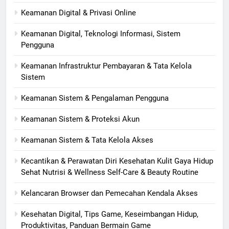
Keamanan Digital & Privasi Online
Keamanan Digital, Teknologi Informasi, Sistem
Pengguna
Keamanan Infrastruktur Pembayaran & Tata Kelola
Sistem
Keamanan Sistem & Pengalaman Pengguna
Keamanan Sistem & Proteksi Akun
Keamanan Sistem & Tata Kelola Akses
Kecantikan & Perawatan Diri Kesehatan Kulit Gaya Hidup
Sehat Nutrisi & Wellness Self-Care & Beauty Routine
Kelancaran Browser dan Pemecahan Kendala Akses
Kesehatan Digital, Tips Game, Keseimbangan Hidup,
Produktivitas, Panduan Bermain Game