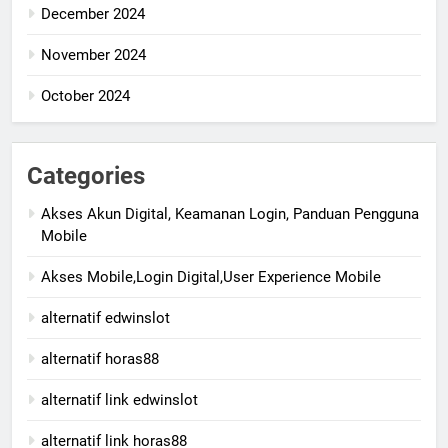
December 2024
November 2024
October 2024
Categories
Akses Akun Digital, Keamanan Login, Panduan Pengguna
Mobile
Akses Mobile,Login Digital,User Experience Mobile
alternatif edwinslot
alternatif horas88
alternatif link edwinslot
alternatif link horas88