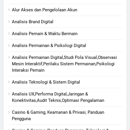
Alur Akses dan Pengelolaan Akun
Analisis Brand Digital
Analisis Pemain & Waktu Bermain
Analisis Permainan & Psikologi Digital
Analisis Permainan Digital,Studi Pola Visual,Observasi
Mesin Interaktif,Perilaku Sistem Permainan,Psikologi
Interaksi Pemain
Analisis Teknologi & Sistem Digital
Analisis UX,Performa Digital,Jaringan &
Konektivitas,Audit Teknis,Optimasi Pengalaman
Casino & Gaming, Keamanan & Privasi, Panduan
Pengguna