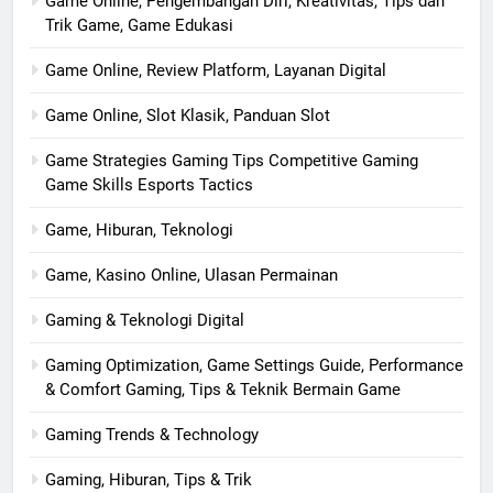
Game Online, Pengembangan Diri, Kreativitas, Tips dan
Trik Game, Game Edukasi
Game Online, Review Platform, Layanan Digital
Game Online, Slot Klasik, Panduan Slot
Game Strategies Gaming Tips Competitive Gaming
Game Skills Esports Tactics
Game, Hiburan, Teknologi
Game, Kasino Online, Ulasan Permainan
Gaming & Teknologi Digital
Gaming Optimization, Game Settings Guide, Performance
& Comfort Gaming, Tips & Teknik Bermain Game
Gaming Trends & Technology
Gaming, Hiburan, Tips & Trik