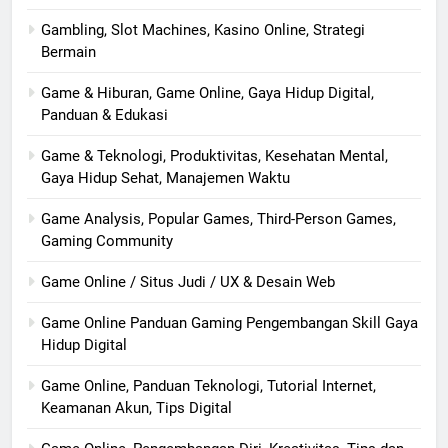
Gambling, Slot Machines, Kasino Online, Strategi
Bermain
Game & Hiburan, Game Online, Gaya Hidup Digital,
Panduan & Edukasi
Game & Teknologi, Produktivitas, Kesehatan Mental,
Gaya Hidup Sehat, Manajemen Waktu
Game Analysis, Popular Games, Third-Person Games,
Gaming Community
Game Online / Situs Judi / UX & Desain Web
Game Online Panduan Gaming Pengembangan Skill Gaya
Hidup Digital
Game Online, Panduan Teknologi, Tutorial Internet,
Keamanan Akun, Tips Digital