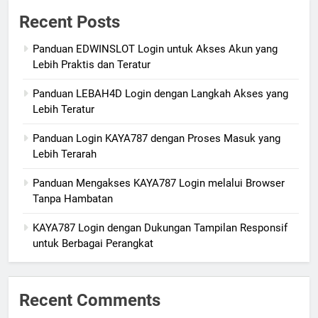
Recent Posts
Panduan EDWINSLOT Login untuk Akses Akun yang
Lebih Praktis dan Teratur
Panduan LEBAH4D Login dengan Langkah Akses yang
Lebih Teratur
Panduan Login KAYA787 dengan Proses Masuk yang
Lebih Terarah
Panduan Mengakses KAYA787 Login melalui Browser
Tanpa Hambatan
KAYA787 Login dengan Dukungan Tampilan Responsif
untuk Berbagai Perangkat
Recent Comments