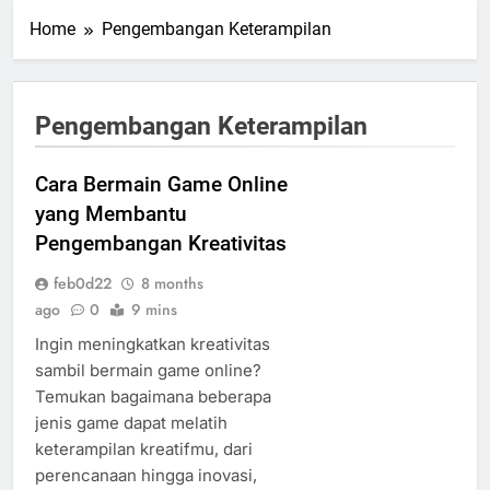
Home
Pengembangan Keterampilan
Pengembangan Keterampilan
Cara Bermain Game Online
yang Membantu
Pengembangan Kreativitas
feb0d22
8 months
ago
0
9 mins
Ingin meningkatkan kreativitas
sambil bermain game online?
Temukan bagaimana beberapa
jenis game dapat melatih
keterampilan kreatifmu, dari
perencanaan hingga inovasi,