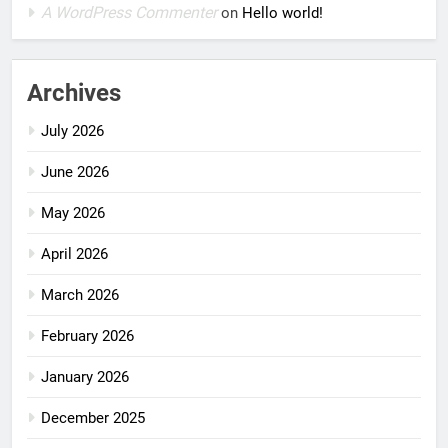
A WordPress Commenter
on
Hello world!
Archives
July 2026
June 2026
May 2026
April 2026
March 2026
February 2026
January 2026
December 2025