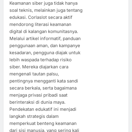
Keamanan siber juga tidak hanya
soal teknis, melainkan juga tentang
edukasi. Corlaslot secara aktif
mendorong literasi keamanan
digital di kalangan komunitasnya.
Melalui artikel informatif, panduan
penggunaan aman, dan kampanye
kesadaran, pengguna diajak untuk
lebih waspada terhadap risiko
siber. Mereka diajarkan cara
mengenali tautan palsu,
pentingnya mengganti kata sandi
secara berkala, serta bagaimana
menjaga privasi pribadi saat
berinteraksi di dunia maya.
Pendekatan edukatif ini menjadi
langkah strategis dalam
memperkuat benteng keamanan
dari sisi manusia, yang sering kali