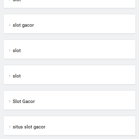
slot gacor
slot
slot
Slot Gacor
situs slot gacor