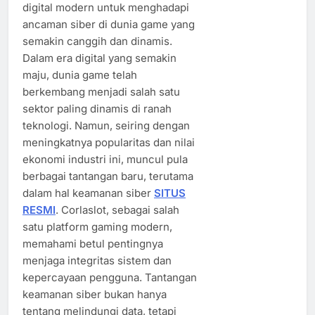
digital modern untuk menghadapi
ancaman siber di dunia game yang
semakin canggih dan dinamis.
Dalam era digital yang semakin
maju, dunia game telah
berkembang menjadi salah satu
sektor paling dinamis di ranah
teknologi. Namun, seiring dengan
meningkatnya popularitas dan nilai
ekonomi industri ini, muncul pula
berbagai tantangan baru, terutama
dalam hal keamanan siber
SITUS
RESMI
. Corlaslot, sebagai salah
satu platform gaming modern,
memahami betul pentingnya
menjaga integritas sistem dan
kepercayaan pengguna. Tantangan
keamanan siber bukan hanya
tentang melindungi data, tetapi