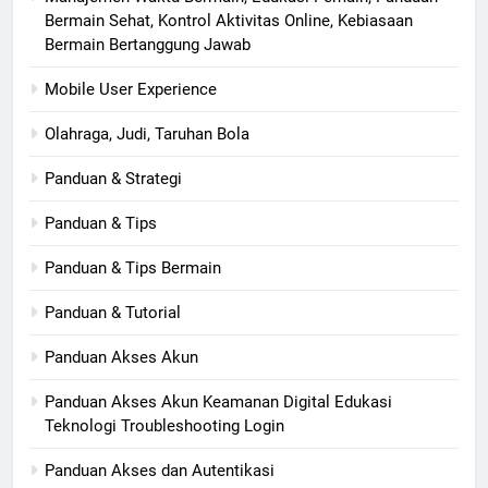
Bermain Sehat, Kontrol Aktivitas Online, Kebiasaan
Bermain Bertanggung Jawab
Mobile User Experience
Olahraga, Judi, Taruhan Bola
Panduan & Strategi
Panduan & Tips
Panduan & Tips Bermain
Panduan & Tutorial
Panduan Akses Akun
Panduan Akses Akun Keamanan Digital Edukasi
Teknologi Troubleshooting Login
Panduan Akses dan Autentikasi