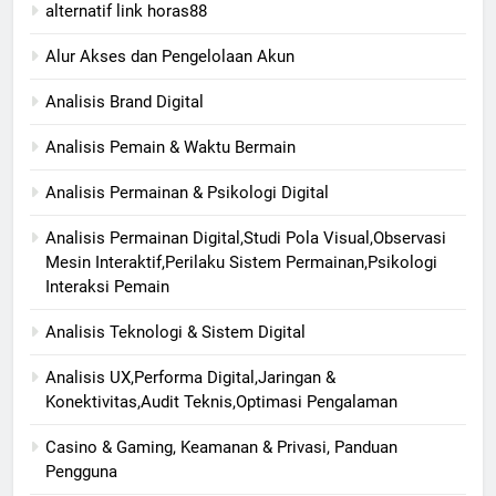
alternatif link horas88
Alur Akses dan Pengelolaan Akun
Analisis Brand Digital
Analisis Pemain & Waktu Bermain
Analisis Permainan & Psikologi Digital
Analisis Permainan Digital,Studi Pola Visual,Observasi
Mesin Interaktif,Perilaku Sistem Permainan,Psikologi
Interaksi Pemain
Analisis Teknologi & Sistem Digital
Analisis UX,Performa Digital,Jaringan &
Konektivitas,Audit Teknis,Optimasi Pengalaman
Casino & Gaming, Keamanan & Privasi, Panduan
Pengguna