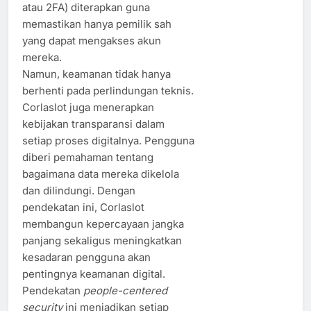
atau 2FA) diterapkan guna
memastikan hanya pemilik sah
yang dapat mengakses akun
mereka.
Namun, keamanan tidak hanya
berhenti pada perlindungan teknis.
Corlaslot juga menerapkan
kebijakan transparansi dalam
setiap proses digitalnya. Pengguna
diberi pemahaman tentang
bagaimana data mereka dikelola
dan dilindungi. Dengan
pendekatan ini, Corlaslot
membangun kepercayaan jangka
panjang sekaligus meningkatkan
kesadaran pengguna akan
pentingnya keamanan digital.
Pendekatan
people-centered
security
ini menjadikan setiap