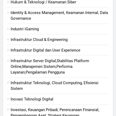
Hukum & Teknologi / Keamanan Siber
Identity & Access Management, Keamanan Internal, Data
Governance
Industri iGaming
Infrastruktur Cloud & Engineering
Infrastruktur Digital dan User Experience
Infrastruktur Server Digital,Stabilitas Platform
Online,Manajemen Sistem,Performa
Layanan,Pengalaman Pengguna
Infrastruktur Teknologi, Cloud Computing, Efisiensi
Sistem
Inovasi Teknologi Digital
Investasi, Keuangan Pribadi, Perencanaan Finansial,
Pengembangan Aset, Strategi Keuangan