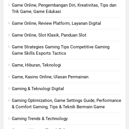
Game Online, Pengembangan Diri, Kreativitas, Tips dan
Trik Game, Game Edukasi
Game Online, Review Platform, Layanan Digital
Game Online, Slot Klasik, Panduan Slot
Game Strategies Gaming Tips Competitive Gaming
Game Skills Esports Tactics
Game, Hiburan, Teknologi
Game, Kasino Online, Ulasan Permainan
Gaming & Teknologi Digital
Gaming Optimization, Game Settings Guide, Performance
& Comfort Gaming, Tips & Teknik Bermain Game
Gaming Trends & Technology