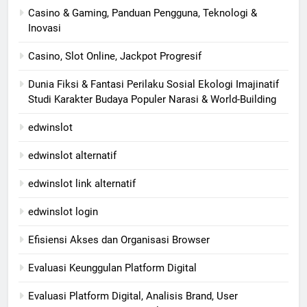
Casino & Gaming, Panduan Pengguna, Teknologi &
Inovasi
Casino, Slot Online, Jackpot Progresif
Dunia Fiksi & Fantasi Perilaku Sosial Ekologi Imajinatif
Studi Karakter Budaya Populer Narasi & World-Building
edwinslot
edwinslot alternatif
edwinslot link alternatif
edwinslot login
Efisiensi Akses dan Organisasi Browser
Evaluasi Keunggulan Platform Digital
Evaluasi Platform Digital, Analisis Brand, User