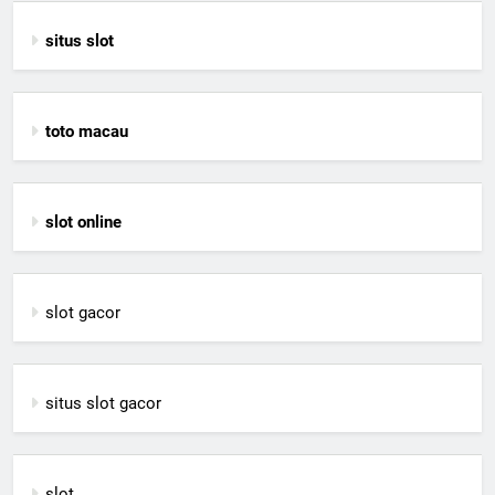
situs slot
toto macau
slot online
slot gacor
situs slot gacor
slot