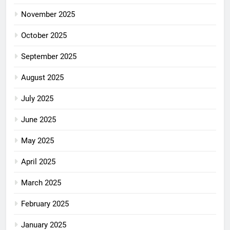
November 2025
October 2025
September 2025
August 2025
July 2025
June 2025
May 2025
April 2025
March 2025
February 2025
January 2025