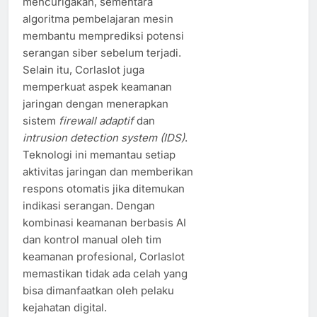
mencurigakan, sementara
algoritma pembelajaran mesin
membantu memprediksi potensi
serangan siber sebelum terjadi.
Selain itu, Corlaslot juga
memperkuat aspek keamanan
jaringan dengan menerapkan
sistem
firewall adaptif
dan
intrusion detection system (IDS)
.
Teknologi ini memantau setiap
aktivitas jaringan dan memberikan
respons otomatis jika ditemukan
indikasi serangan. Dengan
kombinasi keamanan berbasis AI
dan kontrol manual oleh tim
keamanan profesional, Corlaslot
memastikan tidak ada celah yang
bisa dimanfaatkan oleh pelaku
kejahatan digital.