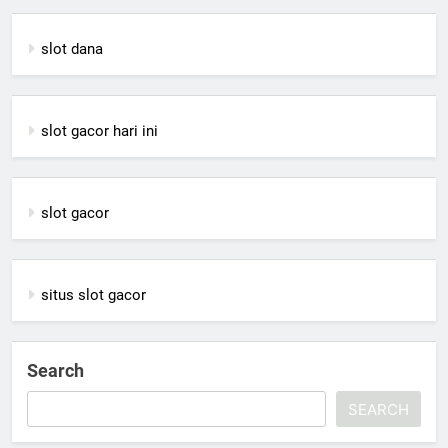
slot dana
slot gacor hari ini
slot gacor
situs slot gacor
Search
SEARCH