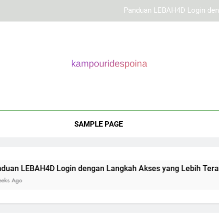
Panduan LEBAH4D Login deng
Panduan Login KAYA787 den
Panduan Mengakses KAYA787 Lo
Panduan EDWINSLOT Login untuk Akses
pourides Poina
Panduan LEBAH4D Login deng
olusi Bisnis Terbaik Dari Kampourides Poina.
Panduan Login KAYA787 den
SAMPLE PAGE
Panduan Mengakses KAYA787 Lo
4D Login dengan Langkah Akses yang Lebih Teratur
Pa
2 