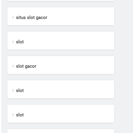
situs slot gacor
slot
slot gacor
slot
slot