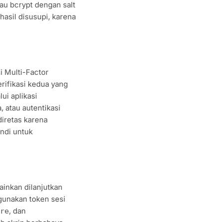
au bcrypt dengan salt
hasil disusupi, karena
 Multi-Factor
rifikasi kedua yang
ui aplikasi
, atau autentikasi
diretas karena
ndi untuk
lainkan dilanjutkan
unakan token sesi
, dan
re