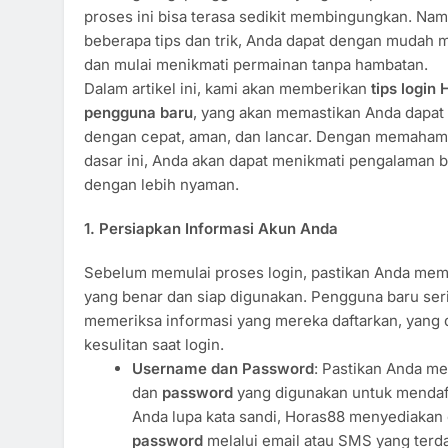
proses ini bisa terasa sedikit membingungkan. Na
beberapa tips dan trik, Anda dapat dengan mudah
dan mulai menikmati permainan tanpa hambatan.
Dalam artikel ini, kami akan memberikan
tips login
pengguna baru
, yang akan memastikan Anda dapat
dengan cepat, aman, dan lancar. Dengan memaham
dasar ini, Anda akan dapat menikmati pengalaman b
dengan lebih nyaman.
1.
Persiapkan Informasi Akun Anda
Sebelum memulai proses login, pastikan Anda memi
yang benar dan siap digunakan. Pengguna baru serin
memeriksa informasi yang mereka daftarkan, yang
kesulitan saat login.
Username dan Password
: Pastikan Anda m
dan
password
yang digunakan untuk mendaft
Anda lupa kata sandi, Horas88 menyediakan
password
melalui email atau SMS yang terda