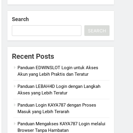
Search
SEARCH
Recent Posts
Panduan EDWINSLOT Login untuk Akses
Akun yang Lebih Praktis dan Teratur
Panduan LEBAH4D Login dengan Langkah
Akses yang Lebih Teratur
Panduan Login KAYA787 dengan Proses
Masuk yang Lebih Terarah
Panduan Mengakses KAYA787 Login melalui
Browser Tanpa Hambatan