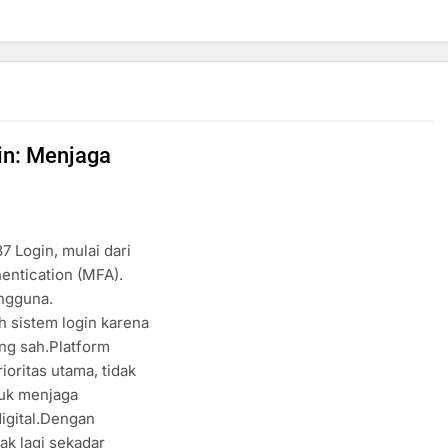
in: Menjaga
7 Login, mulai dari
entication (MFA).
ngguna.
h sistem login karena
ng sah.Platform
oritas utama, tidak
tuk menjaga
igital.Dengan
ak lagi sekadar