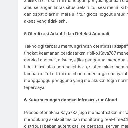
.Token ini mencegah penyalahgunaan ole
SameSite
atau serangan lintas situs.Selain itu, sesi memiliki
dan dapat diakhiri melalui fitur global logout untuk
akses yang tidak sah.
5.Otentikasi Adaptif dan Deteksi Anomali
Teknologi terbaru memungkinkan otentikasi adapti
tingkat keamanan berdasarkan risiko.Kaya787 men
deteksi anomali, misalnya jika pengguna mencoba lo
tidak biasa atau perangkat baru, sistem akan memint
tambahan.Teknik ini membantu mencegah penyala
mengganggu pengguna yang melakukan login norma
tepercaya.
6.Keterhubungan dengan Infrastruktur Cloud
Proses otentikasi Kaya787 juga memanfaatkan infra
mendukung skalabilitas dan monitoring real-time
distribusi beban autentikasi ke berbagai server, me