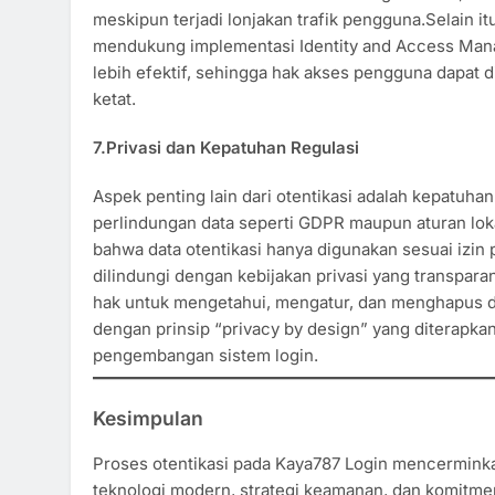
meskipun terjadi lonjakan trafik pengguna.Selain itu
mendukung implementasi Identity and Access Man
lebih efektif, sehingga hak akses pengguna dapat d
ketat.
7.Privasi dan Kepatuhan Regulasi
Aspek penting lain dari otentikasi adalah kepatuhan
perlindungan data seperti GDPR maupun aturan lo
bahwa data otentikasi hanya digunakan sesuai izin
dilindungi dengan kebijakan privasi yang transpar
hak untuk mengetahui, mengatur, dan menghapus d
dengan prinsip “privacy by design” yang diterapkan
pengembangan sistem login.
Kesimpulan
Proses otentikasi pada Kaya787 Login mencermink
teknologi modern, strategi keamanan, dan komitmen