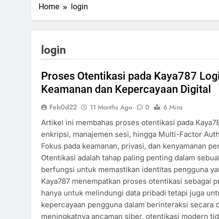
Home
login
login
Proses Otentikasi pada Kaya787 Log
Keamanan dan Kepercayaan Digital
Feb0d22
11 Months Ago
0
6 Mins
Artikel ini membahas proses otentikasi pada Kaya78
enkripsi, manajemen sesi, hingga Multi-Factor Auth
Fokus pada keamanan, privasi, dan kenyamanan pe
Otentikasi adalah tahap paling penting dalam sebua
berfungsi untuk memastikan identitas pengguna ya
Kaya787 menempatkan proses otentikasi sebagai pri
hanya untuk melindungi data pribadi tetapi juga un
kepercayaan pengguna dalam berinteraksi secara d
meningkatnya ancaman siber, otentikasi modern tid