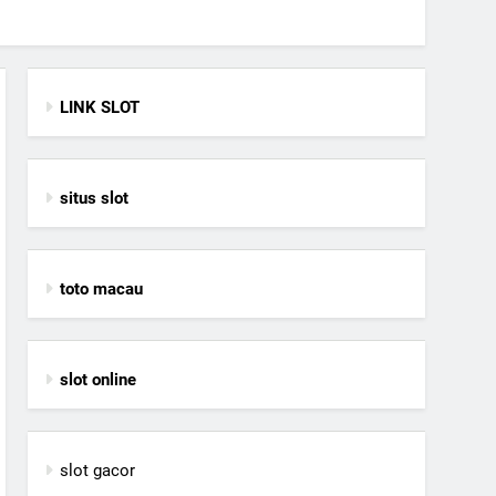
LINK SLOT
situs slot
toto macau
slot online
slot gacor