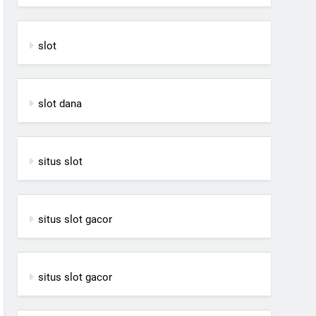
slot
slot dana
situs slot
situs slot gacor
situs slot gacor