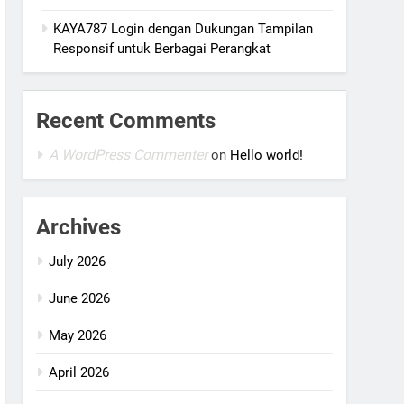
KAYA787 Login dengan Dukungan Tampilan
Responsif untuk Berbagai Perangkat
Recent Comments
A WordPress Commenter
on
Hello world!
Archives
July 2026
June 2026
May 2026
April 2026