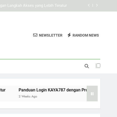
an Langkah Akses yang Lebih Teratur
gan Proses Masuk yang Lebih Terarah
gin melalui Browser Tanpa Hambatan
NEWSLETTER
RANDOM NEWS
 Akun yang Lebih Praktis dan Teratur
an Langkah Akses yang Lebih Teratur
gan Proses Masuk yang Lebih Terarah
gin melalui Browser Tanpa Hambatan
nduan Login KAYA787 dengan Proses Masuk yang Lebih Tera
Weeks Ago