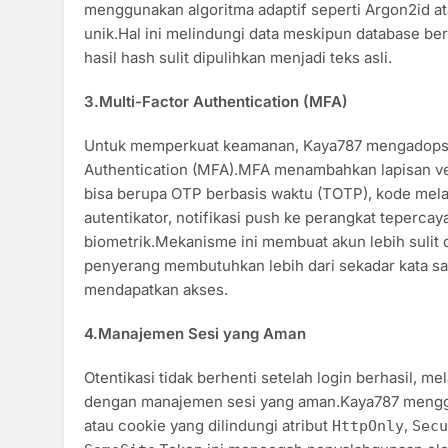
menggunakan algoritma adaptif seperti Argon2id at
unik.Hal ini melindungi data meskipun database ber
hasil hash sulit dipulihkan menjadi teks asli.
3.Multi-Factor Authentication (MFA)
Untuk memperkuat keamanan, Kaya787 mengadopsi
Authentication (MFA).MFA menambahkan lapisan ve
bisa berupa OTP berbasis waktu (TOTP), kode melal
autentikator, notifikasi push ke perangkat tepercaya
biometrik.Mekanisme ini membuat akun lebih sulit 
penyerang membutuhkan lebih dari sekadar kata sa
mendapatkan akses.
4.Manajemen Sesi yang Aman
Otentikasi tidak berhenti setelah login berhasil, me
dengan manajemen sesi yang aman.Kaya787 mengg
atau cookie yang dilindungi atribut
,
HttpOnly
Secu