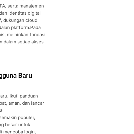
MFA, serta manajemen
an identitas digital
f, dukungan cloud,
alan platform.Pada
nis, melainkan fondasi
 dalam setiap akses
gguna Baru
aru. Ikuti panduan
pat, aman, dan lancar
a.
semakin populer,
ng besar untuk
i mencoba login,