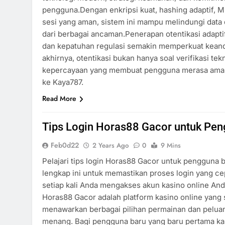
pengguna.Dengan enkripsi kuat, hashing adaptif, 
sesi yang aman, sistem ini mampu melindungi data d
dari berbagai ancaman.Penerapan otentikasi adapti
dan kepatuhan regulasi semakin memperkuat keand
akhirnya, otentikasi bukan hanya soal verifikasi tek
kepercayaan yang membuat pengguna merasa aman
ke Kaya787.
Read More
Tips Login Horas88 Gacor untuk Pen
Feb0d22
2 Years Ago
0
9 Mins
Pelajari tips login Horas88 Gacor untuk pengguna b
lengkap ini untuk memastikan proses login yang ce
setiap kali Anda mengakses akun kasino online And
Horas88 Gacor adalah platform kasino online yang 
menawarkan berbagai pilihan permainan dan pelua
menang. Bagi pengguna baru yang baru pertama kal