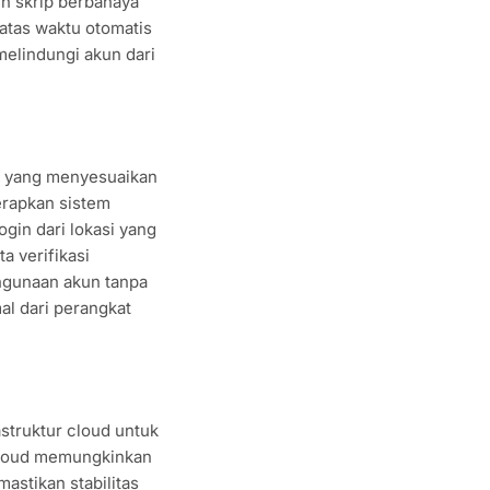
h skrip berbahaya
 batas waktu otomatis
 melindungi akun dari
f yang menyesuaikan
erapkan sistem
gin dari lokasi yang
a verifikasi
hgunaan akun tanpa
l dari perangkat
struktur cloud untuk
.Cloud memungkinkan
mastikan stabilitas