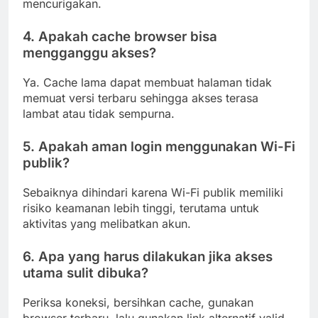
mencurigakan.
4. Apakah cache browser bisa
mengganggu akses?
Ya. Cache lama dapat membuat halaman tidak
memuat versi terbaru sehingga akses terasa
lambat atau tidak sempurna.
5. Apakah aman login menggunakan Wi-Fi
publik?
Sebaiknya dihindari karena Wi-Fi publik memiliki
risiko keamanan lebih tinggi, terutama untuk
aktivitas yang melibatkan akun.
6. Apa yang harus dilakukan jika akses
utama sulit dibuka?
Periksa koneksi, bersihkan cache, gunakan
browser terbaru, lalu gunakan link alternatif valid