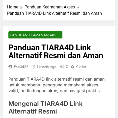
Home
Panduan Keamanan Akses
Panduan TIARA4D Link Alternatif Resmi dan Aman
PANDUAN KEAMANAN AKSES
Panduan TIARA4D Link
Alternatif Resmi dan Aman
0
Feb0d22
1 Month Ago
9 Mins
Panduan TIARA4D link alternatif resmi dan aman
untuk membantu pengguna memahami akses
valid, perlindungan akun, dan navigasi praktis.
Mengenal TIARA4D Link
Alternatif Resmi