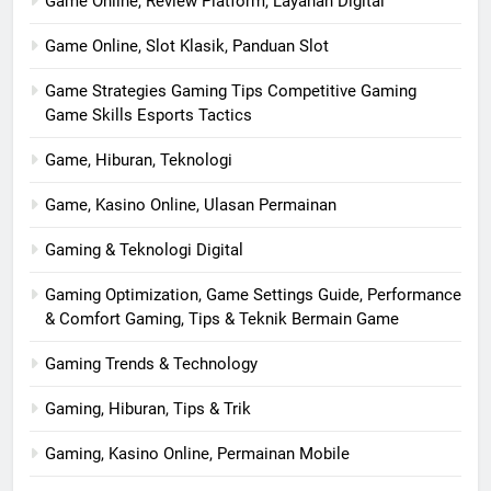
Game Online, Review Platform, Layanan Digital
Game Online, Slot Klasik, Panduan Slot
Game Strategies Gaming Tips Competitive Gaming
Game Skills Esports Tactics
Game, Hiburan, Teknologi
Game, Kasino Online, Ulasan Permainan
Gaming & Teknologi Digital
Gaming Optimization, Game Settings Guide, Performance
& Comfort Gaming, Tips & Teknik Bermain Game
Gaming Trends & Technology
Gaming, Hiburan, Tips & Trik
Gaming, Kasino Online, Permainan Mobile