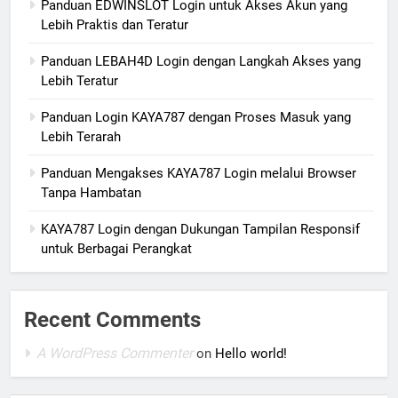
Panduan EDWINSLOT Login untuk Akses Akun yang
Lebih Praktis dan Teratur
Panduan LEBAH4D Login dengan Langkah Akses yang
Lebih Teratur
Panduan Login KAYA787 dengan Proses Masuk yang
Lebih Terarah
Panduan Mengakses KAYA787 Login melalui Browser
Tanpa Hambatan
KAYA787 Login dengan Dukungan Tampilan Responsif
untuk Berbagai Perangkat
Recent Comments
A WordPress Commenter
on
Hello world!