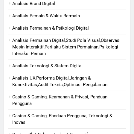
Analisis Brand Digital
Analisis Pemain & Waktu Bermain
Analisis Permainan & Psikologi Digital
Analisis Permainan Digital,Studi Pola Visual,Observasi
Mesin Interaktif,Perilaku Sistem Permainan,Psikologi
Interaksi Pemain
Analisis Teknologi & Sistem Digital
Analisis UX,Performa Digital,Jaringan &
Konektivitas,Audit Teknis,Optimasi Pengalaman
Casino & Gaming, Keamanan & Privasi, Panduan
Pengguna
Casino & Gaming, Panduan Pengguna, Teknologi &
Inovasi