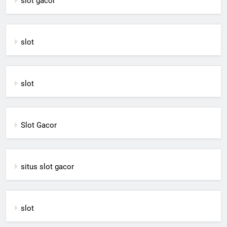
slot gacor
slot
slot
Slot Gacor
situs slot gacor
slot