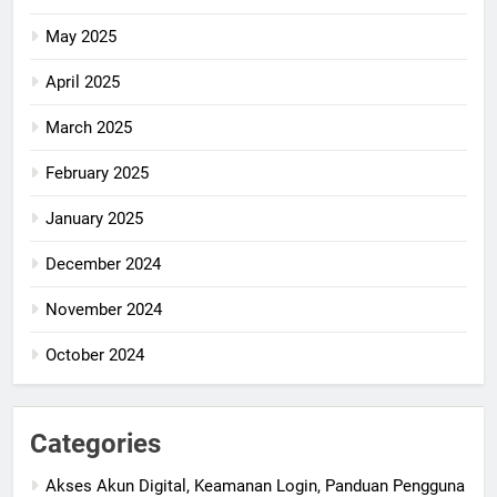
May 2025
April 2025
March 2025
February 2025
January 2025
December 2024
November 2024
October 2024
Categories
Akses Akun Digital, Keamanan Login, Panduan Pengguna