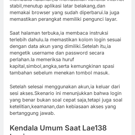
stabil,menutup aplikasi latar belakang,dan
memakai browser yang sudah diperbarui.Ia juga
memastikan perangkat memiliki pengunci layar.
Saat halaman terbuka,ia membaca instruksi
terlebih dahulu.Ia memastikan kolom login sesuai
dengan data akun yang dimiliki.Setelah itu,ia
mengetik username dan password secara
perlahan.Ia memeriksa huruf
kapital,simbol,angka,serta kemungkinan spasi
tambahan sebelum menekan tombol masuk.
Setelah selesai menggunakan akun,ia keluar dari
sesi akses.Skenario ini menunjukkan bahwa login
yang benar bukan soal cepat saja,tetapi juga soal
ketelitian,keamanan,dan kebiasaan akses yang
bertanggung jawab.
Kendala Umum Saat Lae138