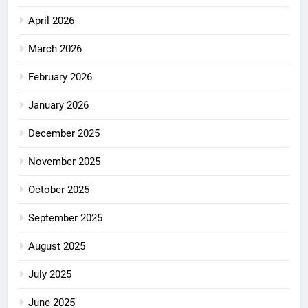
April 2026
March 2026
February 2026
January 2026
December 2025
November 2025
October 2025
September 2025
August 2025
July 2025
June 2025