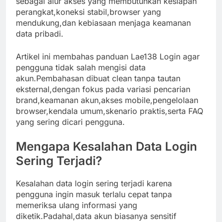
sebagai alur akses yang membutuhkan kesiapan
perangkat,koneksi stabil,browser yang
mendukung,dan kebiasaan menjaga keamanan
data pribadi.
Artikel ini membahas panduan Lae138 Login agar
pengguna tidak salah mengisi data
akun.Pembahasan dibuat clean tanpa tautan
eksternal,dengan fokus pada variasi pencarian
brand,keamanan akun,akses mobile,pengelolaan
browser,kendala umum,skenario praktis,serta FAQ
yang sering dicari pengguna.
Mengapa Kesalahan Data Login
Sering Terjadi?
Kesalahan data login sering terjadi karena
pengguna ingin masuk terlalu cepat tanpa
memeriksa ulang informasi yang
diketik.Padahal,data akun biasanya sensitif