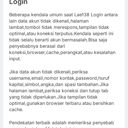
Login
Beberapa kendala umum saat Lae138 Login antara
lain data akun tidak dikenali,halaman
lambat,tombol tidak merespons,tampilan tidak
optimal,atau koneksi terputus.Kendala seperti ini
tidak selalu berarti akun bermasalah.Bisa saja
penyebabnya berasal dari
koneksi,browser,cache,perangkat,atau kesalahan
input.
Jika data akun tidak dikenali,periksa
username,email,nomor kontak,password,huruf
kapital,simbol,angka,dan spasi tambahan.Jika
halaman lambat,periksa koneksi dan tutup tab
yang tidak diperlukan.Jika tampilan tidak
optimal,gunakan browser terbaru atau bersihkan
cache.
Pendekatan terbaik adalah memeriksa penyebab