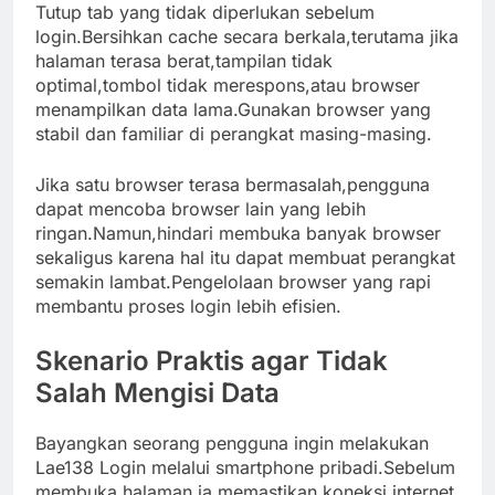
Tutup tab yang tidak diperlukan sebelum
login.Bersihkan cache secara berkala,terutama jika
halaman terasa berat,tampilan tidak
optimal,tombol tidak merespons,atau browser
menampilkan data lama.Gunakan browser yang
stabil dan familiar di perangkat masing-masing.
Jika satu browser terasa bermasalah,pengguna
dapat mencoba browser lain yang lebih
ringan.Namun,hindari membuka banyak browser
sekaligus karena hal itu dapat membuat perangkat
semakin lambat.Pengelolaan browser yang rapi
membantu proses login lebih efisien.
Skenario Praktis agar Tidak
Salah Mengisi Data
Bayangkan seorang pengguna ingin melakukan
Lae138 Login melalui smartphone pribadi.Sebelum
membuka halaman,ia memastikan koneksi internet