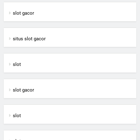
slot gacor
situs slot gacor
slot
slot gacor
slot